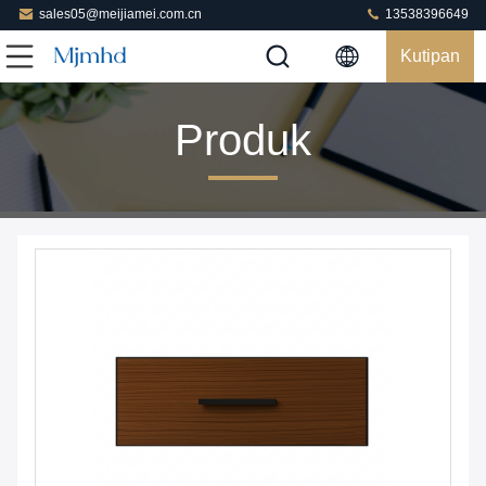
sales05@meijiamei.com.cn
13538396649
Kutipan
Produk