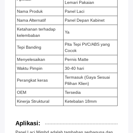
Lemari Pakaian
Nama Produk
Panel Laci
Nama Alternatif
Panel Depan Kabinet
Ketahanan terhadap
Ya
kelembaban
Pita Tepi PVC/ABS yang
Tepi Banding
Cocok
Menyelesaikan
Pernis Matte
Waktu Pimpin
30-40 hari
Termasuk (Gaya Sesuai
Perangkat keras
Pilihan Klien)
OEM
Tersedia
Kinerja Struktural
Ketebalan 18mm
Aplikasi:
Panel Laci Mjmhd adalah tambahan serbaguna dan