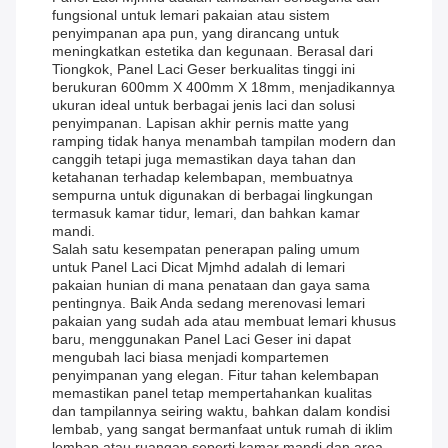
fungsional untuk lemari pakaian atau sistem
penyimpanan apa pun, yang dirancang untuk
meningkatkan estetika dan kegunaan. Berasal dari
Tiongkok, Panel Laci Geser berkualitas tinggi ini
berukuran 600mm X 400mm X 18mm, menjadikannya
ukuran ideal untuk berbagai jenis laci dan solusi
penyimpanan. Lapisan akhir pernis matte yang
ramping tidak hanya menambah tampilan modern dan
canggih tetapi juga memastikan daya tahan dan
ketahanan terhadap kelembapan, membuatnya
sempurna untuk digunakan di berbagai lingkungan
termasuk kamar tidur, lemari, dan bahkan kamar
mandi.
Salah satu kesempatan penerapan paling umum
untuk Panel Laci Dicat Mjmhd adalah di lemari
pakaian hunian di mana penataan dan gaya sama
pentingnya. Baik Anda sedang merenovasi lemari
pakaian yang sudah ada atau membuat lemari khusus
baru, menggunakan Panel Laci Geser ini dapat
mengubah laci biasa menjadi kompartemen
penyimpanan yang elegan. Fitur tahan kelembapan
memastikan panel tetap mempertahankan kualitas
dan tampilannya seiring waktu, bahkan dalam kondisi
lembab, yang sangat bermanfaat untuk rumah di iklim
lembap atau ruangan seperti kamar mandi dan area