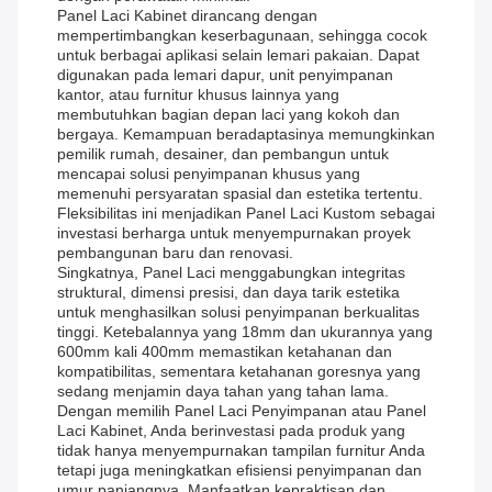
Panel Laci Kabinet dirancang dengan
mempertimbangkan keserbagunaan, sehingga cocok
untuk berbagai aplikasi selain lemari pakaian. Dapat
digunakan pada lemari dapur, unit penyimpanan
kantor, atau furnitur khusus lainnya yang
membutuhkan bagian depan laci yang kokoh dan
bergaya. Kemampuan beradaptasinya memungkinkan
pemilik rumah, desainer, dan pembangun untuk
mencapai solusi penyimpanan khusus yang
memenuhi persyaratan spasial dan estetika tertentu.
Fleksibilitas ini menjadikan Panel Laci Kustom sebagai
investasi berharga untuk menyempurnakan proyek
pembangunan baru dan renovasi.
Singkatnya, Panel Laci menggabungkan integritas
struktural, dimensi presisi, dan daya tarik estetika
untuk menghasilkan solusi penyimpanan berkualitas
tinggi. Ketebalannya yang 18mm dan ukurannya yang
600mm kali 400mm memastikan ketahanan dan
kompatibilitas, sementara ketahanan goresnya yang
sedang menjamin daya tahan yang tahan lama.
Dengan memilih Panel Laci Penyimpanan atau Panel
Laci Kabinet, Anda berinvestasi pada produk yang
tidak hanya menyempurnakan tampilan furnitur Anda
tetapi juga meningkatkan efisiensi penyimpanan dan
umur panjangnya. Manfaatkan kepraktisan dan