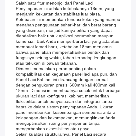
Salah satu fitur menonjol dari Panel Laci
Penyimpanan ini adalah ketebalannya 18mm, yang
menjamin kekuatan dan stabilitas luar biasa.
Ketebalan ini memberikan fondasi kokoh yang mampu
menahan penggunaan sehari-hari dan berat barang
yang disimpan, menjadikannya pilihan yang dapat
diandalkan baik untuk aplikasi perumahan maupun
komersial. Baik Anda memperbarui laci yang ada atau
membuat lemari baru, ketebalan 18mm menjamin
bahwa panel akan mempertahankan bentuk dan
fungsinya seiring waktu, tahan terhadap lengkungan
atau tekukan di bawah tekanan.
Dimensi memainkan peran penting dalam
kompatibilitas dan kegunaan panel laci apa pun, dan
Panel Laci Kabinet ini dirancang dengan cermat
dengan pengukuran presisi 600mm kali 400mm kali
18mm. Dimensi ini membuatnya cocok untuk berbagai
ukuran laci dan konfigurasi kabinet, memberikan
fleksibilitas untuk penyesuaian dan integrasi tanpa
batas ke dalam sistem penyimpanan Anda. Ukuran
panel memberikan keseimbangan sempurna antara
kelapangan dan kekompakan, memungkinkan Anda
mengoptimalkan ruang penyimpanan tanpa
mengorbankan aksesibilitas atau gaya.
Selain kualitas strukturalnya, Panel Laci secara