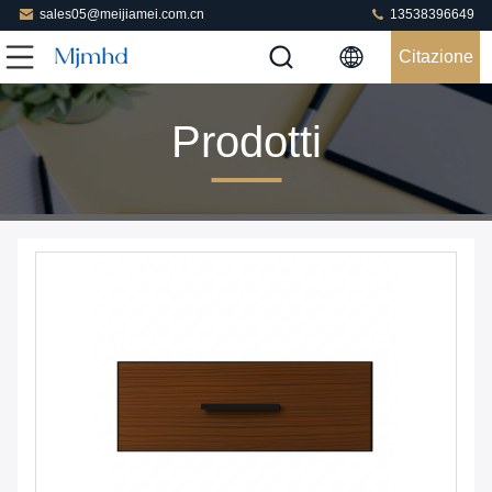
sales05@meijiamei.com.cn
13538396649
Citazione
Prodotti