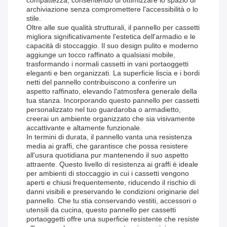
compattezza, consentendo di ottimizzare lo spazio di
archiviazione senza compromettere l'accessibilità o lo
stile.
Oltre alle sue qualità strutturali, il pannello per cassetti
migliora significativamente l'estetica dell'armadio e le
capacità di stoccaggio. Il suo design pulito e moderno
aggiunge un tocco raffinato a qualsiasi mobile,
trasformando i normali cassetti in vani portaoggetti
eleganti e ben organizzati. La superficie liscia e i bordi
netti del pannello contribuiscono a conferire un
aspetto raffinato, elevando l'atmosfera generale della
tua stanza. Incorporando questo pannello per cassetti
personalizzato nel tuo guardaroba o armadietto,
creerai un ambiente organizzato che sia visivamente
accattivante e altamente funzionale.
In termini di durata, il pannello vanta una resistenza
media ai graffi, che garantisce che possa resistere
all'usura quotidiana pur mantenendo il suo aspetto
attraente. Questo livello di resistenza ai graffi è ideale
per ambienti di stoccaggio in cui i cassetti vengono
aperti e chiusi frequentemente, riducendo il rischio di
danni visibili e preservando le condizioni originarie del
pannello. Che tu stia conservando vestiti, accessori o
utensili da cucina, questo pannello per cassetti
portaoggetti offre una superficie resistente che resiste