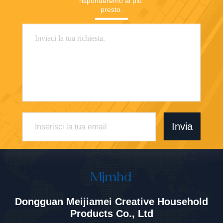
risponderemo al più 
presto.
Invia
Dongguan Meijiamei Creative Household
Products Co., Ltd