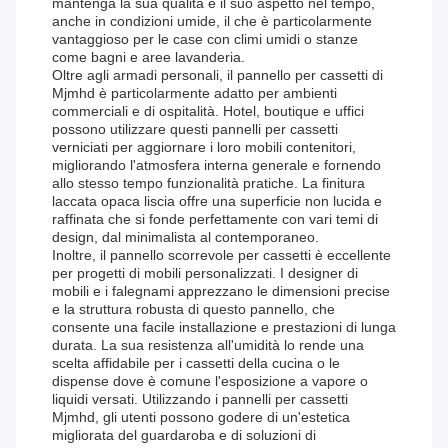
mantenga la sua qualità e il suo aspetto nel tempo,
anche in condizioni umide, il che è particolarmente
vantaggioso per le case con climi umidi o stanze
come bagni e aree lavanderia.
Oltre agli armadi personali, il pannello per cassetti di
Mjmhd è particolarmente adatto per ambienti
commerciali e di ospitalità. Hotel, boutique e uffici
possono utilizzare questi pannelli per cassetti
verniciati per aggiornare i loro mobili contenitori,
migliorando l'atmosfera interna generale e fornendo
allo stesso tempo funzionalità pratiche. La finitura
laccata opaca liscia offre una superficie non lucida e
raffinata che si fonde perfettamente con vari temi di
design, dal minimalista al contemporaneo.
Inoltre, il pannello scorrevole per cassetti è eccellente
per progetti di mobili personalizzati. I designer di
mobili e i falegnami apprezzano le dimensioni precise
e la struttura robusta di questo pannello, che
consente una facile installazione e prestazioni di lunga
durata. La sua resistenza all'umidità lo rende una
scelta affidabile per i cassetti della cucina o le
dispense dove è comune l'esposizione a vapore o
liquidi versati. Utilizzando i pannelli per cassetti
Mjmhd, gli utenti possono godere di un'estetica
migliorata del guardaroba e di soluzioni di