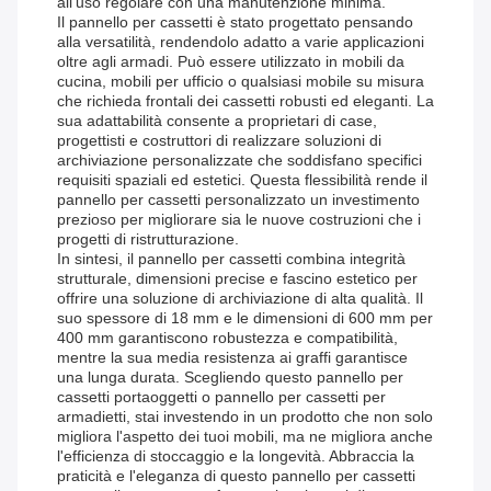
all'uso regolare con una manutenzione minima.
Il pannello per cassetti è stato progettato pensando
alla versatilità, rendendolo adatto a varie applicazioni
oltre agli armadi. Può essere utilizzato in mobili da
cucina, mobili per ufficio o qualsiasi mobile su misura
che richieda frontali dei cassetti robusti ed eleganti. La
sua adattabilità consente a proprietari di case,
progettisti e costruttori di realizzare soluzioni di
archiviazione personalizzate che soddisfano specifici
requisiti spaziali ed estetici. Questa flessibilità rende il
pannello per cassetti personalizzato un investimento
prezioso per migliorare sia le nuove costruzioni che i
progetti di ristrutturazione.
In sintesi, il pannello per cassetti combina integrità
strutturale, dimensioni precise e fascino estetico per
offrire una soluzione di archiviazione di alta qualità. Il
suo spessore di 18 mm e le dimensioni di 600 mm per
400 mm garantiscono robustezza e compatibilità,
mentre la sua media resistenza ai graffi garantisce
una lunga durata. Scegliendo questo pannello per
cassetti portaoggetti o pannello per cassetti per
armadietti, stai investendo in un prodotto che non solo
migliora l'aspetto dei tuoi mobili, ma ne migliora anche
l'efficienza di stoccaggio e la longevità. Abbraccia la
praticità e l'eleganza di questo pannello per cassetti