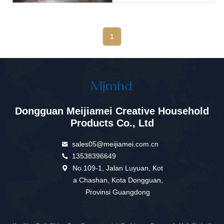
Yang Melayani Proyek
Perumahan Kelas Atas) ​​
Tantangan:​​ Saat CasaFr
Berekspansi Ke Lemari
Pakaian Walk-In Bergaya Italia
1
Mewah, Mereka Menghadapi
Tiga ...
Dongguan Meijiamei Creative Household
Products Co., Ltd
sales05@meijiamei.com.cn
13538396649
No.109-1, Jalan Luyuan, Kot
a Chashan, Kota Dongguan,
Provinsi Guangdong