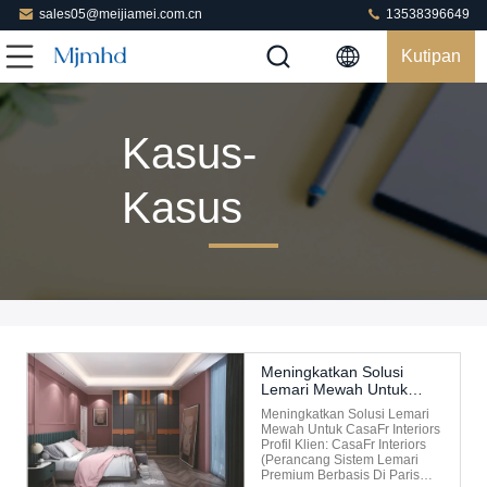
sales05@meijiamei.com.cn
13538396649
Kutipan
Kasus-
Kasus
Meningkatkan Solusi
Lemari Mewah Untuk
Interior CasaBell
Meningkatkan Solusi Lemari
Mewah Untuk CasaFr Interiors​​
​​Profil Klien:​​ CasaFr Interiors
(perancang Sistem Lemari
Premium Berbasis Di Paris