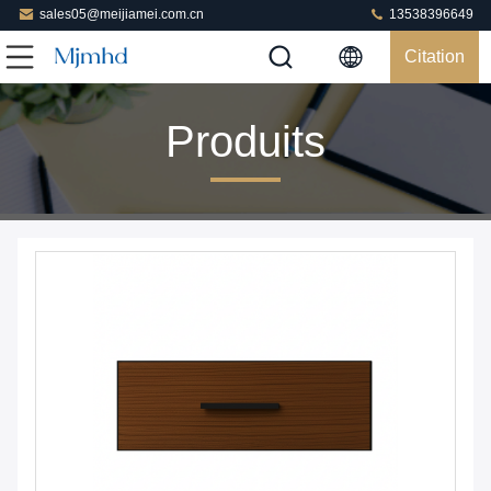
sales05@meijiamei.com.cn
13538396649
Citation
Produits