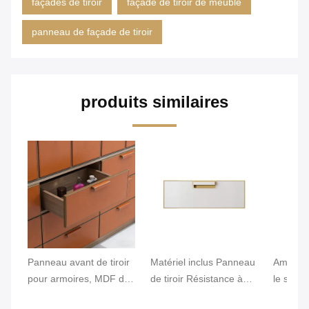
façades de tiroir
façade de tiroir de meuble
panneau de façade de tiroir
produits similaires
Panneau avant de tiroir
Matériel inclus Panneau
Améliore
pour armoires, MDF de
de tiroir Résistance à
le stock
qualité ENF / panneau
l'humidité Oui
robe Pan