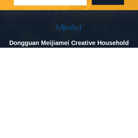
Dongguan Meijiamei Creative Household
Products Co., Ltd
sales05@meijiamei.com.cn
13538396649
No.109-1, rue Luyuan, ville
de Chashan, ville de Dongg
uan, province du Guangdon
g
La Chine est bonne. Qualité plateau d'organisateur de bijoux Le
fournisseur. 2026 Dongguan Meijiamei Creative Household Products Co.,
Ltd Tout. Les droits sont réservés.