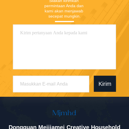
Silakan kirimkan 
permintaan Anda dan 
kami akan menjawab 
secepat mungkin.
Kirim
Dongguan Meijiamei Creative Household