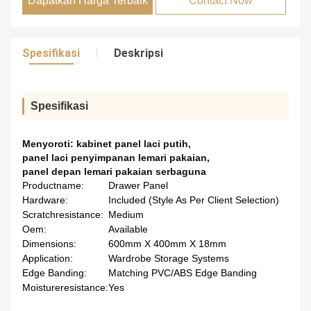
Dapatkan Harga Terbaik
Contact Now
Spesifikasi
Deskripsi
Spesifikasi
Menyoroti:
kabinet panel laci putih
,
panel laci penyimpanan lemari pakaian
,
panel depan lemari pakaian serbaguna
Productname:
Drawer Panel
Hardware:
Included (Style As Per Client Selection)
Scratchresistance:
Medium
Oem:
Available
Dimensions:
600mm X 400mm X 18mm
Application:
Wardrobe Storage Systems
Edge Banding:
Matching PVC/ABS Edge Banding
Moistureresistance:
Yes