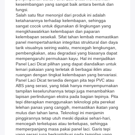
keseimbangan yang sangat baik antara bentuk dan
fungsi.
Salah satu fitur menonjol dari produk ini adalah
ketahanannya terhadap kelembapan, sehingga
sangat cocok untuk digunakan di lingkungan yang
mengkhawatirkan kelembapan dan paparan
kelembapan sesekali. Sifat tahan lembab memastikan
panel mempertahankan integritas struktural dan daya
tarik visualnya seiring waktu, mencegah lengkungan,
pembengkakan, atau degradasi yang biasanya dapat
mempengaruhi permukaan kayu. Hal ini menjadikan
Panel Laci Dicat pilihan yang dapat diandalkan untuk
lemari pakaian yang terletak di berbagai iklim atau
ruangan dengan tingkat kelembapan yang bervariasi.
Panel Laci Dicat tersedia dengan pita tepi PVC atau
ABS yang serasi, yang tidak hanya menyempurnakan
tampilan keseluruhannya tetapi juga menambahkan
lapisan perlindungan ekstra pada bagian tepinya. Pita
tepi diterapkan menggunakan teknologi pita perekat
lelehan panas yang canggih, memastikan ikatan yang
mulus dan tahan lama. Teknologi ini menjamin
pinggirannya tetap utuh meski dipakai sehari-hari,
mencegah terkelupas atau terkelupas, sehingga
memperpanjang masa pakai panel laci. Garis tepi
yang serasi juga berkontribusi pada tampilan yang