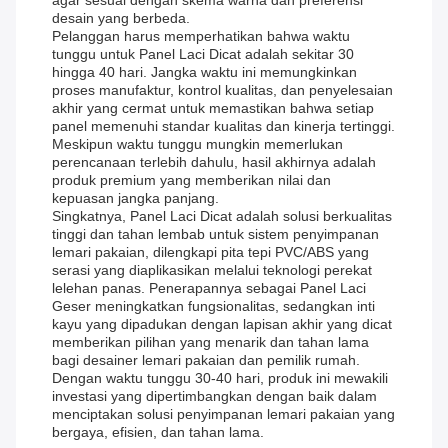
agar sesuai dengan skema warna dan preferensi
desain yang berbeda.
Pelanggan harus memperhatikan bahwa waktu
tunggu untuk Panel Laci Dicat adalah sekitar 30
hingga 40 hari. Jangka waktu ini memungkinkan
proses manufaktur, kontrol kualitas, dan penyelesaian
akhir yang cermat untuk memastikan bahwa setiap
panel memenuhi standar kualitas dan kinerja tertinggi.
Meskipun waktu tunggu mungkin memerlukan
perencanaan terlebih dahulu, hasil akhirnya adalah
produk premium yang memberikan nilai dan
kepuasan jangka panjang.
Singkatnya, Panel Laci Dicat adalah solusi berkualitas
tinggi dan tahan lembab untuk sistem penyimpanan
lemari pakaian, dilengkapi pita tepi PVC/ABS yang
serasi yang diaplikasikan melalui teknologi perekat
lelehan panas. Penerapannya sebagai Panel Laci
Geser meningkatkan fungsionalitas, sedangkan inti
kayu yang dipadukan dengan lapisan akhir yang dicat
memberikan pilihan yang menarik dan tahan lama
bagi desainer lemari pakaian dan pemilik rumah.
Dengan waktu tunggu 30-40 hari, produk ini mewakili
investasi yang dipertimbangkan dengan baik dalam
menciptakan solusi penyimpanan lemari pakaian yang
bergaya, efisien, dan tahan lama.