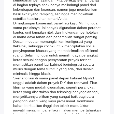
kemudahan pemasangan. Pita perekat lelehan panas
di bagian tepinya tidak hanya melindungi panel dari
kelembapan dan keausan, namun juga memberikan
hasil akhir yang ramping, sehingga meningkatkan
estetika keseluruhan lemari Anda.
Di lingkungan komersial, panel laci kayu Mjmhd juga
sama praktisnya. Ini banyak digunakan dalam perabot
kantor, unit tampilan ritel, dan lingkungan perhotelan
di mana daya tahan dan penampilan sangat penting.
Desain modular memungkinkan konfigurasi yang
fleksibel, sehingga cocok untuk menciptakan solusi
penyimpanan khusus yang memaksimalkan efisiensi
ruang. Selain itu, opsi untuk memilih gaya perangkat
keras sesuai dengan persyaratan proyek tertentu
memastikan panel laci kabinet berintegrasi secara
mulus dengan tema furnitur yang ada, dari desain
minimalis hingga klasik.
Skenario lain di mana panel depan kabinet Mjmhd
unggul adalah dalam proyek DIY dan renovasi. Fitur-
fiturnya yang mudah digunakan, seperti perangkat
keras yang disertakan dan teknologi penyegelan tepi,
menjadikannya pilihan yang sangat baik bagi para
penghobi dan tukang kayu profesional. Kombinasi
bahan berkualitas tinggi dan teknik manufaktur
inovatif menjamin panel laci ini akan mempertahankan