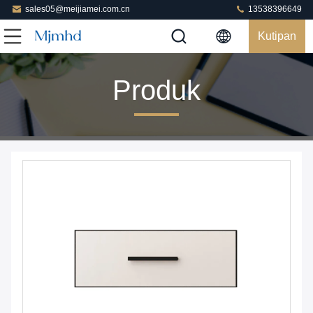
sales05@meijiamei.com.cn
13538396649
Kutipan
Produk