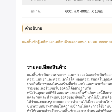
ขนาด:
600มม.X 400มม.X 18มม
คําอธิบาย
แผงลิ้นชักตู้เคลือบเงาเคลือบด้านความหนา 18 มม. ออกแ
รายละเอียดสินค้า:
แผงลิ้นชักเป็นส่วนประกอบอเนกประสงค์และจำเป็นที่ออ
ความแม่นยำและความเอาใจใส่ มอบความสมดุลในอุดมคติระ
ประสิทธิภาพของโครงสร้างที่แข็งแกร่งและขนาดที่ผ่านก
รวมของเฟอร์นิเจอร์ของคุณได้อย่างราบรื่น
หนึ่งในคุณสมบัติที่โดดเด่นของแผงลิ้นชักเก็บของนี้คื
แต่ละวันและน้ำหนักของสิ่งของที่จัดเก็บ ทำให้เป็นตัวเลือก
ได้ว่าแผงจะคงรูปแบบและการทำงานไว้เมื่อเวลาผ่านไป
ขนาดมีบทบาทสำคัญในความเข้ากันได้และการใช้งานของแผงลิ
ทำให้เหมาะสำหรับขนาดลิ้นชักและการกำหนดค่าตู้ที่หล