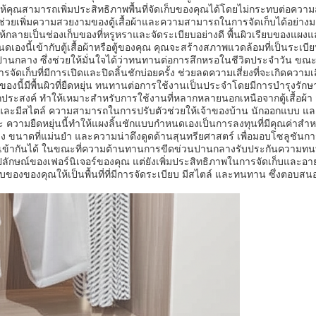
้คุณสามารถเพิ่มประสิทธิภาพพื้นที่จัดเก็บของคุณได้โดยไม่กระทบต่อควา
ช่วยเพิ่มความสวยงามของตู้เสื้อผ้าและความสามารถในการจัดเก็บได้อย่างม
ๆ ให้กลายเป็นช่องเก็บของที่หรูหราและจัดระเบียบอย่างดี พื้นผิวเรียบของแ
ี้เข้ากับตู้เสื้อผ้าหรือตู้ของคุณ คุณจะสร้างสภาพแวดล้อมที่เป็นระเบียบซ
าง ซึ่งช่วยให้มั่นใจได้ว่าทนทานต่อการสึกหรอในชีวิตประจำวัน ขณะเดี
จัดเก็บที่มีการเปิดและปิดลิ้นชักบ่อยครั้ง ช่วยลดความเสี่ยงที่จะเกิดควา
เก็บของนี้มีพื้นผิวที่ยืดหยุ่น ทนทานต่อการใช้งานเป็นประจำโดยมีการบำรุงรักษ
ประสงค์ ทำให้เหมาะสำหรับการใช้งานที่หลากหลายนอกเหนือจากตู้เสื้อผ้า 
แข็งแรงและมีสไตล์ ความสามารถในการปรับตัวช่วยให้เจ้าของบ้าน นักออกแบบ 
ความยืดหยุ่นนี้ทำให้แผงลิ้นชักแบบกำหนดเองเป็นการลงทุนที่มีคุณค่าสำห
 ขนาดที่แม่นยำ และความน่าดึงดูดด้านสุนทรียศาสตร์ เพื่อมอบโซลูชันก
มเข้ากันได้ ในขณะที่ความต้านทานการขีดข่วนปานกลางรับประกันความทนทา
งรูปลักษณ์ของเฟอร์นิเจอร์ของคุณ แต่ยังเพิ่มประสิทธิภาพในการจัดเก็บและ
่เก็บของของคุณให้เป็นพื้นที่ที่มีการจัดระเบียบ มีสไตล์ และทนทาน ซึ่งต