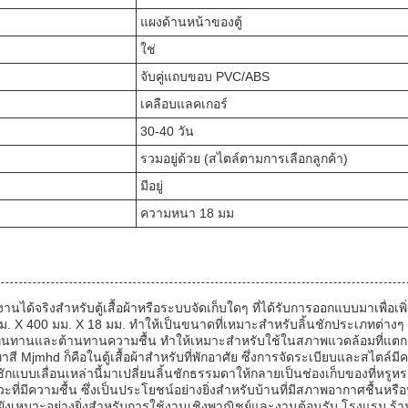
แผงด้านหน้าของตู้
ใช่
จับคู่แถบขอบ PVC/ABS
เคลือบแลคเกอร์
30-40 วัน
รวมอยู่ด้วย (สไตล์ตามการเลือกลูกค้า)
มีอยู่
ความหนา 18 มม
นได้จริงสำหรับตู้เสื้อผ้าหรือระบบจัดเก็บใดๆ ที่ได้รับการออกแบบมาเพื่อ
. X 400 มม. X 18 มม. ทำให้เป็นขนาดที่เหมาะสำหรับลิ้นชักประเภทต่างๆ แ
ามทนทานและต้านทานความชื้น ทำให้เหมาะสำหรับใช้ในสภาพแวดล้อมที่แตกต่างก
 Mjmhd ก็คือในตู้เสื้อผ้าสำหรับที่พักอาศัย ซึ่งการจัดระเบียบและสไตล์มีความ
ักแบบเลื่อนเหล่านี้มาเปลี่ยนลิ้นชักธรรมดาให้กลายเป็นช่องเก็บของที่หรูห
่มีความชื้น ซึ่งเป็นประโยชน์อย่างยิ่งสำหรับบ้านที่มีสภาพอากาศชื้นหรือห้อ
ยังเหมาะอย่างยิ่งสำหรับการใช้งานเชิงพาณิชย์และงานต้อนรับ โรงแรม ร้านบ