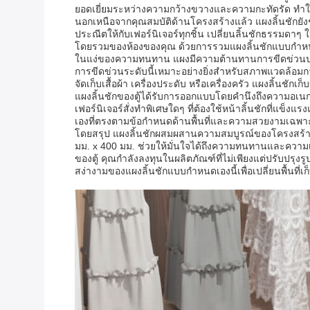
ยอดเยี่ยมระหว่างความกว้างขวางและความกะทัดรัด ทำให
นอกเหนือจากคุณสมบัติด้านโครงสร้างแล้ว แผงลิ้นชักยัง
ประณีตให้กับเฟอร์นิเจอร์ทุกชิ้น เปลี่ยนลิ้นชักธรรมดา
โดยรวมของห้องของคุณ ด้วยการรวมแผงลิ้นชักแบบกำหนดเองน
ในแง่ของความทนทาน แผงมีความต้านทานการขีดข่วนปานกล
การขีดข่วนระดับนี้เหมาะอย่างยิ่งสำหรับสภาพแวดล้อมการ
จัดเก็บเสื้อผ้า เครื่องประดับ หรือเครื่องครัว แผงลิ้นชัก
แผงลิ้นชักของตู้ได้รับการออกแบบโดยคำนึงถึงความอเนก
เฟอร์นิเจอร์สั่งทำพิเศษใดๆ ที่ต้องใช้หน้าลิ้นชักที่
เองที่ตรงตามข้อกำหนดด้านพื้นที่และความสวยงามเฉพาะ 
โดยสรุป แผงลิ้นชักผสมผสานความสมบูรณ์ของโครงสร้าง
มม. x 400 มม. ช่วยให้มั่นใจได้ถึงความทนทานและควา
ของตู้ คุณกำลังลงทุนในผลิตภัณฑ์ที่ไม่เพียงแต่ปรับปรุ
สง่างามของแผงลิ้นชักแบบกำหนดเองนี้เพื่อเปลี่ยนพื้นที