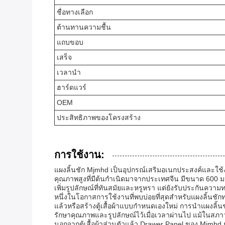
ชื่อทางเลือก
ต้านทานความชื้น
แถบขอบ
เสร็จ
เวลานำ
ฮาร์ดแวร์
OEM
ประสิทธิภาพของโครงสร้าง
การใช้งาน:
แผงลิ้นชัก Mjmhd เป็นอุปกรณ์เสริมอเนกประสงค์และใช้งา
คุณภาพสูงที่มีต้นกำเนิดมาจากประเทศจีน มีขนาด 600 มม
เพิ่มรูปลักษณ์ที่ทันสมัยและหรูหรา แต่ยังรับประกันคว
หนึ่งในโอกาสการใช้งานที่พบบ่อยที่สุดสำหรับแผงลิ้นชักทาสี
แล้วหรือสร้างตู้เสื้อผ้าแบบกำหนดเองใหม่ การนำแผงลิ้นช
รักษาคุณภาพและรูปลักษณ์ไว้เมื่อเวลาผ่านไป แม้ในสภาวะที
นอกจากตู้เสื้อผ้าส่วนตัวแล้ว Drawer Panel ของ Mjmhd 