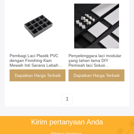
Dapatkan Harga Terbaik
Dapatkan Harga Terbaik
Pembagi Laci Plastik PVC
Penyelenggara laci modular
dengan Finishing Kain
yang tahan lama DIY
Mewah Inti Sarang Lebah
Pemisah laci Solusi
Organizer Laci Kustom DIY
penyimpanan yang dapat
disesuaikan
Dapatkan Harga Terbaik
Dapatkan Harga Terbaik
1
Kirim pertanyaan Anda
Silakan kirimkan 