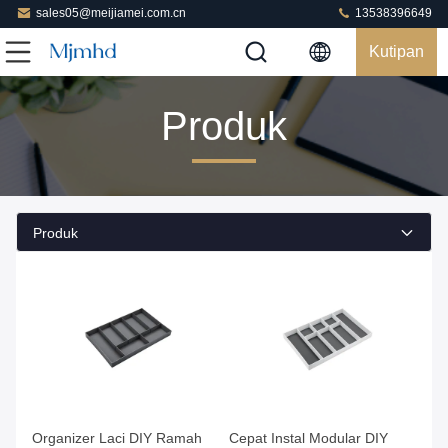
sales05@meijiamei.com.cn
13538396649
Kutipan
Produk
Produk
Dapatkan Harga Terbaik
Dapatkan Harga Terbaik
Organizer Laci DIY Ramah
Cepat Instal Modular DIY