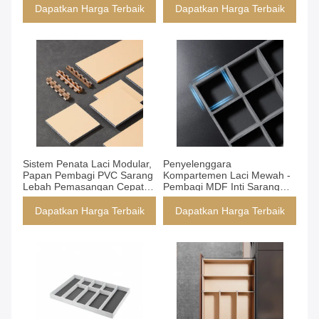
Pemasangan Cepat untuk
Klip Pemasangan Cepat,
Dapatkan Harga Terbaik
Dapatkan Harga Terbaik
Lemari & Dapur
Panjang 2M untuk Solusi
Penyimpanan Dapur Kantor
Lemari Pakaian
Dapatkan Harga Terbaik
Dapatkan Harga Terbaik
Sistem Penata Laci Modular,
Penyelenggara
Papan Pembagi PVC Sarang
Kompartemen Laci Mewah -
Lebah Pemasangan Cepat
Pembagi MDF Inti Sarang
dengan Sentuhan Akhir Kulit,
Lebah yang Dapat
Ukuran Kustom Panjang 2M
Disesuaikan dengan
Dapatkan Harga Terbaik
Dapatkan Harga Terbaik
untuk Penyimpanan Lemari &
Konektor Pemasangan
Kabinet (Model: YG039)
Cepat, Permukaan Kain,
Solusi Penyimpanan Multi-
Skenario (Yg039)