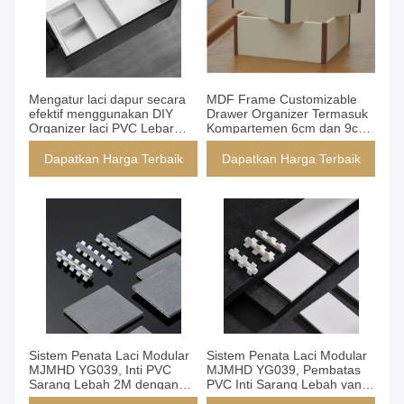
Dapatkan Harga Terbaik
Dapatkan Harga Terbaik
Mengatur laci dapur secara
MDF Frame Customizable
efektif menggunakan DIY
Drawer Organizer Termasuk
Organizer laci PVC Lebar
Kompartemen 6cm dan 9cm
6cm 9cm Fleksibel
Lebar Disesuaikan
kompartemen untuk akses
Sempurna untuk Ruang
Dapatkan Harga Terbaik
Dapatkan Harga Terbaik
mudah
Terorganisir
Dapatkan Harga Terbaik
Dapatkan Harga Terbaik
Sistem Penata Laci Modular
Sistem Penata Laci Modular
MJMHD YG039, Inti PVC
MJMHD YG039, Pembatas
Sarang Lebah 2M dengan
PVC Inti Sarang Lebah yang
Lapisan Kain, Partisi
Dapat Disesuaikan dengan