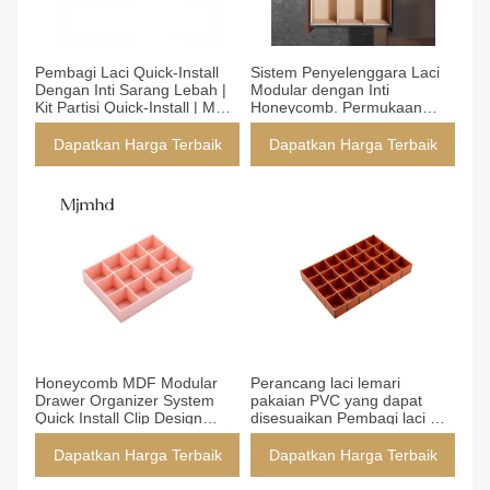
Dapatkan Harga Terbaik
Dapatkan Harga Terbaik
Pembagi Laci Quick-Install
Sistem Penyelenggara Laci
Dengan Inti Sarang Lebah |
Modular dengan Inti
Kit Partisi Quick-Install | MDF
Honeycomb. Permukaan
& Finishing Cat Matte |
Kulit & Pemasangan Bebas
Ukuran yang Dapat
Alat. Pembagi PVC
Dapatkan Harga Terbaik
Dapatkan Harga Terbaik
Disesuaikan (Yg039)
Disesuaikan untuk
Penyimpanan Rumah/Kantor
(YG039)
Dapatkan Harga Terbaik
Dapatkan Harga Terbaik
Honeycomb MDF Modular
Perancang laci lemari
Drawer Organizer System
pakaian PVC yang dapat
Quick Install Clip Design
disesuaikan Pembagi laci DIY
2000mm X 60/90mm
Permukaan kulit
Dapatkan Harga Terbaik
Dapatkan Harga Terbaik