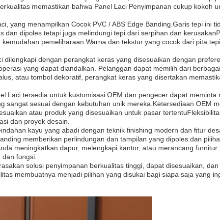
 berkualitas memastikan bahwa Panel Laci Penyimpanan cukup kokoh 
 Laci, yang menampilkan Cocok PVC / ABS Edge Banding.Garis tepi ini 
dan dipoles tetapi juga melindungi tepi dari serpihan dan kerusakan
kemudahan pemeliharaan.Warna dan tekstur yang cocok dari pita tepi
ci dilengkapi dengan perangkat keras yang disesuaikan dengan prefer
perasi yang dapat diandalkan. Pelanggan dapat memilih dari berbag
lus, atau tombol dekoratif, perangkat keras yang disertakan memasti
Laci tersedia untuk kustomisasi OEM.dan pengecer dapat meminta mod
ng sangat sesuai dengan kebutuhan unik mereka.Ketersediaan OEM membu
suaikan atau produk yang disesuaikan untuk pasar tertentuFleksibil
asi dan proyek desain.
indahan kayu yang abadi dengan teknik finishing modern dan fitur desa
nding memberikan perlindungan dan tampilan yang dipoles.dan pilih
 meningkatkan dapur, melengkapi kantor, atau merancang furnitur kh
dan fungsi.
n rasakan solusi penyimpanan berkualitas tinggi, dapat disesuaikan, da
ilitas membuatnya menjadi pilihan yang disukai bagi siapa saja yang i