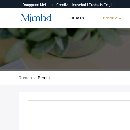
Dongguan Meijiamei Creative Household Products Co., Ltd
Rumah
Produk
Rumah
/
Produk