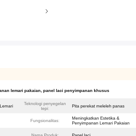
anan lemari pakaian
,
panel laci penyimpanan khusus
Teknologi penyegelan
Lemari
Pita perekat meleleh panas
tepi:
Meningkatkan Estetika &
Fungsionalitas:
Penyimpanan Lemari Pakaian
Nama Produk:
Panel laci