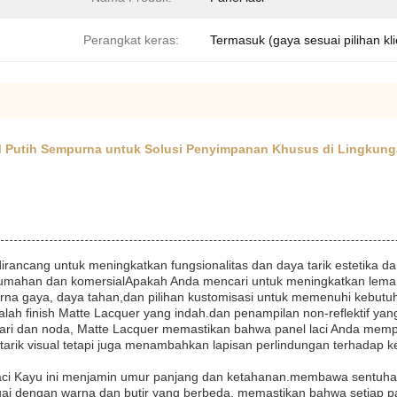
Perangkat keras:
Termasuk (gaya sesuai pilihan kli
 Putih Sempurna untuk Solusi Penyimpanan Khusus di Lingkung
irancang untuk meningkatkan fungsionalitas dan daya tarik estetika da
erumahan dan komersialApakah Anda mencari untuk meningkatkan lemari
rna gaya, daya tahan,dan pilihan kustomisasi untuk memenuhi kebutu
dalah finish Matte Lacquer yang indah.dan penampilan non-reflektif ya
k jari dan noda, Matte Lacquer memastikan bahwa panel laci Anda mem
tarik visual tetapi juga menambahkan lapisan perlindungan terhadap ke
 Laci Kayu ini menjamin umur panjang dan ketahanan.membawa sentuh
uai dengan warna dan butir yang berbeda, memastikan bahwa setiap p