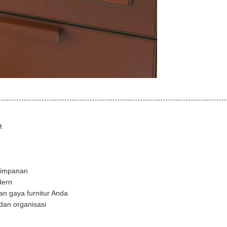
t
nyimpanan
dern
an gaya furnitur Anda
dan organisasi