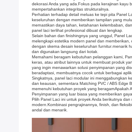
dekorasi Anda yang ada.Fokus pada kerajinan kayu
mempertahankan integritas strukturalnya.
Perhatian terhadap detail meluas ke tepi pita Panel
keseluruhan dengan memberikan tampilan yang mulus 
memastikan daya tahan, ketahanan kelembaban, dan 
panel laci terlihat profesional dibuat dan lengkap.
Selain bahan dan finishingnya yang unggul, Panel La
melengkapi estetika modern panel dan memberikan, o
dengan skema desain keseluruhan furnitur.menarik ha
dan digunakan langsung dari kotak.
Memahami beragam kebutuhan pelanggan kami, Panel 
keras, atau atribut lainnya untuk membuat produk ya
yang ingin menawarkan solusi penyimpanan yang dise
beradaptasi, membuatnya cocok untuk berbagai aplik
Singkatnya, panel laci modular ini menggabungkan ke
dan keausan, sementara Matching PVC / ABS Edge Ba
memenuhi kebutuhan proyek yang beragamApakah Anda
Penyimpanan yang luar biasa yang memberikan gaya 
Pilih Panel Laci ini untuk proyek Anda berikutnya da
modern.Kombinasi pengrajinannya, finish, dan fleksib
andal dan menarik.