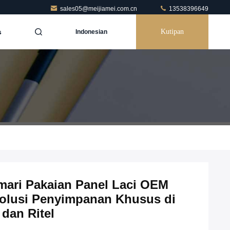
sales05@meijiamei.com.cn
13538396649
s
Kutipan
Indonesian
ari Pakaian Panel Laci OEM
olusi Penyimpanan Khusus di
dan Ritel