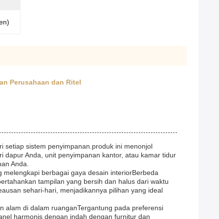
en)
an Perusahaan dan Ritel
ri setiap sistem penyimpanan.produk ini menonjol
 dapur Anda, unit penyimpanan kantor, atau kamar tidur
han Anda.
ng melengkapi berbagai gaya desain interiorBerbeda
pertahankan tampilan yang bersih dan halus dari waktu
ausan sehari-hari, menjadikannya pilihan yang ideal
an alam di dalam ruanganTergantung pada preferensi
anel harmonis dengan indah dengan furnitur dan