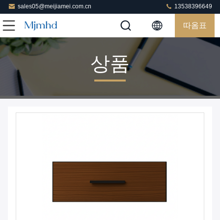
sales05@meijiamei.com.cn
13538396649
따옴표
상품