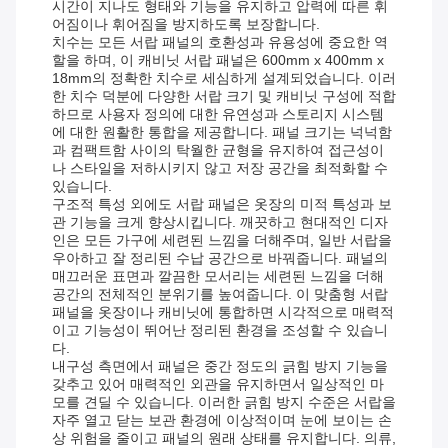
시간이 지나도 형태와 기능을 유지하고 압력에 따른 휘
어짐이나 휘어짐을 방지하도록 보장합니다.
치수는 모든 서랍 패널의 호환성과 유용성에 중요한 역
할을 하며, 이 캐비닛 서랍 패널은 600mm x 400mm x
18mm의 정확한 치수로 세심하게 설계되었습니다. 이러
한 치수 덕분에 다양한 서랍 크기 및 캐비닛 구성에 적합
하므로 사용자 정의에 대한 유연성과 스토리지 시스템
에 대한 원활한 통합을 제공합니다. 패널 크기는 넉넉함
과 컴팩트함 사이의 탁월한 균형을 유지하여 접근성이
나 스타일을 저하시키지 않고 저장 공간을 최적화할 수
있습니다.
구조적 특성 외에도 서랍 패널은 옷장의 미적 특성과 보
관 기능을 크게 향상시킵니다. 깨끗하고 현대적인 디자
인은 모든 가구에 세련된 느낌을 더해주며, 일반 서랍을
우아하고 잘 정리된 수납 공간으로 바꿔줍니다. 패널의
매끄러운 표면과 깔끔한 ​​모서리는 세련된 느낌을 더해
공간의 전체적인 분위기를 높여줍니다. 이 맞춤형 서랍
패널을 옷장이나 캐비닛에 통합하면 시각적으로 매력적
이고 기능성이 뛰어난 정리된 환경을 조성할 수 있습니
다.
내구성 측면에서 패널은 중간 정도의 긁힘 방지 기능을
갖추고 있어 매력적인 외관을 유지하면서 일상적인 마
모를 견딜 수 있습니다. 이러한 긁힘 방지 수준은 서랍을
자주 열고 닫는 보관 환경에 이상적이며 눈에 보이는 손
상 위험을 줄이고 패널의 원래 상태를 유지합니다. 의류,