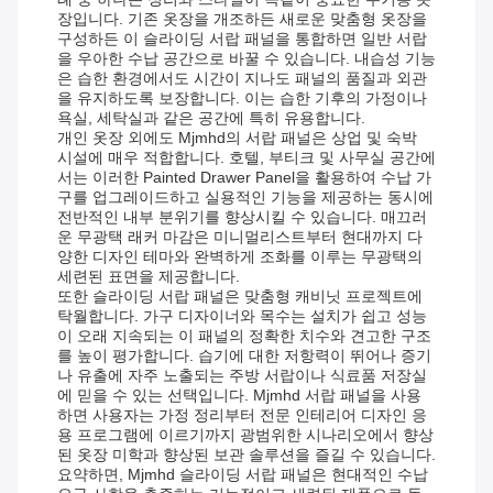
장입니다. 기존 옷장을 개조하든 새로운 맞춤형 옷장을
구성하든 이 슬라이딩 서랍 패널을 통합하면 일반 서랍
을 우아한 수납 공간으로 바꿀 수 있습니다. 내습성 기능
은 습한 환경에서도 시간이 지나도 패널의 품질과 외관
을 유지하도록 보장합니다. 이는 습한 기후의 가정이나
욕실, 세탁실과 같은 공간에 특히 유용합니다.
개인 옷장 외에도 Mjmhd의 서랍 패널은 상업 및 숙박
시설에 매우 적합합니다. 호텔, 부티크 및 사무실 공간에
서는 이러한 Painted Drawer Panel을 활용하여 수납 가
구를 업그레이드하고 실용적인 기능을 제공하는 동시에
전반적인 내부 분위기를 향상시킬 수 있습니다. 매끄러
운 무광택 래커 마감은 미니멀리스트부터 현대까지 다
양한 디자인 테마와 완벽하게 조화를 이루는 무광택의
세련된 표면을 제공합니다.
또한 슬라이딩 서랍 패널은 맞춤형 캐비닛 프로젝트에
탁월합니다. 가구 디자이너와 목수는 설치가 쉽고 성능
이 오래 지속되는 이 패널의 정확한 치수와 견고한 구조
를 높이 평가합니다. 습기에 대한 저항력이 뛰어나 증기
나 유출에 자주 노출되는 주방 서랍이나 식료품 저장실
에 믿을 수 있는 선택입니다. Mjmhd 서랍 패널을 사용
하면 사용자는 가정 정리부터 전문 인테리어 디자인 응
용 프로그램에 이르기까지 광범위한 시나리오에서 향상
된 옷장 미학과 향상된 보관 솔루션을 즐길 수 있습니다.
요약하면, Mjmhd 슬라이딩 서랍 패널은 현대적인 수납