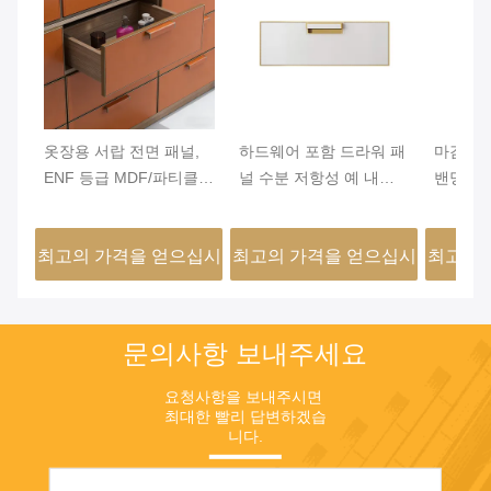
옷장용 서랍 전면 패널,
하드웨어 포함 드라워 패
마감을 
ENF 등급 MDF/파티클
널 수분 저항성 예 내구
밴딩 엣
보드, PVC 가죽 랩핑 및
성 건설 상업용 응용 프
제공하여
엣지 밴딩, MJMHD
로그램 및 사용자 지정
관 맞춤
최고의 가격을 얻으십시
최고의 가격을 얻으십시
최고의 
CYDP-003 맞춤 사이즈
스타일 선택에 이상적입
향상시킵
니다
오
오
문의사항 보내주세요
요청사항을 보내주시면 
최대한 빨리 답변하겠습
니다.