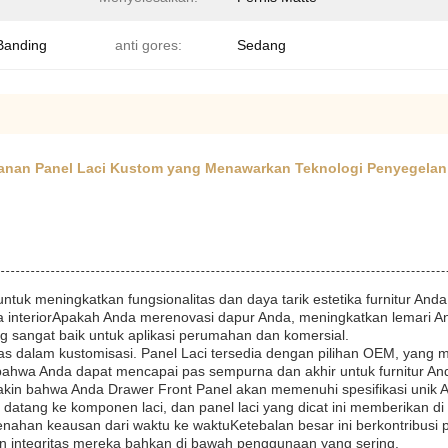
Banding
anti gores:
Sedang
nan Panel Laci Kustom yang Menawarkan Teknologi Penyegelan Te
ntuk meningkatkan fungsionalitas dan daya tarik estetika furnitur An
a interiorApakah Anda merenovasi dapur Anda, meningkatkan lemari A
ang sangat baik untuk aplikasi perumahan dan komersial.
ibilitas dalam kustomisasi. Panel Laci tersedia dengan pilihan OEM, 
n bahwa Anda dapat mencapai pas sempurna dan akhir untuk furnitur An
akin bahwa Anda Drawer Front Panel akan memenuhi spesifikasi unik A
datang ke komponen laci, dan panel laci yang dicat ini memberikan di 
han keausan dari waktu ke waktuKetebalan besar ini berkontribusi p
n integritas mereka bahkan di bawah penggunaan yang sering.