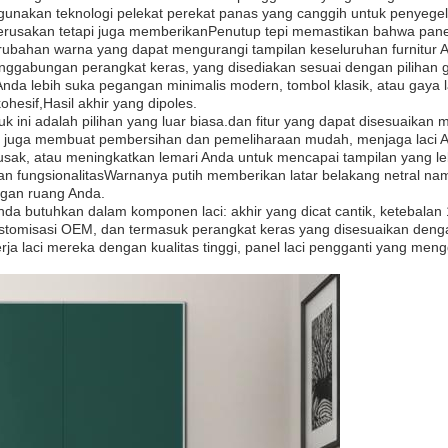
nggunakan teknologi pelekat perekat panas yang canggih untuk penyegel
erusakan tetapi juga memberikanPenutup tepi memastikan bahwa panel
ubahan warna yang dapat mengurangi tampilan keseluruhan furnitur 
enggabungan perangkat keras, yang disediakan sesuai dengan pilihan ga
Anda lebih suka pegangan minimalis modern, tombol klasik, atau gaya 
esif,Hasil akhir yang dipoles.
k ini adalah pilihan yang luar biasa.dan fitur yang dapat disesuaika
 juga membuat pembersihan dan pemeliharaan mudah, menjaga laci An
usak, atau meningkatkan lemari Anda untuk mencapai tampilan yang l
 fungsionalitasWarnanya putih memberikan latar belakang netral nam
ngan ruang Anda.
da butuhkan dalam komponen laci: akhir yang dicat cantik, ketebalan 
ustomisasi OEM, dan termasuk perangkat keras yang disesuaikan dengan
erja laci mereka dengan kualitas tinggi, panel laci pengganti yang m