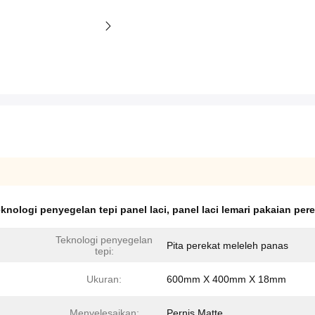
eknologi penyegelan tepi panel laci
,
panel laci lemari pakaian per
Teknologi penyegelan
Pita perekat meleleh panas
tepi:
Ukuran:
600mm X 400mm X 18mm
Menyelesaikan:
Pernis Matte