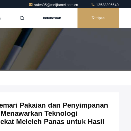
sales05@meijiamei.com.cn
13538396649
s
Kutipan
Indonesian
Lemari Pakaian dan Penyimpanan
 Menawarkan Teknologi
rekat Meleleh Panas untuk Hasil