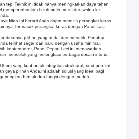
an tepi.Teknik ini tidak hanya meningkatkan daya tahan
 mempertahankan finish putih murni dari waktu ke
Anda.
ya klien.Ini berarti Anda dapat memilih perangkat keras
lainnya. termasuk perangkat keras dengan Panel Laci
n membuatnya pilihan yang andal dan menarik. Penutup
da terlihat segar dan baru dengan usaha minimal.
ebih kontemporer, Panel Depan Laci ini menawarkan
un mencolok yang melengkapi berbagai desain interior,
18mm yang kuat untuk integritas struktural,band perekat
 gaya pilihan Anda.Ini adalah solusi yang ideal bagi
enggabungkan bentuk dan fungsi dengan mudah.