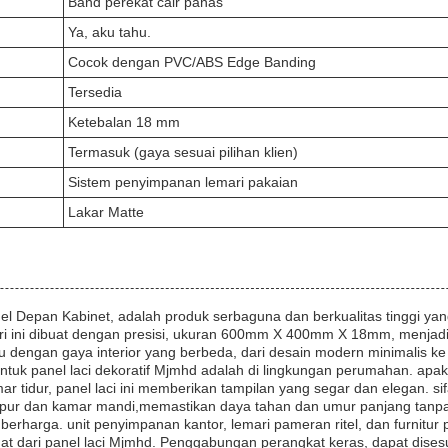
Band perekat cair panas
Ya, aku tahu.
Cocok dengan PVC/ABS Edge Banding
Tersedia
Ketebalan 18 mm
Termasuk (gaya sesuai pilihan klien)
Sistem penyimpanan lemari pakaian
Lakar Matte
nel Depan Kabinet, adalah produk serbaguna dan berkualitas tinggi yan
emari ini dibuat dengan presisi, ukuran 600mm X 400mm X 18mm, menjad
u dengan gaya interior yang berbeda, dari desain modern minimalis ke k
 untuk panel laci dekoratif Mjmhd adalah di lingkungan perumahan. ap
tidur, panel laci ini memberikan tampilan yang segar dan elegan. s
dapur dan kamar mandi,memastikan daya tahan dan umur panjang tan
 berharga. unit penyimpanan kantor, lemari pameran ritel, dan furnitu
uat dari panel laci Mjmhd. Penggabungan perangkat keras, dapat dises