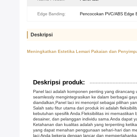
Edge Banding:
Pencocokan PVC/ABS Edge 
Deskripsi
Meningkatkan Estetika Lemari Pakaian dan Penyimpa
Deskripsi produk:
Panel laci adalah komponen penting yang dirancang u
seamlessly mengintegrasikan ke dalam berbagai gay
diandalkan,Panel laci ini menonjol sebagai pilihan y
Salah satu fitur utama dari produk ini adalah fleks
kebutuhan spesifik Anda.Fleksibilitas ini memastika
desainer, dan pelanggan individu sama.Anda dapat y
Ketahanan dan kualitas adalah yang terpenting ketika 
yang dapat menahan penggunaan sehari-hari dan mena
laci Anda bekerja dengan lancar dan mempertahanka