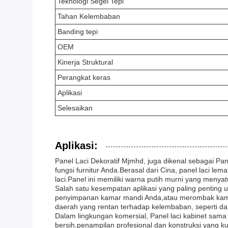
Teknologi Segel Tepi
Tahan Kelembaban
Banding tepi
OEM
Kinerja Struktural
Perangkat keras
Aplikasi
Selesaikan
Aplikasi:
Panel Laci Dekoratif Mjmhd, juga dikenal sebagai Pa
fungsi furnitur Anda.Berasal dari Cina, panel laci l
laci.Panel ini memiliki warna putih murni yang menyat
Salah satu kesempatan aplikasi yang paling penting
penyimpanan kamar mandi Anda,atau merombak kamar 
daerah yang rentan terhadap kelembaban, seperti 
Dalam lingkungan komersial, Panel laci kabinet sama
bersih,penampilan profesional dan konstruksi yang k