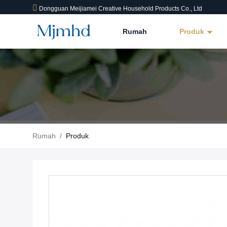
Dongguan Meijiamei Creative Household Products Co., Ltd
Rumah
Produk
Rumah
/
Produk