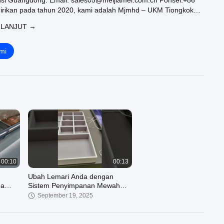
si Guangdong. Email: sales05@meijiamei.com.cn Ponsel:+86
irikan pada tahun 2020, kami adalah Mjmhd – UKM Tiongkok
igerakkan oleh klien yang membuat perlengkapan lemari pakaian
 LANJUT →
i rumah pintar. Dari pintu lemari berlapis kulit hingga pengatur
enggulung jam tangan, kami mengubah penyimpanan fungsional
an khas. Kekuatan kami terletak pada memadukan fleksibilitas
mi
 ketelitian industri, memberikan layanan OEM/ODM khusus yang
reativitas dengan kelayakan komersial.
00:10
00:13
Ubah Lemari Anda dengan
da
Sistem Penyimpanan Mewah
Mjmhd
September 19, 2025