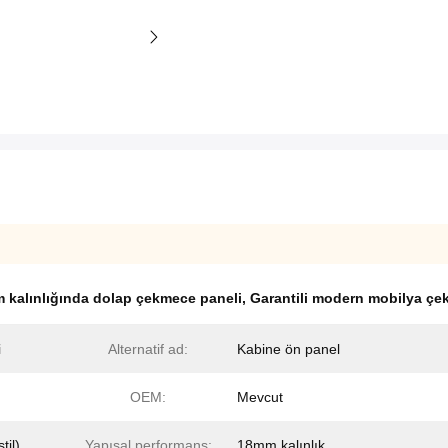
 kalınlığında dolap çekmece paneli
,
Garantili modern mobilya çe
i
Alternatif ad:
Kabine ön panel
OEM:
Mevcut
til)
Yapısal performans:
18mm kalınlık