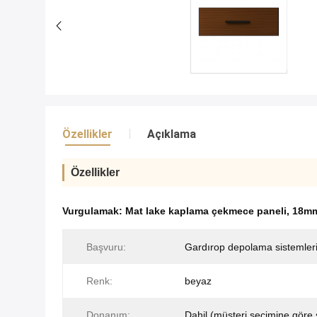
Özellikler
Açıklama
Özellikler
Vurgulamak:
Mat lake kaplama çekmece paneli
,
18mm
Başvuru:
Gardırop depolama sistemler
Renk:
beyaz
Donanım:
Dahil (müşteri seçimine göre s