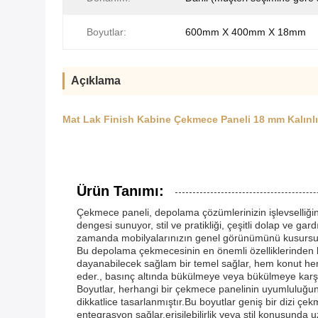
Boyutlar:
600mm X 400mm X 18mm
Açıklama
Mat Lak Finish Kabine Çekmece Paneli 18 mm Kalınlığ
Ürün Tanımı:
Çekmece paneli, depolama çözümlerinizin işlevselliğini 
dengesi sunuyor, stil ve pratikliği, çeşitli dolap ve g
zamanda mobilyalarınızın genel görünümünü kusursuz b
Bu depolama çekmecesinin en önemli özelliklerinden bir
dayanabilecek sağlam bir temel sağlar, hem konut hem d
eder., basınç altında bükülmeye veya bükülmeye karşı 
Boyutlar, herhangi bir çekmece panelinin uyumluluğun
dikkatlice tasarlanmıştır.Bu boyutlar geniş bir dizi ç
entegrasyon sağlar.erişilebilirlik veya stil konusunda