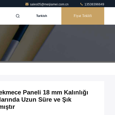
sales05@meijiamei.com.cn
13538396649
Fiyat Teklifi
Turkish
ekmece Paneli 18 mm Kalınlığı
arında Uzun Süre ve Şık
mıştır