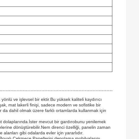
nlü ve işlevsel bir ektir.Bu yüksek kaliteli kaydırıcı
 mat lakerli finişi, sadece modern ve sofistike bir
 da dahil olmak üzere farklı ortamlarda kullanmak için
t dolaplarında.İster mevcut bir gardırobunu yenilemek
lerine dönüştürebilir.Nem direnci özelliği, panelin zaman
lanları gibi odalarda evler için yararlıdır.
bu Boyalı Çekmece Panellerini depolama mobilyalarını