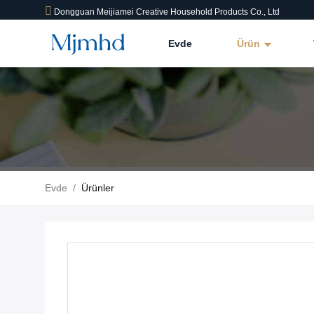
Dongguan Meijiamei Creative Household Products Co., Ltd
Evde
Ürün
Evde
/
Ürünler