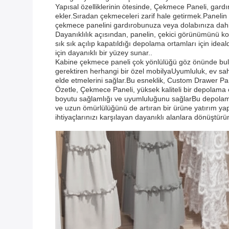
Yapısal özelliklerinin ötesinde, Çekmece Paneli, gard
ekler.Sıradan çekmeceleri zarif hale getirmek.Panelin
çekmece panelini gardırobunuza veya dolabınıza dahil 
Dayanıklılık açısından, panelin, çekici görünümünü ko
sık sık açılıp kapatıldığı depolama ortamları için ide
için dayanıklı bir yüzey sunar..
Kabine çekmece paneli çok yönlülüğü göz önünde bulun
gerektiren herhangi bir özel mobilyaUyumluluk, ev sahi
elde etmelerini sağlar.Bu esneklik, Custom Drawer Panel
Özetle, Çekmece Paneli, yüksek kaliteli bir depolama 
boyutu sağlamlığı ve uyumluluğunu sağlarBu depolam
ve uzun ömürlülüğünü de artıran bir ürüne yatırım yap
ihtiyaçlarınızı karşılayan dayanıklı alanlara dönüştürü