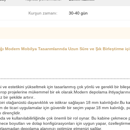
Kurşun zamanı:
30-40 gün
ı Modern Mobilya Tasarımlarında Uzun Süre ve Şık Birleştirme içi
ve estetikini yükseltmek için tasarlanmış çok yönlü ve gerekli bir bileş
ardırop projelerine mükemmel bir ek olarak.Modern depolama ihtiyaçlarının
ir şekilde artırır..
i olağanüstü dayanıklılık ve istikrar sağlayan 18 mm kalınlığıdır.Bu ka
e ticari uygulamalar için güvenilir bir seçim yapar.18 mm kalınlığı, pa
dirençlidir.
da ve kullanılabilirliğinde çok önemli bir rol oynar. Bu kabine çekmec
ekmece boyutları ve dolap konfigürasyonları için uygun yapar, özelleştir
 uzlaşmadan depolama alanınızı optimize etmenizi sağlar.