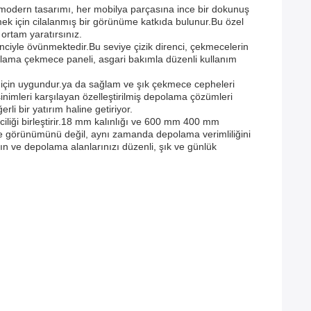
e modern tasarımı, her mobilya parçasına ince bir dokunuş
ek için cilalanmış bir görünüme katkıda bulunur.Bu özel
ortam yaratırsınız.
ciyle övünmektedir.Bu seviye çizik direnci, çekmecelerin
epolama çekmece paneli, asgari bakımla düzenli kullanım
 için uygundur.ya da sağlam ve şık çekmece cepheleri
inimleri karşılayan özelleştirilmiş depolama çözümleri
li bir yatırım haline getiriyor.
iliği birleştirir.18 mm kalınlığı ve 600 mm 400 mm
 görünümünü değil, aynı zamanda depolama verimliliğini
ın ve depolama alanlarınızı düzenli, şık ve günlük