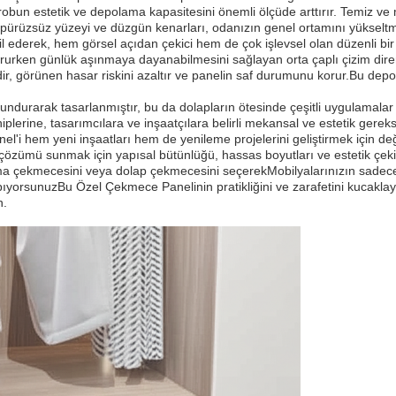
ırobun estetik ve depolama kapasitesini önemli ölçüde arttırır. Temiz v
 pürüzsüz yüzeyi ve düzgün kenarları, odanızın genel ortamını yükseltm
ederek, hem görsel açıdan çekici hem de çok işlevsel olan düzenli bir 
rurken günlük aşınmaya dayanabilmesini sağlayan orta çaplı çizim diren
aldir, görünen hasar riskini azaltır ve panelin saf durumunu korur.Bu d
durarak tasarlanmıştır, bu da dolapların ötesinde çeşitli uygulamalar
plerine, tasarımcılara ve inşaatçılara belirli mekansal ve estetik gereks
'i hem yeni inşaatları hem de yenileme projelerini geliştirmek için değer
çözümü sunmak için yapısal bütünlüğü, hassas boyutları ve estetik çekic
a çekmecesini veya dolap çekmecesini seçerekMobilyalarınızın sadece
ıyorsunuzBu Özel Çekmece Panelinin pratikliğini ve zarafetini kucaklay
n.