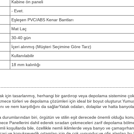
Kabine ön paneli
- Evet.
Eşleşen PVC/ABS Kenar Bantları
Mat Laç
30-40 gün
İçeri alınmış (Müşteri Seçimine Göre Tarz)
Kullanılabilir
18 mm kalınlığı
ak için tasarlanmış, herhangi bir gardırop veya depolama sistemine çok yö
 türleri ve depolama çözümleri için ideal bir boyut oluşturur.Yumuşak,
ve nem karşıtlığını da sağlarYatak odaları, dolaplar ve hatta banyolar
rumlarından biri, örgütün ve stilin eşit derecede önemli olduğu konu
kmece Panellerini dahil ederek sıradan çekmeceleri zarif depolama bölme
i koşullarda bile, özellikle nemli iklimlerde veya banyo ve çamaşırhane a
icari ve konukseverlik ortamları için de çok uygundur.ve ofis alanları 