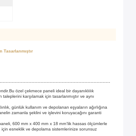
n Tasarlanmıştır
endir.Bu özel çekmece paneli ideal bir dayanıklılık
 taleplerini karşılamak için tasarlanmıştır ve aynı
lınlık, günlük kullanım ve depolanan eşyaların ağırlığına
nelin zamanla şeklini ve işlevini koruyacağını garanti
e paneli, 600 mm x 400 mm x 18 mm'lik hassas ölçümlerle
me için esneklik ve depolama sistemlerinize sorunsuz