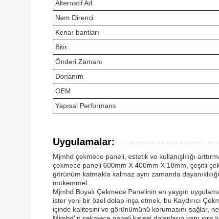
Alternatif Ad
Nem Direnci
Kenar bantları
Bitir.
Önderi Zamanı
Donanım
OEM
Yapısal Performans
Uygulamalar:
Mjmhd çekmece paneli, estetik ve kullanışlılığı arttırm
çekmece paneli 600mm X 400mm X 18mm, çeşitli çekmece
görünüm katmakla kalmaz aynı zamanda dayanıklılığını 
mükemmel.
Mjmhd Boyalı Çekmece Panelinin en yaygın uygulama du
ister yeni bir özel dolap inşa etmek, bu Kaydırıcı Çe
içinde kalitesini ve görünümünü korumasını sağlar, neml
Mjmhd'in çekmece paneli kişisel dolapların yanı sıra t