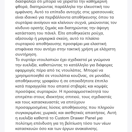
διασφαλίζει ότι μπορεί να χειριστεί την καθημερινή
φθορά, διατηρώντας παράλληλα την ελκυστική του
εμφάνιση. Αυτό το επίπεδο αντοχής στις γρατσουνιές
είναι ιδανικό για περιβάλλοντα αποθήκευσης όπου τα
συρτάρια ανοίγουν και κλείνουν συχνά, μειώνοντας τον
κίνδυνο ορατής ζημιάς και διατηρώντας την άψογη
κατάσταση του πάνελ. Είτε αποθηκεύετε ρούχα,
αξεσουάρ ή μαγειρικά σκεύη, αυτό το πλαίσιο
συρταριού αποθήκευσης προσφέρει μια ελαστική
επιφάνεια που αντέχει στην τακτική χρήση με ελάχιστη
συντήρηση.
Το συρτάρι ντουλαπιών έχει σχεδιαστεί με γνώμονα
την ευελιξία, καθιστώντας το κατάλληλο για διάφορες
εφαρμογές πέρα ​​από τις ντουλάπες. Μπορεί να
χρησιμοποιηθεί σε ντουλάπια κουζίνας, σε μονάδες
αποθήκευσης γραφείου ή σε οποιοδήποτε έπιπλο
κατά παραγγελία που απαιτεί στιβαρές και κομψές
προσόψεις συρταριών. Η προσαρμοστικότητά του
επιτρέπει στους ιδιοκτήτες σπιτιού, τους σχεδιαστές
και τους κατασκευαστές να επιτύχουν
προσαρμοσμένες λύσεις αποθήκευσης που πληρούν
συγκεκριμένες χωρικές και αισθητικές απαιτήσεις. Αυτή
η ευελιξία καθιστά το Custom Drawer Panel μια
πολύτιμη επένδυση για τη βελτίωση τόσο των νέων
κατασκευών όσο και των έργων ανακαίνισης.