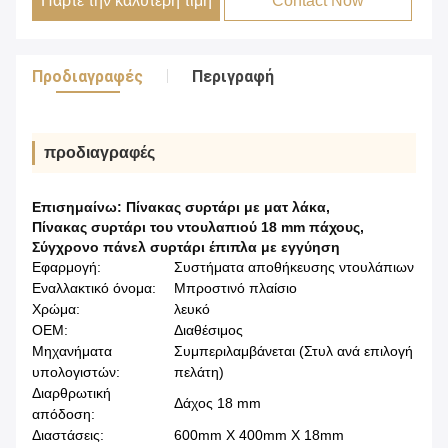
Πάρτε την καλύτερη τιμή
Contact Now
Προδιαγραφές
Περιγραφή
προδιαγραφές
Επισημαίνω:
Πίνακας συρτάρι με ματ λάκα
,
Πίνακας συρτάρι του ντουλαπιού 18 mm πάχους
,
Σύγχρονο πάνελ συρτάρι έπιπλα με εγγύηση
Εφαρμογή:
Συστήματα αποθήκευσης ντουλάπιων
Εναλλακτικό όνομα:
Μπροστινό πλαίσιο
Χρώμα:
λευκό
OEM:
Διαθέσιμος
Μηχανήματα
Συμπεριλαμβάνεται (Στυλ ανά επιλογή
υπολογιστών:
πελάτη)
Διαρθρωτική
Δάχος 18 mm
απόδοση:
Διαστάσεις:
600mm X 400mm X 18mm