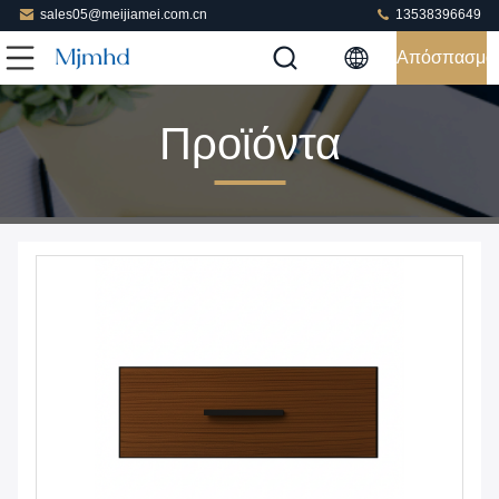
sales05@meijiamei.com.cn
13538396649
Απόσπασμα
Προϊόντα