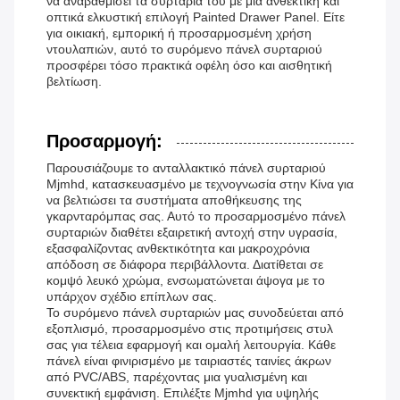
να αναβαθμίσει τα συρτάρια του με μια ανθεκτική και
οπτικά ελκυστική επιλογή Painted Drawer Panel. Είτε
για οικιακή, εμπορική ή προσαρμοσμένη χρήση
ντουλαπιών, αυτό το συρόμενο πάνελ συρταριού
προσφέρει τόσο πρακτικά οφέλη όσο και αισθητική
βελτίωση.
Προσαρμογή:
Παρουσιάζουμε το ανταλλακτικό πάνελ συρταριού
Mjmhd, κατασκευασμένο με τεχνογνωσία στην Κίνα για
να βελτιώσει τα συστήματα αποθήκευσης της
γκαρνταρόμπας σας. Αυτό το προσαρμοσμένο πάνελ
συρταριών διαθέτει εξαιρετική αντοχή στην υγρασία,
εξασφαλίζοντας ανθεκτικότητα και μακροχρόνια
απόδοση σε διάφορα περιβάλλοντα. Διατίθεται σε
κομψό λευκό χρώμα, ενσωματώνεται άψογα με το
υπάρχον σχέδιο επίπλων σας.
Το συρόμενο πάνελ συρταριών μας συνοδεύεται από
εξοπλισμό, προσαρμοσμένο στις προτιμήσεις στυλ
σας για τέλεια εφαρμογή και ομαλή λειτουργία. Κάθε
πάνελ είναι φινιρισμένο με ταιριαστές ταινίες άκρων
από PVC/ABS, παρέχοντας μια γυαλισμένη και
συνεκτική εμφάνιση. Επιλέξτε Mjmhd για υψηλής