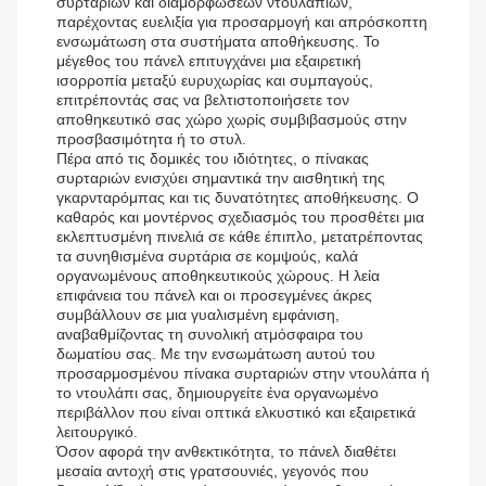
συρταριών και διαμορφώσεων ντουλαπιών,
παρέχοντας ευελιξία για προσαρμογή και απρόσκοπτη
ενσωμάτωση στα συστήματα αποθήκευσης. Το
μέγεθος του πάνελ επιτυγχάνει μια εξαιρετική
ισορροπία μεταξύ ευρυχωρίας και συμπαγούς,
επιτρέποντάς σας να βελτιστοποιήσετε τον
αποθηκευτικό σας χώρο χωρίς συμβιβασμούς στην
προσβασιμότητα ή το στυλ.
Πέρα από τις δομικές του ιδιότητες, ο πίνακας
συρταριών ενισχύει σημαντικά την αισθητική της
γκαρνταρόμπας και τις δυνατότητες αποθήκευσης. Ο
καθαρός και μοντέρνος σχεδιασμός του προσθέτει μια
εκλεπτυσμένη πινελιά σε κάθε έπιπλο, μετατρέποντας
τα συνηθισμένα συρτάρια σε κομψούς, καλά
οργανωμένους αποθηκευτικούς χώρους. Η λεία
επιφάνεια του πάνελ και οι προσεγμένες άκρες
συμβάλλουν σε μια γυαλισμένη εμφάνιση,
αναβαθμίζοντας τη συνολική ατμόσφαιρα του
δωματίου σας. Με την ενσωμάτωση αυτού του
προσαρμοσμένου πίνακα συρταριών στην ντουλάπα ή
το ντουλάπι σας, δημιουργείτε ένα οργανωμένο
περιβάλλον που είναι οπτικά ελκυστικό και εξαιρετικά
λειτουργικό.
Όσον αφορά την ανθεκτικότητα, το πάνελ διαθέτει
μεσαία αντοχή στις γρατσουνιές, γεγονός που