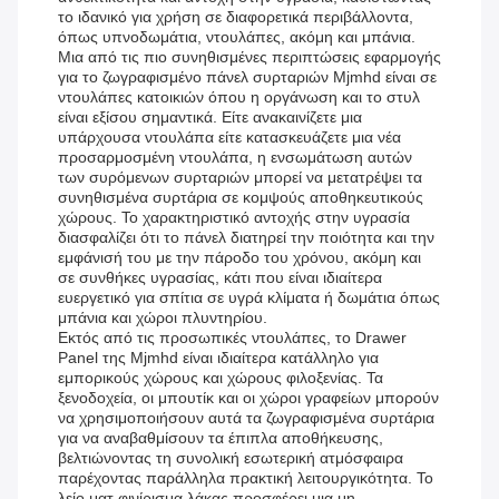
το ιδανικό για χρήση σε διαφορετικά περιβάλλοντα,
όπως υπνοδωμάτια, ντουλάπες, ακόμη και μπάνια.
Μια από τις πιο συνηθισμένες περιπτώσεις εφαρμογής
για το ζωγραφισμένο πάνελ συρταριών Mjmhd είναι σε
ντουλάπες κατοικιών όπου η οργάνωση και το στυλ
είναι εξίσου σημαντικά. Είτε ανακαινίζετε μια
υπάρχουσα ντουλάπα είτε κατασκευάζετε μια νέα
προσαρμοσμένη ντουλάπα, η ενσωμάτωση αυτών
των συρόμενων συρταριών μπορεί να μετατρέψει τα
συνηθισμένα συρτάρια σε κομψούς αποθηκευτικούς
χώρους. Το χαρακτηριστικό αντοχής στην υγρασία
διασφαλίζει ότι το πάνελ διατηρεί την ποιότητα και την
εμφάνισή του με την πάροδο του χρόνου, ακόμη και
σε συνθήκες υγρασίας, κάτι που είναι ιδιαίτερα
ευεργετικό για σπίτια σε υγρά κλίματα ή δωμάτια όπως
μπάνια και χώροι πλυντηρίου.
Εκτός από τις προσωπικές ντουλάπες, το Drawer
Panel της Mjmhd είναι ιδιαίτερα κατάλληλο για
εμπορικούς χώρους και χώρους φιλοξενίας. Τα
ξενοδοχεία, οι μπουτίκ και οι χώροι γραφείων μπορούν
να χρησιμοποιήσουν αυτά τα ζωγραφισμένα συρτάρια
για να αναβαθμίσουν τα έπιπλα αποθήκευσης,
βελτιώνοντας τη συνολική εσωτερική ατμόσφαιρα
παρέχοντας παράλληλα πρακτική λειτουργικότητα. Το
λείο ματ φινίρισμα λάκας προσφέρει μια μη