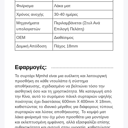
Φινίρισμα
Λάκα ματ
Χρόνος ανοχής
30-40 ημέρες
Μηχανήματα
Περιλαμβάνεται (Στυλ Ανά
υπολογιστών
Επιλογή Πελάτη)
OEM
Διαθέσιμος
Δομική Απόδοση
Πάχος 18mm
Εφαρμογές:
Το συρτάρι Mjmhd είναι μια ευέλικτη και λειτουργική
προσθήκη σε κάθε ντουλάπα ή σύστημα
αποθήκευσης, σχεδιασμένο να βελτιώνει τόσο την
αισθητική όσο και τη χρηστικότητα. Με καταγωγή από
την Κίνα, αυτό το συρόμενο πάνελ συρταριών υψηλής
ποιότητας έχει διαστάσεις 600mm X 400mm X 18mm,
καθιστώντας το ιδανικό μέγεθος για διάφορους τύπους
συρταριών και λύσεις αποθήκευσης. Το κομψό ματ
λάκα φινίρισμά του όχι μόνο προσθέτει μια μοντέρνα
και εκλεπτυσμένη εμφάνιση, αλλά εξασφαλίζει επίσης
ανθεκτικότητα και αντοχή στην υγρασία, καθιστώντας