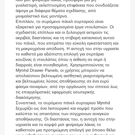
γυαλιστερή, εκλεπτυσμένη επιφάνεια που συνδυάζεται
άψογα με διάφορα θέματα σχεδίασης, από
μινιμαλιστικό έως μοντέρνο.
Επιπλέον, το συρόμενο πάνελ συρταριού είναι
εξαιρετικό για προσαρμοσμένα έργα ντουλαπιών. Οι
σχεδιαστές επίπλων και οι ξυλουργοί εκτιμούν τις
ακριβείς διαστάσεις και τη στιβαρή κατασκευή αυτού
του πάνελ, που επιτρέπει την εύκολη εγκατάσταση και
τη μακροχρόνια απόδοση. Η αντοχή του στην υγρασία
το καθιστά μια αξιόπιστη επιλογή για συρτάρια
κουζίνας ή ντουλάπες όπου η έκθεση σε ατμό ή
διαρροές είναι συνηθισμένη. Χρησιμοποιώντας το
Mjmhd Drawer Panels, οι χρήστες μπορούν να
απολαύσουν βελτιωμένη αισθητική γκαρνταρόμπας
και βελτιωμένες λύσεις αποθήκευσης σε ένα ευρύ
φάσμα σεναρίων, από την οργάνωση του σπιτιού έως
τις επαγγελματικές εφαρμογές εσωτερικής
διακόσμησης.
Συνοπτικά, το συρόμενο πάνελ συρταριού Mjmhd
ξεχωρίζει ως ένα λειτουργικό και κομψό προϊόν που
καλύπτει τις απαιτήσεις των σύγχρονων αναγκών
αποθήκευσης. Οι διαστάσεις του, η αντοχή του στην
υγρασία και το κομψό ματ φινίρισμα λάκας το
καθιστούν μια προτιμώμενη επιλογή για όποιον θέλει