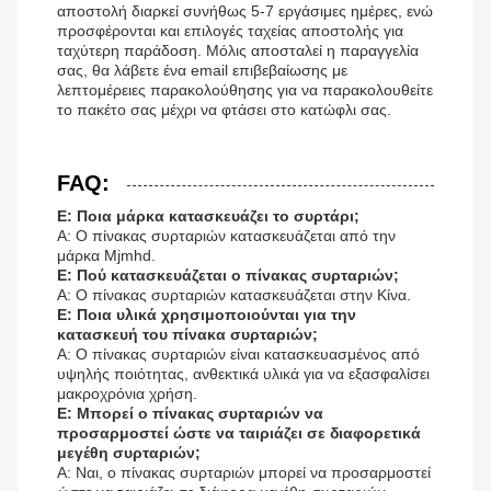
αποστολή διαρκεί συνήθως 5-7 εργάσιμες ημέρες, ενώ
προσφέρονται και επιλογές ταχείας αποστολής για
ταχύτερη παράδοση. Μόλις αποσταλεί η παραγγελία
σας, θα λάβετε ένα email επιβεβαίωσης με
λεπτομέρειες παρακολούθησης για να παρακολουθείτε
το πακέτο σας μέχρι να φτάσει στο κατώφλι σας.
FAQ:
Ε: Ποια μάρκα κατασκευάζει το συρτάρι;
Α: Ο πίνακας συρταριών κατασκευάζεται από την
μάρκα Mjmhd.
Ε: Πού κατασκευάζεται ο πίνακας συρταριών;
Α: Ο πίνακας συρταριών κατασκευάζεται στην Κίνα.
Ε: Ποια υλικά χρησιμοποιούνται για την
κατασκευή του πίνακα συρταριών;
Α: Ο πίνακας συρταριών είναι κατασκευασμένος από
υψηλής ποιότητας, ανθεκτικά υλικά για να εξασφαλίσει
μακροχρόνια χρήση.
Ε: Μπορεί ο πίνακας συρταριών να
προσαρμοστεί ώστε να ταιριάζει σε διαφορετικά
μεγέθη συρταριών;
Α: Ναι, ο πίνακας συρταριών μπορεί να προσαρμοστεί