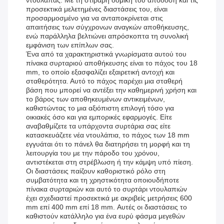
ντουλάπας. Με τη στιβαρή δομική του απόδοση και τις
προσεκτικά μελετημένες διαστάσεις του, είναι
προσαρμοσμένο για να ανταποκρίνεται στις
απαιτήσεις των σύγχρονων αναγκών αποθήκευσης,
ενώ παράλληλα βελτιώνει απρόσκοπτα τη συνολική
εμφάνιση των επίπλων σας.
Ένα από τα χαρακτηριστικά γνωρίσματα αυτού του
πίνακα συρταριού αποθήκευσης είναι το πάχος του 18
mm, το οποίο εξασφαλίζει εξαιρετική αντοχή και
σταθερότητα. Αυτό το πάχος παρέχει μια σταθερή
βάση που μπορεί να αντέξει την καθημερινή χρήση και
το βάρος των αποθηκευμένων αντικειμένων,
καθιστώντας το μια αξιόπιστη επιλογή τόσο για
οικιακές όσο και για εμπορικές εφαρμογές. Είτε
αναβαθμίζετε τα υπάρχοντα συρτάρια σας είτε
κατασκευάζετε νέα ντουλάπια, το πάχος των 18 mm
εγγυάται ότι το πάνελ θα διατηρήσει τη μορφή και τη
λειτουργία του με την πάροδο του χρόνου,
αντιστέκεται στη στρέβλωση ή την κάμψη υπό πίεση.
Οι διαστάσεις παίζουν καθοριστικό ρόλο στη
συμβατότητα και τη χρηστικότητα οποιουδήποτε
πίνακα συρταριών και αυτό το συρτάρι ντουλαπιών
έχει σχεδιαστεί προσεκτικά με ακριβείς μετρήσεις 600
mm επί 400 mm επί 18 mm. Αυτές οι διαστάσεις το
καθιστούν κατάλληλο για ένα ευρύ φάσμα μεγεθών