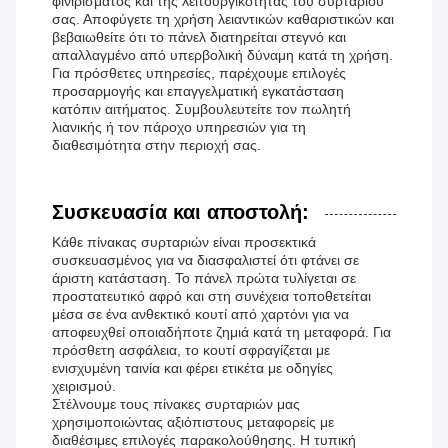
φινιρίσματος και της λειτουργικότητας του συρταριού
σας. Αποφύγετε τη χρήση λειαντικών καθαριστικών και
βεβαιωθείτε ότι το πάνελ διατηρείται στεγνό και
απαλλαγμένο από υπερβολική δύναμη κατά τη χρήση.
Για πρόσθετες υπηρεσίες, παρέχουμε επιλογές
προσαρμογής και επαγγελματική εγκατάσταση
κατόπιν αιτήματος. Συμβουλευτείτε τον πωλητή
λιανικής ή τον πάροχο υπηρεσιών για τη
διαθεσιμότητα στην περιοχή σας.
Συσκευασία και αποστολή:
Κάθε πίνακας συρταριών είναι προσεκτικά
συσκευασμένος για να διασφαλιστεί ότι φτάνει σε
άριστη κατάσταση. Το πάνελ πρώτα τυλίγεται σε
προστατευτικό αφρό και στη συνέχεια τοποθετείται
μέσα σε ένα ανθεκτικό κουτί από χαρτόνι για να
αποφευχθεί οποιαδήποτε ζημιά κατά τη μεταφορά. Για
πρόσθετη ασφάλεια, το κουτί σφραγίζεται με
ενισχυμένη ταινία και φέρει ετικέτα με οδηγίες
χειρισμού.
Στέλνουμε τους πίνακες συρταριών μας
χρησιμοποιώντας αξιόπιστους μεταφορείς με
διαθέσιμες επιλογές παρακολούθησης. Η τυπική