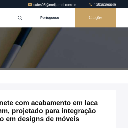
sales05@meijiamei.com.cn
13538396649
Citações
Portuguese
inete com acabamento em laca
mm, projetado para integração
zo em designs de móveis