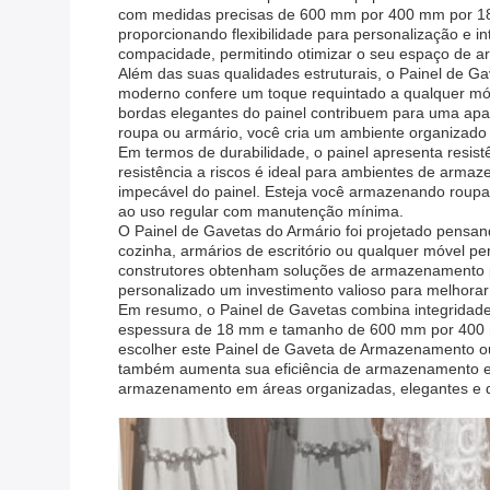
com medidas precisas de 600 mm por 400 mm por 18
proporcionando flexibilidade para personalização e 
compacidade, permitindo otimizar o seu espaço de a
Além das suas qualidades estruturais, o Painel de G
moderno confere um toque requintado a qualquer móv
bordas elegantes do painel contribuem para uma apar
roupa ou armário, você cria um ambiente organizado 
Em termos de durabilidade, o painel apresenta resist
resistência a riscos é ideal para ambientes de arma
impecável do painel. Esteja você armazenando roupas,
ao uso regular com manutenção mínima.
O Painel de Gavetas do Armário foi projetado pensa
cozinha, armários de escritório ou qualquer móvel per
construtores obtenham soluções de armazenamento pers
personalizado um investimento valioso para melhora
Em resumo, o Painel de Gavetas combina integridade 
espessura de 18 mm e tamanho de 600 mm por 400 mm
escolher este Painel de Gaveta de Armazenamento ou
também aumenta sua eficiência de armazenamento e l
armazenamento em áreas organizadas, elegantes e du