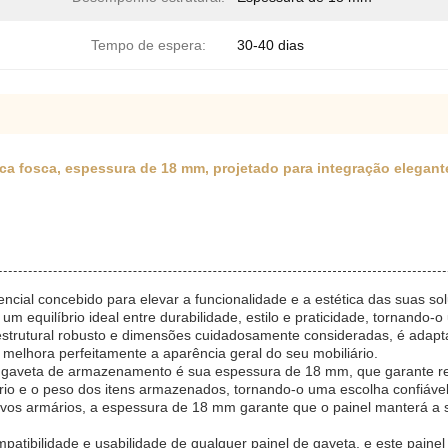
Tempo de espera:
30-40 dias
ca fosca, espessura de 18 mm, projetado para integração elegan
ncial concebido para elevar a funcionalidade e a estética das suas 
um equilíbrio ideal entre durabilidade, estilo e praticidade, tornando-
rutural robusto e dimensões cuidadosamente consideradas, é adapta
hora perfeitamente a aparência geral do seu mobiliário.
e gaveta de armazenamento é sua espessura de 18 mm, que garante res
io e o peso dos itens armazenados, tornando-o uma escolha confiável 
 novos armários, a espessura de 18 mm garante que o painel manterá a 
ibilidade e usabilidade de qualquer painel de gaveta, e este painel