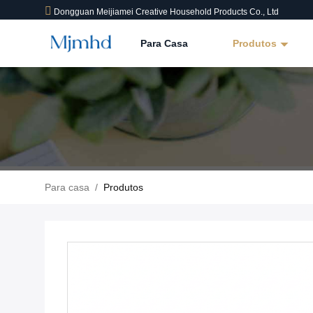
Dongguan Meijiamei Creative Household Products Co., Ltd
Para Casa
Produtos
Para casa
/
Produtos