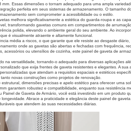
 mm. Essas dimensões o tornam adequado para uma ampla variedade 
integração perfeita em seus sistemas de armazenamento. O tamanho do p
rmazenamento sem comprometer a acessibilidade ou o estilo.
avetas melhora significativamente a estética do guarda-roupa e as c
el, transformando gavetas comuns em compartimentos de arrumação el
ência polida, elevando o ambiente geral do seu ambiente. Ao incorpo
que é visualmente atraente e altamente funcional.
ência média a riscos, o que garante que ele resiste ao desgaste diário
zenamento onde as gavetas são abertas e fechadas com frequência, red
 acessórios ou utensílios de cozinha, este painel de gaveta de armaz
ndo na versatilidade, tornando-o adequado para diversas aplicações 
sonalizado que exija frentes de gaveta resistentes e elegantes. A sua 
onalizadas que atendam a requisitos espaciais e estéticos específico
r tanto novas construções como projetos de renovação.
estrutural, dimensões precisas e apelo estético para oferecer uma s
 garantem robustez e compatibilidade, enquanto sua resistência méd
 Painel de Gaveta de Armário, você está investindo em um produto q
ongevidade. Abrace a praticidade e elegância deste painel de gaveta
ráveis ​​que atendem às suas necessidades diárias.