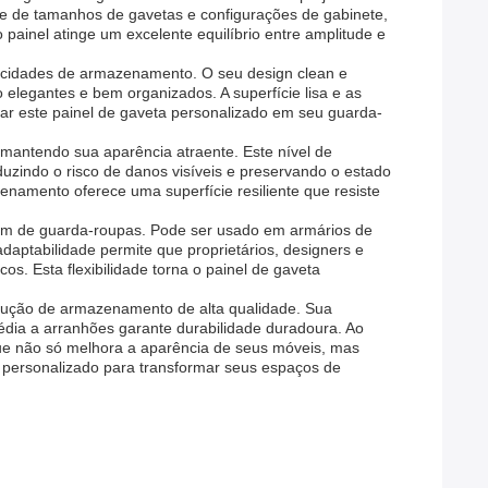
de tamanhos de gavetas e configurações de gabinete,
ainel atinge um excelente equilíbrio entre amplitude e
apacidades de armazenamento. O seu design clean e
egantes e bem organizados. A superfície lisa e as
rar este painel de gaveta personalizado em seu guarda-
, mantendo sua aparência atraente. Este nível de
uzindo o risco de danos visíveis e preservando o estado
enamento oferece uma superfície resiliente que resiste
além de guarda-roupas. Pode ser usado em armários de
adaptabilidade permite que proprietários, designers e
s. Esta flexibilidade torna o painel de gaveta
olução de armazenamento de alta qualidade. Sua
ia a arranhões garante durabilidade duradoura. Ao
ue não só melhora a aparência de seus móveis, mas
 personalizado para transformar seus espaços de