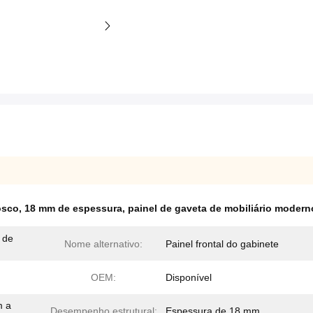
osco
,
18 mm de espessura
,
painel de gaveta de mobiliário modern
 de
Nome alternativo:
Painel frontal do gabinete
OEM:
Disponível
m a
Desempenho estrutural:
Espessura de 18 mm