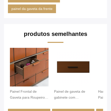
painel da gaveta da frente
produtos semelhantes
Painel Frontal de
Painel de gaveta de
Hardwar
Gaveta para Roupeiros,
gabinete com
Painel 
MDF/Aglomerado de
acabamento em laca
Resistê
Grau ENF, Revestido
fosca, espessura de 18
Sim Con