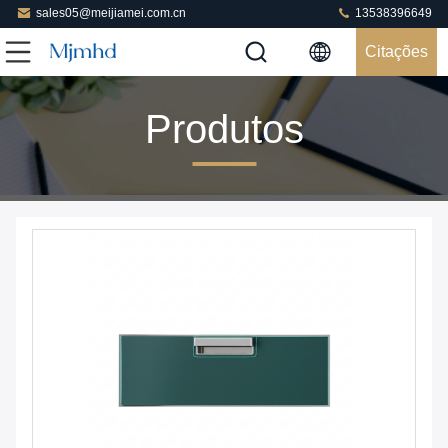
sales05@meijiamei.com.cn
13538396649
Citações
Produtos