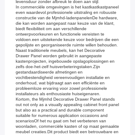
levensduur zonder afbreuk te doen aan stijl.
In commerciële omgevingen is het kastkastkastpaneel
even waardevol.professionele uitstraling en robuuste
constructie van de Mjmhd-ladenpanelenDe hardware,
die kan worden aangepast naar keuze van de klant,
biedt flexibiliteit om aan verschillende
ontwerpvoorkeuren en functionele vereisten te
voldoen.een uitstekende keuze voor bedrijven die een
gepolijste en georganiseerde ruimte willen behouden.
Naast traditionele meubels, kan het Decorative
Drawer Panel worden gebruikt in aangepaste
kastenprojecten, ingebouwde opslagoplossingen en
zelfs doe-het-zelf huisverbeteringstaken.Zijn
gestandaardiseerde afmetingen en
vochtbestendigheid vereenvoudigen installatie en
onderhoud, wat bijdraagt aan een efficiënte en
probleemloze ervaring voor zowel professionele
installateurs als enthousiaste huiseigenaren.
Kortom, the Mjmhd Decorative Drawer Panel stands
out not only as a visually appealing cabinet front panel
but also as a practical and durable component
suitable for numerous application occasions and
scenariosOf het nu gaat om het verbeteren van
woonladen, commerciële kasten of op maat gemaakte
meubel creaties.Dit product biedt een betrouwbare en