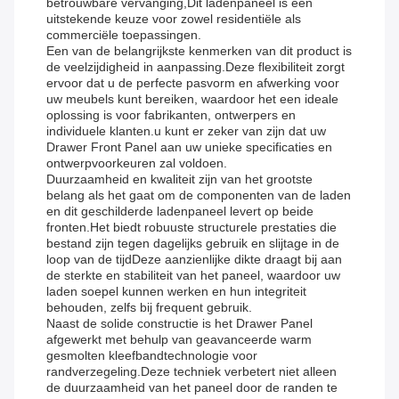
betrouwbare vervanging,Dit ladenpaneel is een
uitstekende keuze voor zowel residentiële als
commerciële toepassingen.
Een van de belangrijkste kenmerken van dit product is
de veelzijdigheid in aanpassing.Deze flexibiliteit zorgt
ervoor dat u de perfecte pasvorm en afwerking voor
uw meubels kunt bereiken, waardoor het een ideale
oplossing is voor fabrikanten, ontwerpers en
individuele klanten.u kunt er zeker van zijn dat uw
Drawer Front Panel aan uw unieke specificaties en
ontwerpvoorkeuren zal voldoen.
Duurzaamheid en kwaliteit zijn van het grootste
belang als het gaat om de componenten van de laden
en dit geschilderde ladenpaneel levert op beide
fronten.Het biedt robuuste structurele prestaties die
bestand zijn tegen dagelijks gebruik en slijtage in de
loop van de tijdDeze aanzienlijke dikte draagt bij aan
de sterkte en stabiliteit van het paneel, waardoor uw
laden soepel kunnen werken en hun integriteit
behouden, zelfs bij frequent gebruik.
Naast de solide constructie is het Drawer Panel
afgewerkt met behulp van geavanceerde warm
gesmolten kleefbandtechnologie voor
randverzegeling.Deze techniek verbetert niet alleen
de duurzaamheid van het paneel door de randen te