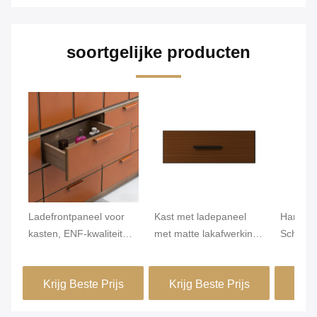
soortgelijke producten
Ladefrontpaneel voor
Kast met ladepaneel
Hardwar
kasten, ENF-kwaliteit
met matte lakafwerking,
Schuifp
MDF/Spaanplaat, PVC-
dikte 18 mm, ontworpen
Vochtbe
leer omwikkeld &
voor langdurige en
Duurzam
Krijg Beste Prijs
Krijg Beste Prijs
Krij
randafwerking,
stijlvolle integratie in
Ideaal v
Aangepaste maten voor
moderne
commerc