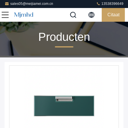
sales05@meijiamei.com.cn
13538396649
Citaat
Producten