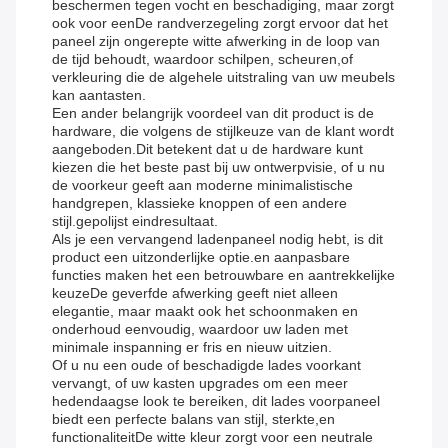
beschermen tegen vocht en beschadiging, maar zorgt
ook voor eenDe randverzegeling zorgt ervoor dat het
paneel zijn ongerepte witte afwerking in de loop van
de tijd behoudt, waardoor schilpen, scheuren,of
verkleuring die de algehele uitstraling van uw meubels
kan aantasten.
Een ander belangrijk voordeel van dit product is de
hardware, die volgens de stijlkeuze van de klant wordt
aangeboden.Dit betekent dat u de hardware kunt
kiezen die het beste past bij uw ontwerpvisie, of u nu
de voorkeur geeft aan moderne minimalistische
handgrepen, klassieke knoppen of een andere
stijl.gepolijst eindresultaat.
Als je een vervangend ladenpaneel nodig hebt, is dit
product een uitzonderlijke optie.en aanpasbare
functies maken het een betrouwbare en aantrekkelijke
keuzeDe geverfde afwerking geeft niet alleen
elegantie, maar maakt ook het schoonmaken en
onderhoud eenvoudig, waardoor uw laden met
minimale inspanning er fris en nieuw uitzien.
Of u nu een oude of beschadigde lades voorkant
vervangt, of uw kasten upgrades om een meer
hedendaagse look te bereiken, dit lades voorpaneel
biedt een perfecte balans van stijl, sterkte,en
functionaliteitDe witte kleur zorgt voor een neutrale