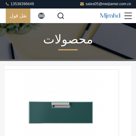
13538396649
sales05@meijiamei.com.cn
نقل قول
محصولات