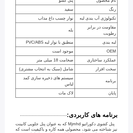
نام محصول
پنل کشو
رنگ
سفید
تکنولوژی آب بندی لبه
نوار چسب داغ مذاب
مقاومت در برابر
بله
رطوبت
لبه بندی
منطبق با نوار لبه PVC/ABS
OEM
موجود است
عملکرد ساختاری
ضخامت 18 میلی متر
سخت افزار
شامل (سبک به انتخاب مشتری)
سیستم های ذخیره سازی کمد
برنامه
لباس
پایان
لاک مات
برنامه های کاربردی:
پنل کشوی دکوراتیو Mjmhd که به عنوان پنل جلویی کابینت
نیز شناخته می شود، محصولی همه کاره و باکیفیت است که