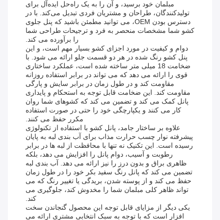
مبلمان خود برسید، و آن را به یک راه‌حل ایده‌آل برای
تولیدکنندگان، طراحان و مشتریان فردی تبدیل می‌کند. با در
دسترس بودن OEM، می توانید مطمئن باشید که پنل جلوی
کشو شما مشخصات منحصر به فرد و ترجیحات طراحی شما
را برآورده می کند.
دوام و کیفیت در مورد اجزای کشو بسیار مهم است، و این
پنل کشو رنگ شده در هر دو قسمت جلو ارائه می شود. با
ضخامت 18 میلی متر ساخته شده است، عملکرد ساختاری
قوی را ارائه می دهد که می تواند در برابر استفاده روزانه
مقاومت کند و در طول زمان در برابر سایش و پارگی
مقاومت کند. این ضخامت قابل توجه به استحکام و پایداری
پانل کمک می کند و تضمین می کند که کشوهای شما روان
کار می کنند و یکپارچگی خود را حتی در صورت استفاده
مکرر حفظ می کنند.
علاوه بر ساختار جامد، پانل کشو با استفاده از تکنولوژی
پیشرفته نوار چسب حرارت مذاب برای آب بندی لبه به پایان
رسیده است. این تکنیک نه تنها با محافظت از لبه ها در برابر
رطوبت و آسیب، دوام پانل را افزایش می دهد، بلکه
ظاهری براق و بدون درز را نیز ارائه می دهد. آب بندی لبه
تضمین می کند که پانل رنگ سفید بکر خود را در طول زمان
حفظ می کند و از پوسته شدن، بریدگی یا تغییر رنگ که می
تواند ظاهر کلی مبلمان شما را مخدوش کند، جلوگیری می
کند.
یکی دیگر از مزایای قابل توجه این محصول گنجاندن سخت
افزار است که با توجه به سبک انتخابی مشتری ارائه می