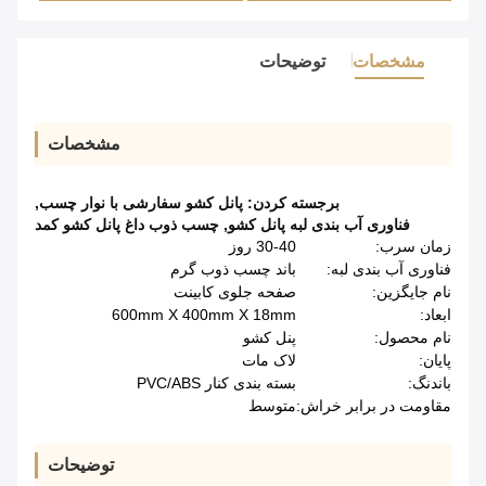
مشخصات
توضیحات
مشخصات
برجسته کردن:
پانل کشو سفارشی با نوار چسب
,
فناوری آب بندی لبه پانل کشو
,
چسب ذوب داغ پانل کشو کمد
زمان سرب:
30-40 روز
فناوری آب بندی لبه:
باند چسب ذوب گرم
نام جایگزین:
صفحه جلوی کابینت
ابعاد:
600mm X 400mm X 18mm
نام محصول:
پنل کشو
پایان:
لاک مات
باندنگ:
بسته بندی کنار PVC/ABS
مقاومت در برابر خراش:
متوسط
توضیحات