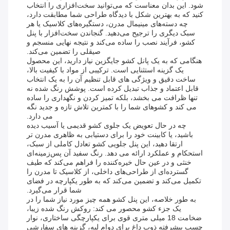
شود. این بدان معناست که می‌توانید سخت‌افزاری را انتخاب
کنید که به بهترین شکل با دیدگاه طراحی شما مطابقت دارد،
چه دسته‌های مینیمال مدرن، دستگیره‌های کلاسیک یا هر
سبک دیگری را ترجیح می‌دهید. گنجاندن سخت‌افزار با پنل
کشو، فرآیند نصب را ساده می‌کند و نتیجه نهایی منسجم و
صیقلی را تضمین می‌کند.
هنگامی که به یک پانل کشو جایگزین نیاز دارید، این محصول
یک گزینه استثنایی است. ترکیبی از مواد با کیفیت بالا،
ساخت دقیق و ویژگی های قابل تنظیم آن را به یک انتخاب
قابل اعتماد و جذاب تبدیل کرده است. پوشش رنگ شده نه
تنها ظرافت می بخشد، بلکه تمیز کردن و نگهداری را ساده
می کند و کشوهای شما را با کمترین تلاش تازه و جدید نگه
می دارد.
چه در حال تعویض یک جلوی کشو قدیمی یا آسیب دیده
باشید، یا کابینت خود را برای دستیابی به ظاهری مدرن تر
ارتقا دهید، این پنل جلویی کشو تعادل کاملی از سبک،
استحکام و عملکرد ارائه می دهد. رنگ سفید آن پس‌زمینه‌ای
خنثی و در عین حال خیره‌کننده را فراهم می‌کند که طیف
گسترده‌ای از طراحی‌های داخلی، از کلاسیک تا مدرن را
تکمیل می‌کند و تضمین می‌کند که به طور یکپارچه در فضای
شما قرار می‌گیرد.
به طور خلاصه، این پنل کشو همه چیز مورد نیاز شما را در
یک جزء کشو محصور می کند: روکش رنگ شده زیبا،
ضخامت 18 میلی متری قوی برای یکپارچگی ساختاری، نوار
چسب پیشرفته ذوب داغ برای دوام لبه، گزینه های سفارشی