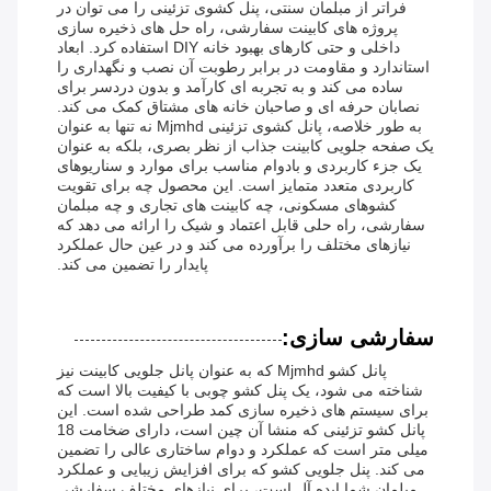
فراتر از مبلمان سنتی، پنل کشوی تزئینی را می توان در
پروژه های کابینت سفارشی، راه حل های ذخیره سازی
داخلی و حتی کارهای بهبود خانه DIY استفاده کرد. ابعاد
استاندارد و مقاومت در برابر رطوبت آن نصب و نگهداری را
ساده می کند و به تجربه ای کارآمد و بدون دردسر برای
نصابان حرفه ای و صاحبان خانه های مشتاق کمک می کند.
به طور خلاصه، پانل کشوی تزئینی Mjmhd نه تنها به عنوان
یک صفحه جلویی کابینت جذاب از نظر بصری، بلکه به عنوان
یک جزء کاربردی و بادوام مناسب برای موارد و سناریوهای
کاربردی متعدد متمایز است. این محصول چه برای تقویت
کشوهای مسکونی، چه کابینت های تجاری و چه مبلمان
سفارشی، راه حلی قابل اعتماد و شیک را ارائه می دهد که
نیازهای مختلف را برآورده می کند و در عین حال عملکرد
پایدار را تضمین می کند.
سفارشی سازی:
پانل کشو Mjmhd که به عنوان پانل جلویی کابینت نیز
شناخته می شود، یک پنل کشو چوبی با کیفیت بالا است که
برای سیستم های ذخیره سازی کمد طراحی شده است. این
پانل کشو تزئینی که منشا آن چین است، دارای ضخامت 18
میلی متر است که عملکرد و دوام ساختاری عالی را تضمین
می کند. پنل جلویی کشو که برای افزایش زیبایی و عملکرد
مبلمان شما ایده آل است، برای نیازهای مختلف سفارشی