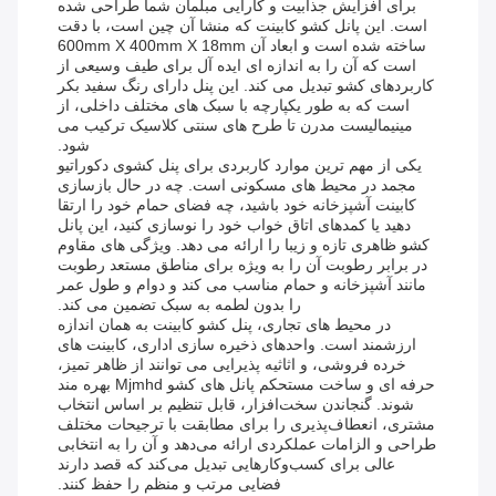
برای افزایش جذابیت و کارایی مبلمان شما طراحی شده
است. این پانل کشو کابینت که منشا آن چین است، با دقت
ساخته شده است و ابعاد آن 600mm X 400mm X 18mm
است که آن را به اندازه ای ایده آل برای طیف وسیعی از
کاربردهای کشو تبدیل می کند. این پنل دارای رنگ سفید بکر
است که به طور یکپارچه با سبک های مختلف داخلی، از
مینیمالیست مدرن تا طرح های سنتی کلاسیک ترکیب می
شود.
یکی از مهم ترین موارد کاربردی برای پنل کشوی دکوراتیو
مجمد در محیط های مسکونی است. چه در حال بازسازی
کابینت آشپزخانه خود باشید، چه فضای حمام خود را ارتقا
دهید یا کمدهای اتاق خواب خود را نوسازی کنید، این پانل
کشو ظاهری تازه و زیبا را ارائه می دهد. ویژگی های مقاوم
در برابر رطوبت آن را به ویژه برای مناطق مستعد رطوبت
مانند آشپزخانه و حمام مناسب می کند و دوام و طول عمر
را بدون لطمه به سبک تضمین می کند.
در محیط های تجاری، پنل کشو کابینت به همان اندازه
ارزشمند است. واحدهای ذخیره سازی اداری، کابینت های
خرده فروشی، و اثاثیه پذیرایی می توانند از ظاهر تمیز،
حرفه ای و ساخت مستحکم پانل های کشو Mjmhd بهره مند
شوند. گنجاندن سخت‌افزار، قابل تنظیم بر اساس انتخاب
مشتری، انعطاف‌پذیری را برای مطابقت با ترجیحات مختلف
طراحی و الزامات عملکردی ارائه می‌دهد و آن را به انتخابی
عالی برای کسب‌وکارهایی تبدیل می‌کند که قصد دارند
فضایی مرتب و منظم را حفظ کنند.