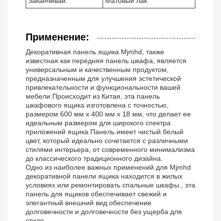
Заканчивай.
Матовый лак
Применение:
Декоративная панель ящика Mjmhd, также
известная как передняя панель шкафа, является
универсальным и качественным продуктом,
предназначенным для улучшения эстетической
привлекательности и функциональности вашей
мебели.Происходит из Китая, эта панель
шкафового ящика изготовлена с точностью,
размером 600 мм х 400 мм х 18 мм, что делает ее
идеальным размером для широкого спектра
приложений ящика.Панель имеет чистый белый
цвет, который идеально сочетается с различными
стилями интерьера, от современного минимализма
до классического традиционного дизайна.
Одно из наиболее важных применений для Mjmhd
декоративной панели ящика находится в жилых
условиях.или ремонтировать спальные шкафы., эта
панель для ящиков обеспечивает свежий и
элегантный внешний вид.обеспечение
долговечности и долговечности без ущерба для
стиля.