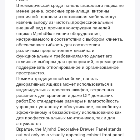
В коммерческой среде панель шкафового ящика не
менее ценна. офисные хранилища, витрины
розничной торговли и гостиничная мебель могут
извлечь выгоду из чистоты,профессиональный
внешний вид и прочная конструкция панелей
ящиков MjmhdВключение оборудования,
настраиваемого в соответствии с выбором клиента,
обеспечивает гибкость для соответствия
различным предпочтениям дизайна и
функциональным требованиям.что делает его
отличным выбором для предприятий, стремящихся
поддерживать отполированное и организованное
пространство..
Помимо традиционной мебели, панель
декоративных ящиков может использоваться в
индивидуальных проектах шкафов, встроенных
решениях для хранения и даже DIY домашних
работ.Его стандартные размеры и влагостойкость
упрощают установку и обслуживание, способствуя
эффективному и беззаботному использованию как
для профессиональных монтажников, так и для
энтузиастов.
Вкратце, the Mjmhd Decorative Drawer Panel stands
out not only as a visually appealing cabinet front panel