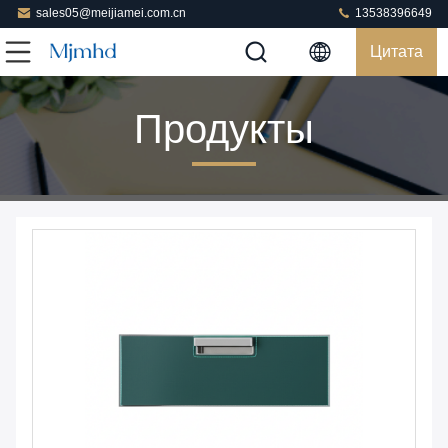
sales05@meijiamei.com.cn
13538396649
Цитата
Продукты