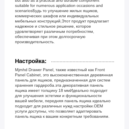
but also as a practical and durable component
suitable for numerous application occasions and
scenariosБудь то улучшение жилых ящиков,
коммерческих шкафов или индивидуальных
мебельных конструкций,Этот продукт предлагает
надежное и стильное решение, которое
удовлетворяет различным потребностям,
обеспечивая при этом долгосрочную
производительность.
Настройка:
Mjmhd Drawer Panel, также известный как Front
Panel Cabinet, это высококачественная деревянная
панель для ящиков, предназначенная для систем
хранения гардероба.эта декоративная панель
ящика имеет толщину 18 ммИдеально подходит
для улучшения эстетики и функциональности
вашей мебели, передняя панель ящика идеально
подходит для различных нужд настройки.OEM
услуги доступны, что позволяет адаптировать
панель ящика к вашим конкретным требованиям.