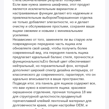
стиль.окончательный результат полировки.
Если вам нужна замена шкафчика, этот продукт
является исключительным вариантом.и
настраиваемые функции делают его надежным и
привлекательным выборомПокрашенная отделка
не только добавляет элегантности, но и делает
очистку и обслуживание простыми, сохраняя ваши
ящики свежими и новыми с минимальными
усилиями.
Независимо от того, заменяете ли вы старую или
поврежденную переднюю часть ящика или
обновляете свой шкаф, чтобы получить более
современный вид, эта передняя панель ящика
предлагает идеальный баланс стиля, прочности,и
функциональностьЕго белый цвет обеспечивает
нейтральный, но поразительный фон, который
дополняет широкий спектр дизайна интерьера, от
классического до современного, гарантируя, что он
идеально вписывается в ваше пространство.
Подводя итог, эта панель для ящиков содержит все,
что вам нужно в компоненте ящика: красивое
окрашенное отделение, прочная толщина 18 мм
для структурной целостности,продвинутый
горячеплавкий клейкий ленточный материал для
долговечности краев, опции настройки OEM, и