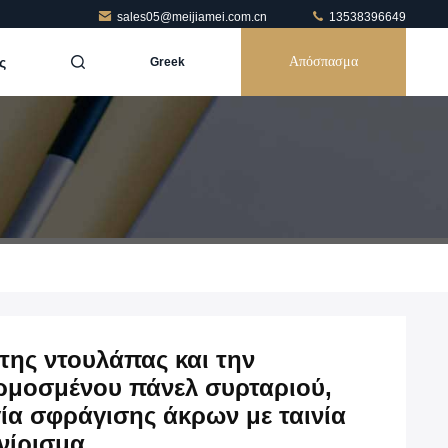
sales05@meijiamei.com.cn
13538396649
ς
Απόσπασμα
Greek
 της ντουλάπας και την
μοσμένου πάνελ συρταριού,
α σφράγισης άκρων με ταινία
ινίρισμα