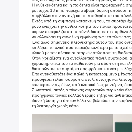
Η ανθεκτικότητα και η ποιότητα είναι πρωταρχικής σ
με πάχος 18 mm, παρέχει στιβαρή δομική απόδοση που
συμβάλλει στην αντοχή και τη σταθερότητα του πάνελ,
Εκτός από τη συμπαγή κατασκευή του, το συρτάρι έχει
μόνο ενισχύει την ανθεκτικότητα του πάνελ προστατε
άκρων διασφαλίζει ότι το πάνελ διατηρεί το παρθένο
να αλλοιώσει τη συνολική εμφάνιση των επίπλων σας.
Ένα άλλο σημαντικό πλεονέκτημα αυτού του προϊόντος
επιλέξετε το υλικό που ταιριάζει καλύτερα με το σχε
υλικού με τον πίνακα συρταριών απλοποιεί τη διαδικα
Όταν χρειάζεστε ένα ανταλλακτικό πάνελ συρταριού, 
χαρακτηριστικά του το καθιστούν μια αξιόπιστη και ε
διατηρώντας τα συρτάρια σας φρέσκα και νέα με ελάχ
Είτε αντικαθιστάτε ένα παλιό ή κατεστραμμένο μέτωπο
προσφέρει τέλεια ισορροπία στυλ, αντοχής και λειτο
εσωτερικών σχεδίων, από κλασικά έως μοντέρνα, διασ
Συνοπτικά, αυτός ο πίνακας συρταριών περικλείει όλ
προηγμένες ταινίες κόλλας θερμής τήξης για ανθεκτι
ιδανική λύση για όποιον θέλει να βελτιώσει την εμφ
τη λειτουργία χωρίς κόπο.