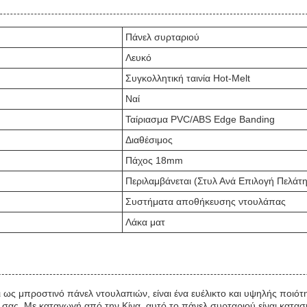
Πάνελ συρταριού
Λευκό
Συγκολλητική ταινία Hot-Melt
Ναί
Ταίριασμα PVC/ABS Edge Banding
Διαθέσιμος
Πάχος 18mm
Περιλαμβάνεται (Στυλ Ανά Επιλογή Πελάτη
Συστήματα αποθήκευσης ντουλάπας
Λάκα ματ
ς μπροστινό πάνελ ντουλαπιών, είναι ένα ευέλικτο και υψηλής ποιότητα
ων σας. Με καταγωγή από την Κίνα, αυτό το πάνελ συρταριού είναι κατ