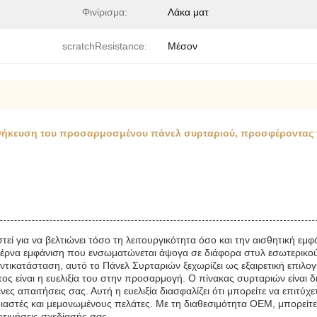
Φινίρισμα:
Λάκα ματ
scratchResistance:
Μέσον
ποθήκευση του προσαρμοσμένου πάνελ συρταριού, προσφέροντας τ
στεί για να βελτιώνει τόσο τη λειτουργικότητα όσο και την αισθητική ε
έρνα εμφάνιση που ενσωματώνεται άψογα σε διάφορα στυλ εσωτερικού χ
ντικατάσταση, αυτό το Πάνελ Συρταριών ξεχωρίζει ως εξαιρετική επιλογή
ος είναι η ευελιξία του στην προσαρμογή. Ο πίνακας συρταριών είναι 
 απαιτήσεις σας. Αυτή η ευελιξία διασφαλίζει ότι μπορείτε να επιτύχετ
διαστές και μεμονωμένους πελάτες. Με τη διαθεσιμότητα OEM, μπορείτε 
οτιμήσεις σχεδίασής σας.