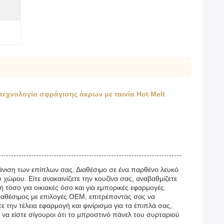
εχνολογία σφράγισης άκρων με ταινία Hot Melt
μφάνιση των επίπλων σας. Διαθέσιμο σε ένα παρθένο λευκό
ώρου. Είτε ανακαινίζετε την κουζίνα σας, αναβαθμίζετε
 τόσο για οικιακές όσο και για εμπορικές εφαρμογές.
διαθέσιμος με επιλογές OEM, επιτρέποντάς σας να
ε την τέλεια εφαρμογή και φινίρισμα για τα έπιπλά σας,
να είστε σίγουροι ότι το μπροστινό πάνελ του συρταριού