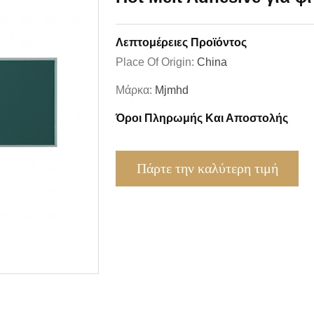
Λεπτομέρειες Προϊόντος
Place Of Origin:
China
Μάρκα:
Mjmhd
Όροι Πληρωμής Και Αποστολής
Πάρτε την καλύτερη τιμή