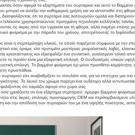
ημασίας όσον αφορά τα εξαρτήματα του συρταριού και αυτό το Βαμμένο
 μπορεί να αντέξει την καθημερινή χρήση και να αντισταθεί στη φθορ
 διασφαλίζοντας ότι τα συρτάρια σας λειτουργούν ομαλά και διατηρούν
 τελειώσει χρησιμοποιώντας προηγμένη τεχνολογία κολλητικής ταινίας 
ύοντας τις άκρες από την υγρασία και τη φθορά, αλλά παρέχει επίσης
 λευκό φινίρισμα με την πάροδο του χρόνου, αποτρέποντας το ξεφλούδ
 είναι η συμπερίληψη υλικού, το οποίο παρέχεται σύμφωνα με την επιλ
διαστικό σας όραμα, είτε προτιμάτε μοντέρνες μινιμαλιστικές λαβές, κλ
σία εγκατάστασης και εξασφαλίζει ένα συνεκτικό, γυαλισμένο τελικό απ
αυτό το προϊόν είναι μια εξαιρετική επιλογή. Ο συνδυασμός υλικών υψ
λκυστική επιλογή. Το βαμμένο φινίρισμα όχι μόνο προσθέτει κομψότητα,
ιστη προσπάθεια.
 συρταριού είτε αναβαθμίζετε το ντουλάπι σας για να επιτύχετε μια π
υργικότητας. Το λευκό του χρώμα παρέχει ένα ουδέτερο αλλά εντυπωσι
φαλίζοντας ότι ταιριάζει άψογα στο χώρο σας.
α όσα χρειάζεστε σε ένα εξάρτημα συρταριού: όμορφο βαμμένο φινίρισμ
κότητα στις άκρες, επιλογές προσαρμογής OEM και περιλαμβανόμενο υλ
άνιση και την απόδοση των συρταριών του με ένα υψηλής ποιότητας, αν