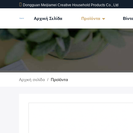
Dongguan Meijiamei Creative Household Products Co., Ltd
Αρχική Σελίδα
Προϊόντα
Βίντ
Αρχική σελίδα
/
Προϊόντα