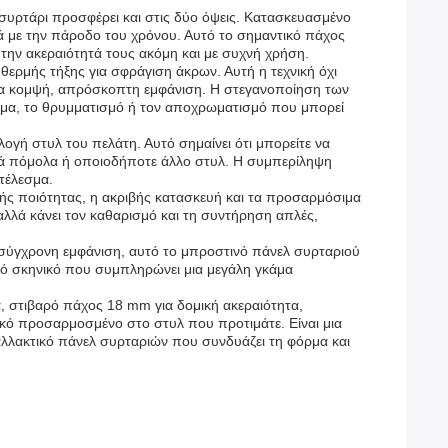
 συρτάρι προσφέρει και στις δύο όψεις. Κατασκευασμένο
ά με την πάροδο του χρόνου. Αυτό το σημαντικό πάχος
 την ακεραιότητά τους ακόμη και με συχνή χρήση.
θερμής τήξης για σφράγιση άκρων. Αυτή η τεχνική όχι
 μια κομψή, απρόσκοπτη εμφάνιση. Η στεγανοποίηση των
ισμα, το θρυμματισμό ή τον αποχρωματισμό που μπορεί
ογή στυλ του πελάτη. Αυτό σημαίνει ότι μπορείτε να
ασικά πόμολα ή οποιοδήποτε άλλο στυλ. Η συμπερίληψη
οτέλεσμα.
ηλής ποιότητας, η ακριβής κατασκευή και τα προσαρμόσιμα
 αλλά κάνει τον καθαρισμό και τη συντήρηση απλές,
ιο σύγχρονη εμφάνιση, αυτό το μπροστινό πάνελ συρταριού
ακό σκηνικό που συμπληρώνει μια μεγάλη γκάμα
α, στιβαρό πάχος 18 mm για δομική ακεραιότητα,
ικό προσαρμοσμένο στο στυλ που προτιμάτε. Είναι μια
ταλλακτικό πάνελ συρταριών που συνδυάζει τη φόρμα και