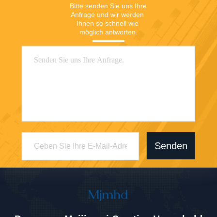
Bitte senden Sie uns Ihre 
Anfrage und wir werden 
Ihnen so schnell wie 
möglich antworten.
Senden