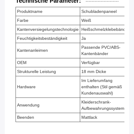
Technische Parameter:
Produktname
Schubladenpaneel
Farbe
Weiß
Kantenversiegelungstechnologie
Heißschmelzklebebänder
Feuchtigkeitsbeständigkeit
Ja
Passende PVC/ABS-
Kantenanleimen
Kantenbänder
OEM
Verfügbar
Strukturelle Leistung
18 mm Dicke
Im Lieferumfang
Hardware
enthalten (Stil gemäß
Kundenauswahl)
Kleiderschrank-
Anwendung
Aufbewahrungssysteme
Beenden
Mattlack