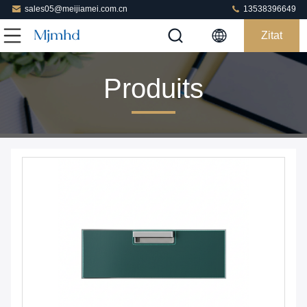
sales05@meijiamei.com.cn
13538396649
Zitat
Produits