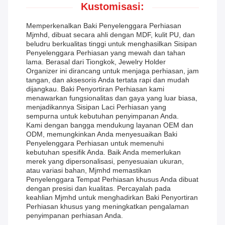
Kustomisasi:
Memperkenalkan Baki Penyelenggara Perhiasan
Mjmhd, dibuat secara ahli dengan MDF, kulit PU, dan
beludru berkualitas tinggi untuk menghasilkan Sisipan
Penyelenggara Perhiasan yang mewah dan tahan
lama. Berasal dari Tiongkok, Jewelry Holder
Organizer ini dirancang untuk menjaga perhiasan, jam
tangan, dan aksesoris Anda tertata rapi dan mudah
dijangkau. Baki Penyortiran Perhiasan kami
menawarkan fungsionalitas dan gaya yang luar biasa,
menjadikannya Sisipan Laci Perhiasan yang
sempurna untuk kebutuhan penyimpanan Anda.
Kami dengan bangga mendukung layanan OEM dan
ODM, memungkinkan Anda menyesuaikan Baki
Penyelenggara Perhiasan untuk memenuhi
kebutuhan spesifik Anda. Baik Anda memerlukan
merek yang dipersonalisasi, penyesuaian ukuran,
atau variasi bahan, Mjmhd memastikan
Penyelenggara Tempat Perhiasan khusus Anda dibuat
dengan presisi dan kualitas. Percayalah pada
keahlian Mjmhd untuk menghadirkan Baki Penyortiran
Perhiasan khusus yang meningkatkan pengalaman
penyimpanan perhiasan Anda.