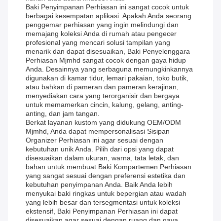
Baki Penyimpanan Perhiasan ini sangat cocok untuk
berbagai kesempatan aplikasi. Apakah Anda seorang
penggemar perhiasan yang ingin melindungi dan
memajang koleksi Anda di rumah atau pengecer
profesional yang mencari solusi tampilan yang
menarik dan dapat disesuaikan, Baki Penyelenggara
Perhiasan Mjmhd sangat cocok dengan gaya hidup
Anda. Desainnya yang serbaguna memungkinkannya
digunakan di kamar tidur, lemari pakaian, toko butik,
atau bahkan di pameran dan pameran kerajinan,
menyediakan cara yang terorganisir dan bergaya
untuk memamerkan cincin, kalung, gelang, anting-
anting, dan jam tangan.
Berkat layanan kustom yang didukung OEM/ODM
Mjmhd, Anda dapat mempersonalisasi Sisipan
Organizer Perhiasan ini agar sesuai dengan
kebutuhan unik Anda. Pilih dari opsi yang dapat
disesuaikan dalam ukuran, warna, tata letak, dan
bahan untuk membuat Baki Kompartemen Perhiasan
yang sangat sesuai dengan preferensi estetika dan
kebutuhan penyimpanan Anda. Baik Anda lebih
menyukai baki ringkas untuk bepergian atau wadah
yang lebih besar dan tersegmentasi untuk koleksi
ekstensif, Baki Penyimpanan Perhiasan ini dapat
disesuaikan agar sesuai dengan ruang dan gaya