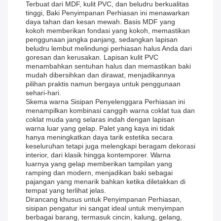
Terbuat dari MDF, kulit PVC, dan beludru berkualitas
tinggi, Baki Penyimpanan Perhiasan ini menawarkan
daya tahan dan kesan mewah. Basis MDF yang
kokoh memberikan fondasi yang kokoh, memastikan
penggunaan jangka panjang, sedangkan lapisan
beludru lembut melindungi perhiasan halus Anda dari
goresan dan kerusakan. Lapisan kulit PVC
menambahkan sentuhan halus dan memastikan baki
mudah dibersihkan dan dirawat, menjadikannya
pilihan praktis namun bergaya untuk penggunaan
sehari-hari.
Skema warna Sisipan Penyelenggara Perhiasan ini
menampilkan kombinasi canggih warna coklat tua dan
coklat muda yang selaras indah dengan lapisan
warna luar yang gelap. Palet yang kaya ini tidak
hanya meningkatkan daya tarik estetika secara
keseluruhan tetapi juga melengkapi beragam dekorasi
interior, dari klasik hingga kontemporer. Warna
luarnya yang gelap memberikan tampilan yang
ramping dan modern, menjadikan baki sebagai
pajangan yang menarik bahkan ketika diletakkan di
tempat yang terlihat jelas.
Dirancang khusus untuk Penyimpanan Perhiasan,
sisipan pengatur ini sangat ideal untuk menyimpan
berbagai barang, termasuk cincin, kalung, gelang,