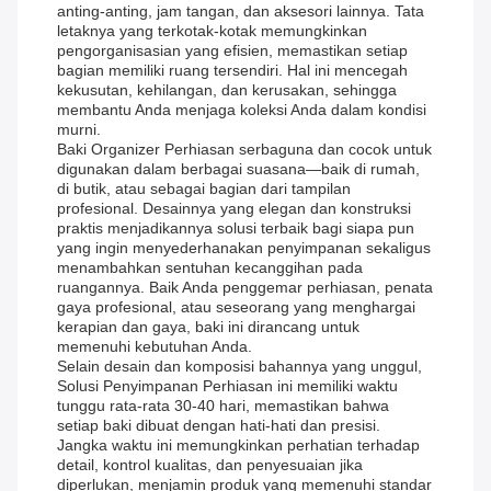
anting-anting, jam tangan, dan aksesori lainnya. Tata
letaknya yang terkotak-kotak memungkinkan
pengorganisasian yang efisien, memastikan setiap
bagian memiliki ruang tersendiri. Hal ini mencegah
kekusutan, kehilangan, dan kerusakan, sehingga
membantu Anda menjaga koleksi Anda dalam kondisi
murni.
Baki Organizer Perhiasan serbaguna dan cocok untuk
digunakan dalam berbagai suasana—baik di rumah,
di butik, atau sebagai bagian dari tampilan
profesional. Desainnya yang elegan dan konstruksi
praktis menjadikannya solusi terbaik bagi siapa pun
yang ingin menyederhanakan penyimpanan sekaligus
menambahkan sentuhan kecanggihan pada
ruangannya. Baik Anda penggemar perhiasan, penata
gaya profesional, atau seseorang yang menghargai
kerapian dan gaya, baki ini dirancang untuk
memenuhi kebutuhan Anda.
Selain desain dan komposisi bahannya yang unggul,
Solusi Penyimpanan Perhiasan ini memiliki waktu
tunggu rata-rata 30-40 hari, memastikan bahwa
setiap baki dibuat dengan hati-hati dan presisi.
Jangka waktu ini memungkinkan perhatian terhadap
detail, kontrol kualitas, dan penyesuaian jika
diperlukan, menjamin produk yang memenuhi standar