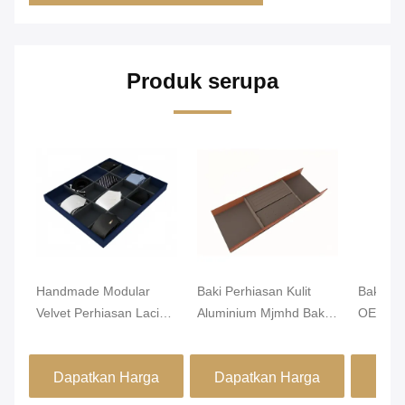
Produk serupa
Handmade Modular
Baki Perhiasan Kulit
Baki Pe
Velvet Perhiasan Laci
Aluminium Mjmhd Baki
OEM Alu
Organiser Lemari Laci
Perhiasan yang Dapat
PVC 46
Masuk
Ditumpuk Untuk Laci
Dapatkan Harga
Dapatkan Harga
Dap
Buatan Tangan