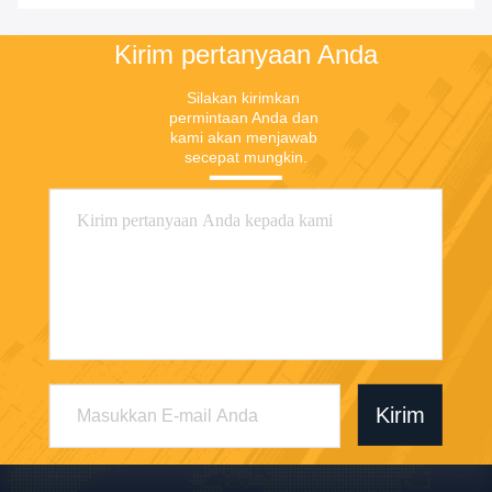
Terbaik
Terbaik
Kirim pertanyaan Anda
Silakan kirimkan 
permintaan Anda dan 
kami akan menjawab 
secepat mungkin.
Kirim