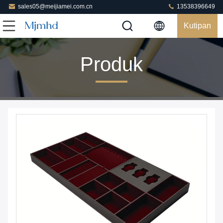
sales05@meijiamei.com.cn
13538396649
Kutipan
Produk