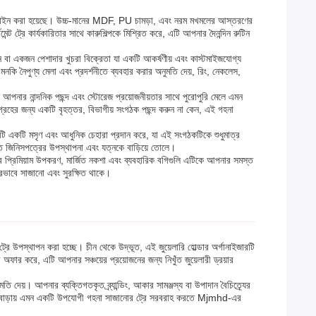
য ডিজাইন করা হয়েছে। উচ্চ-মানের MDF, PU চামড়া, এবং নরম মখমলের আস্তরণের
্ট ট্রে কার্যকারিতার সাথে কারুশিল্পকে মিশ্রিত করে, এটি আপনার দৈনন্দিন রুটিন
েন বা একজন পেশাদার খুচরা বিক্রেতা যা একটি আকর্ষণীয় এবং কাস্টমাইজযোগ্য
নকি নৈপুণ্য মেলা এবং প্রদর্শনীতে ব্যবহার করার অনুমতি দেয়, রিং, নেকলেস,
ার নান্দনিক পছন্দ এবং স্টোরেজ প্রয়োজনীয়তার সাথে পুরোপুরি মেলে এমন
ংগ্রহের জন্য একটি বৃহত্তর, বিভাগীয় সংগঠক পছন্দ করুন না কেন, এই গহনা
ক অংশটি একটি মসৃণ এবং আধুনিক চেহারা প্রদান করে, যা এই সংগঠকটিকে শুধুমাত্র
লিত জিনিসপত্রের উপস্থাপনা এবং যত্নকে বাড়িয়ে তোলে।
র প্রিমিয়াম উপকরণ, মার্জিত নকশা এবং ব্যবহারিক বগিগুলি এটিকে আপনার সমস্ত
ন্দরভাবে সাজানো এবং সুরক্ষিত থাকে।
রে উপস্থাপন করা হচ্ছে। চীন থেকে উদ্ভূত, এই জুয়েলারি হোল্ডার অর্গানাইজারটি
অফার করে, এটি আপনার সঞ্চয়ের প্রয়োজনের জন্য নিখুঁত জুয়েলারী ড্রয়ার
দেয়। আপনার ব্যক্তিগতকৃত ব্র্যান্ডিং, আকার সামঞ্জস্য বা উপাদান বৈচিত্র্যের
্ঞতা বাড়ায় এমন একটি উপযোগী গহনা সাজানোর ট্রে সরবরাহ করতে Mjmhd-এর