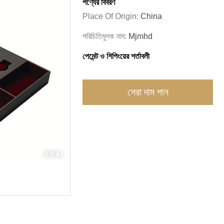
পণ্যের বিবরণ
Place Of Origin:
China
পরিচিতিমুলক নাম:
Mjmhd
পেমেন্ট ও শিপিংয়ের শর্তাবলী
সেরা দাম পান