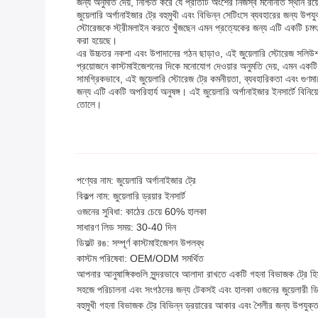
জন্য অনুমতি দেয়, নিশ্চিত করে যে প্রতিটি অংশের নিজস্ব মনোনীত স্থান 
জুয়েলারি অর্গানাইজার ট্রে বহুমুখী এবং বিভিন্ন সেটিংসে ব্যবহারের জন্য উ
স্টোরেজকে স্ট্রীমলাইন করতে খুঁজছেন এমন প্রত্যেকের জন্য এটি একটি চমৎ
করা হয়েছে।
এর উচ্চতর নকশা এবং উপাদানের গঠন ছাড়াও, এই জুয়েলারি স্টোরেজ সলিউশনটি
প্রয়োজনে কাস্টমাইজেশনের দিকে মনোযোগ দেওয়ার অনুমতি দেয়, এমন একটি পণ্য
সামগ্রিকভাবে, এই জুয়েলারি স্টোরেজ ট্রে কমনীয়তা, ব্যবহারিকতা এবং গুণ
জন্য এটি একটি অপরিহার্য অনুষঙ্গ। এই জুয়েলারি অর্গানাইজার ইনসার্টে বি
তোলে।
পণ্যের নাম: জুয়েলারি অর্গানাইজার ট্রে
বিকল্প নাম: জুয়েলারি ড্রয়ার ইনসার্ট
ওজনের সুবিধা: কাঠের চেয়ে 60% হালকা
সাধারণ লিড সময়: 30-40 দিন
ডিফল্ট রঙ: সম্পূর্ণ কাস্টমাইজেশন উপলব্ধ
কাস্টম পরিষেবা: OEM/ODM সমর্থিত
আপনার আনুষাঙ্গিকগুলি সুন্দরভাবে আলাদা রাখতে একটি গহনা বিভাজক ট্রে হি
সহজে পরিচালনা এবং সংগঠনের জন্য টেকসই এবং হালকা ওজনের জুয়েলারী ডি
বহুমুখী গহনা বিভাজক ট্রে বিভিন্ন ড্রয়ারের আকার এবং শৈলীর জন্য উপযুক্