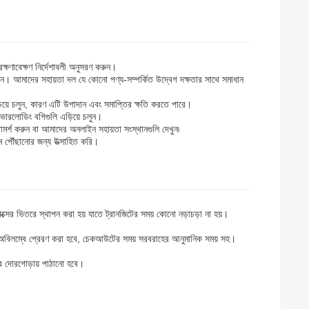
রক্ষণাবেক্ষণ নির্দেশাবলী অনুসরণ করুন।
ুন। আমাদের সহায়তা দল যে কোনো পণ্য-সম্পর্কিত উদ্বেগ দক্ষতার সাথে সমাধান
ড়িয়ে চলুন, কারণ এটি উপাদান এবং সমাপ্তির ক্ষতি করতে পারে।
ভারলোডিং বগিগুলি এড়িয়ে চলুন।
পরামর্শ করুন বা আমাদের অনলাইন সহায়তা সংস্থানগুলি দেখুন৷
মে পৌঁছানোর জন্য উত্সাহিত করি।
বাক্সের ভিতরে স্থাপন করা হয় যাতে ট্রানজিটের সময় কোনো নড়াচড়া না হয়।
র পরে অবিলম্বে প্রেরণ করা হবে, চেকআউটের সময় সরবরাহের আনুমানিক সময় সহ।
ার দোরগোড়ায় পাঠানো হবে।