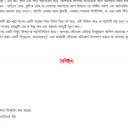
রয়েছে। এটি জট, ক্ষতি এবং ক্ষতি প্রতিরোধ করে, আপনাকে আপনার সংগ্রহকে আদি অবস্থায় বজায় র
পযুক্ত - বাড়িতে হোক, বুটিকে হোক বা পেশাদার প্রদর্শনের অংশ হিসাবে৷ এর মার্জিত নকশা এবং ব্যবহার
কার সমাধান করে তোলে। আপনি একজন গয়না উত্সাহী, একজন পেশাদার স্টাইলিস্ট, বা এমন কেউ যিনি প
 30-40 দিনের একটি সাধারণ লিড টাইম নিয়ে গর্ব করে, এটি নিশ্চিত করে যে প্রতিটি ট্রে যত্ন এবং ন
ের গ্যারান্টি দেয় যা উচ্চ মান এবং গ্রাহক সন্তুষ্টি পূরণ করে।
মানের একটি নিখুঁত মিশ্রণের প্রতিনিধিত্ব করে। আপনার স্টোরেজ এরিয়ার ভিজ্যুয়াল আপিল বাড়ানোর স
নিয়োগ করুন একটি বিশৃঙ্খল, আড়ম্বরপূর্ণ, এবং কার্যকরী স্টোরেজ অভিজ্ঞতা উপভোগ করতে যা আপনার ম
বৈশিষ্ট্য:
সাবে ডিজাইন করা হয়েছে
ভাইডার ট্রে
ত