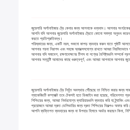
জুয়েলারি অর্গানাইজার ট্রে কেনার জন্য আপনাকে ধন্যবাদ। আপনার সংগঠকের দীর্
আপনি যদি আপনার জুয়েলারি অর্গানাইজার ট্রেতে কোনো সমস্যা অনুভব করেন, 
করতে প্রতিশ্রুতিবদ্ধ।
পরিষ্কারের জন্য, একটি নরম, শুকনো কাপড় ব্যবহার করুন যাতে পৃষ্ঠটি আলতো 
আপনার গয়না নিরাপদ এবং সহজে অ্যাক্সেসযোগ্য রাখতে আমরা নিয়মিতভাবে আ
আপনার যদি সমাবেশ, রক্ষণাবেক্ষণের টিপস বা পণ্যের বৈশিষ্ট্যগুলি সম্পর্কে প
আপনার সন্তুষ্টি আমাদের কাছে গুরুত্বপূর্ণ, এবং আমরা আপনাকে আপনার জুয়েল
জুয়েলারি অর্গানাইজার ট্রে নিখুঁত অবস্থায় পৌঁছেছে তা নিশ্চিত করার জন্য 
প্যাকেজিংটি কম্প্যাক্ট তবে টেকসই হতে ডিজাইন করা হয়েছে, পরিবেশগত প্রভা
শিপিংয়ের জন্য, আমরা নির্ভরযোগ্য ক্যারিয়ারগুলি ব্যবহার করি যা ট্র্যাক
প্রয়োজনে আমরা দ্রুত ডেলিভারির জন্য দ্রুত শিপিংয়ের বিকল্পও অফার করি
আপনি ব্যক্তিগত ব্যবহারের জন্য বা উপহার হিসাবে অর্ডার করছেন কিনা, নিশ