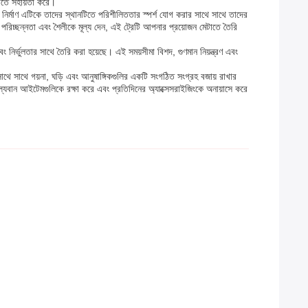
াখতে সহায়তা করে।
িক নির্মাণ এটিকে তাদের স্থানটিতে পরিশীলিততার স্পর্শ যোগ করার সাথে সাথে তাদের
রিচ্ছন্নতা এবং শৈলীকে মূল্য দেন, এই ট্রেটি আপনার প্রয়োজন মেটাতে তৈরি
ির্ভুলতার সাথে তৈরি করা হয়েছে। এই সময়সীমা বিশদ, গুণমান নিয়ন্ত্রণ এবং
াথে সাথে গয়না, ঘড়ি এবং আনুষাঙ্গিকগুলির একটি সংগঠিত সংগ্রহ বজায় রাখার
ূল্যবান আইটেমগুলিকে রক্ষা করে এবং প্রতিদিনের অ্যাক্সেসরাইজিংকে অনায়াসে করে