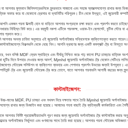
ান যা আপনার মূল্যবান জিনিসপত্রগুলিকে সুন্দরভাবে সাজানো এবং সহজে অ্যাক্সেসযোগ্য রাখার জন্
্যিক অফার করে যা যেকোনো ড্রেসার বা ভ্যানিটির পরিপূরক। চীন থেকে উদ্ভূত, এই জুয়েলারী কম্পার্টমেন
্ত। আপনি একজন গয়না উত্সাহী হোন যা বাড়িতে আপনার সংগ্রহকে রক্ষা করতে এবং প্রদর্শন করতে চাইছ
রায় নির্বিঘ্নে ফিট করে। এর বহুমুখী নকশা এটিকে শয়নকক্ষ, ওয়াক-ইন ক্লোসেট, বুটিক স্টোর বা এম
পায় প্রদান করে।
 অনন্য চাহিদা অনুসারে এই জুয়েলারি অর্গানাইজার সন্নিবেশকে ব্যক্তিগতকৃত করতে পারেন। আপন
 কাস্টমাইজযোগ্য বিকল্পগুলি থেকে বেছে নিন। আপনি ভ্রমণের জন্য একটি কমপ্যাক্ট ট্রে বা বিস্তৃত স
্ষা করে, যখন বলিষ্ঠ MDF ফ্রেম স্থায়িত্ব এবং দীর্ঘায়ু নিশ্চিত করে৷ গাঢ় কালো PU চামড়ার বাহ্যি
ী বা ছুটির দিনে উপহার দেওয়ার জন্য আদর্শ, Mjmhd জুয়েলারি অর্গানাইজার ট্রে যেকোন সেটিংয়ে লা
মাইজযোগ্য স্টোরেজ সলিউশন যা ব্যক্তিগত ব্যবহার এবং পেশাদার প্রদর্শন উভয়ের জন্যই উপযুক্ত। এ
কম্পার্টমেন্ট ট্রে এবং জুয়েলারী স্টোরেজ ট্রে করে তোলে, যাতে আপনার গয়নাগুলি আগামী বছরের জন্য সু
কাস্টমাইজেশন:
য উচ্চ-মানের MDF, PU চামড়া এবং মখমল দিয়ে দক্ষতার সাথে তৈরি Mjmhd জুয়েলারি অর্গানাইজার ট্
সেসযোগ্য রাখার জন্য ডিজাইন করা হয়েছে। আমাদের গহনা বাছাই ট্রে ব্যতিক্রমী কার্যকারিতা এবং শৈলী 
 নির্দিষ্ট প্রয়োজনীয়তাগুলি পূরণ করার জন্য জুয়েলারি অর্গানাইজার ট্রে কাস্টমাইজ করার অনুমতি 
োল্ডার অর্গানাইজার নির্ভুলতা এবং গুণমানের সাথে তৈরি করা হয়েছে। আপনার গয়না স্টোরেজ অভিজ