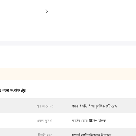
 গয়না সংগঠক ট্রে
মূল আবেদন:
গয়না / ঘড়ি / আনুষাঙ্গিক স্টোরেজ
ওজন সুবিধা:
কাঠের চেয়ে 60% হালকা
ডিফল্ট রঙ:
সম্পূর্ণ কাস্টমাইজেশন উপলব্ধ