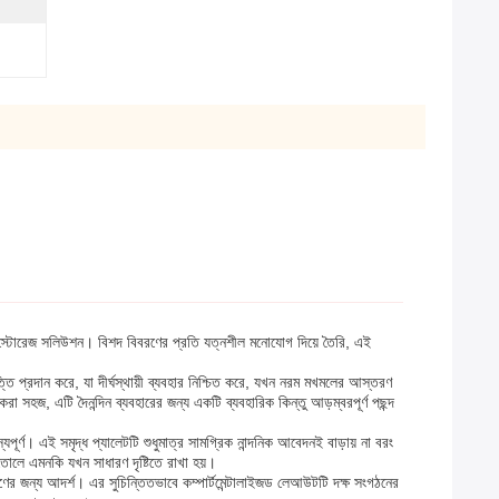
ারি স্টোরেজ সলিউশন। বিশদ বিবরণের প্রতি যত্নশীল মনোযোগ দিয়ে তৈরি, এই
 প্রদান করে, যা দীর্ঘস্থায়ী ব্যবহার নিশ্চিত করে, যখন নরম মখমলের আস্তরণ
করা সহজ, এটি দৈনন্দিন ব্যবহারের জন্য একটি ব্যবহারিক কিন্তু আড়ম্বরপূর্ণ পছন্দ
পূর্ণ। এই সমৃদ্ধ প্যালেটটি শুধুমাত্র সামগ্রিক নান্দনিক আবেদনই বাড়ায় না বরং
তোলে এমনকি যখন সাধারণ দৃষ্টিতে রাখা হয়।
ণের জন্য আদর্শ। এর সুচিন্তিতভাবে কম্পার্টমেন্টালাইজড লেআউটটি দক্ষ সংগঠনের