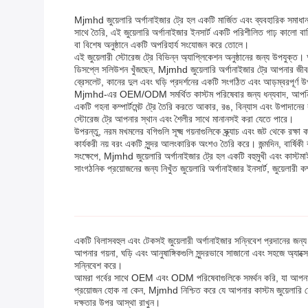
Mjmhd জুয়েলারি অর্গানাইজার ট্রে হল একটি মার্জিত এবং ব্যবহারিক সমাধ
সাথে তৈরি, এই জুয়েলারি অর্গানাইজার ইনসার্ট একটি পরিশীলিত গাঢ় কালো বাহ
বা বিশেষ অনুষ্ঠানে একটি অপরিহার্য সংযোজন করে তোলে।
এই জুয়েলারী স্টোরেজ ট্রে বিভিন্ন অ্যাপ্লিকেশন অনুষ্ঠানের জন্য উপযুক
ডিসপ্লে সলিউশন খুঁজছেন, Mjmhd জুয়েলারি অর্গানাইজার ট্রে আপনার জীবনধা
ব্রেসলেট, কানের দুল এবং ঘড়ি প্রদর্শনের একটি সংগঠিত এবং আড়ম্বরপূর্ণ উ
Mjmhd-এর OEM/ODM সমর্থিত কাস্টম পরিষেবার জন্য ধন্যবাদ, আপনি আপনার
একটি গহনা কম্পার্টমেন্ট ট্রে তৈরি করতে আকার, রঙ, বিন্যাস এবং উপাদানের
স্টোরেজ ট্রে আপনার স্থান এবং শৈলীর সাথে মানানসই করা যেতে পারে।
উপরন্তু, নরম মখমলের বগিগুলি সূক্ষ্ম গয়নাগুলিকে স্ক্র্যাচ এবং জট থেকে রক
কার্যকরী নয় বরং একটি সুন্দর আলংকারিক অংশও তৈরি করে। জন্মদিন, বার্ষিক
সংক্ষেপে, Mjmhd জুয়েলারি অর্গানাইজার ট্রে হল একটি বহুমুখী এবং কাস্ট
সাংগঠনিক প্রয়োজনের জন্য নিখুঁত জুয়েলারি অর্গানাইজার ইনসার্ট, জুয়েলারী 
একটি বিলাসবহুল এবং টেকসই জুয়েলারী অর্গানাইজার সন্নিবেশ প্রদানের জন্
আপনার গয়না, ঘড়ি এবং আনুষাঙ্গিকগুলি সুন্দরভাবে সাজানো এবং সহজে অ্যাক্
সন্নিবেশ করে।
আমরা গর্বের সাথে OEM এবং ODM পরিষেবাগুলিকে সমর্থন করি, যা আপনাকে আপনার
প্রয়োজন হোক না কেন, Mjmhd নিশ্চিত করে যে আপনার কাস্টম জুয়েলারি হ
দক্ষতার উপর আস্থা রাখুন।