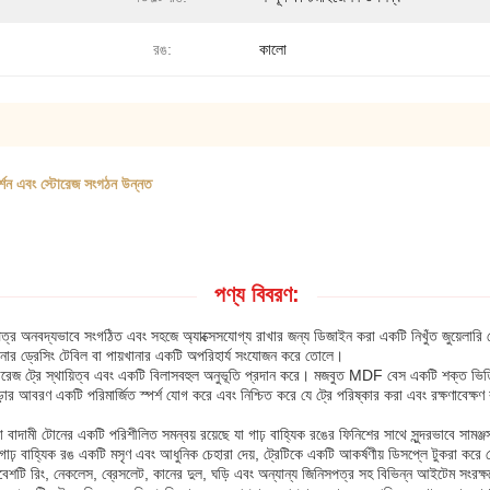
রঙ:
কালো
্রদর্শন এবং স্টোরেজ সংগঠন উন্নত
পণ্য বিবরণ:
িনিসপত্র অনবদ্যভাবে সংগঠিত এবং সহজে অ্যাক্সেসযোগ্য রাখার জন্য ডিজাইন করা একটি নিখুঁত জুয়েল
পনার ড্রেসিং টেবিল বা পায়খানার একটি অপরিহার্য সংযোজন করে তোলে।
রেজ ট্রে স্থায়িত্ব এবং একটি বিলাসবহুল অনুভূতি প্রদান করে। মজবুত MDF বেস একটি শক্ত ভিত্তি
মড়ার আবরণ একটি পরিমার্জিত স্পর্শ যোগ করে এবং নিশ্চিত করে যে ট্রে পরিষ্কার করা এবং রক্ষণাবেক্ষণ 
বাদামী টোনের একটি পরিশীলিত সমন্বয় রয়েছে যা গাঢ় বাহ্যিক রঙের ফিনিশের সাথে সুন্দরভাবে সামঞ্জস্য
গাঢ় বাহ্যিক রঙ একটি মসৃণ এবং আধুনিক চেহারা দেয়, ট্রেটিকে একটি আকর্ষণীয় ডিসপ্লে টুকরা করে 
বেশটি রিং, নেকলেস, ব্রেসলেট, কানের দুল, ঘড়ি এবং অন্যান্য জিনিসপত্র সহ বিভিন্ন আইটেম সংরক্ষ