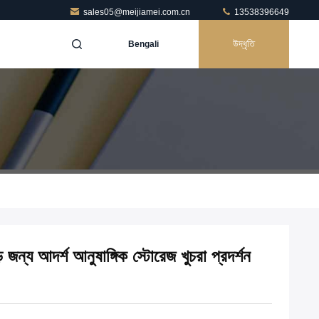
sales05@meijiamei.com.cn
13538396649
উদ্ধৃতি
Bengali
ড়ি জন্য আদর্শ আনুষাঙ্গিক স্টোরেজ খুচরা প্রদর্শন