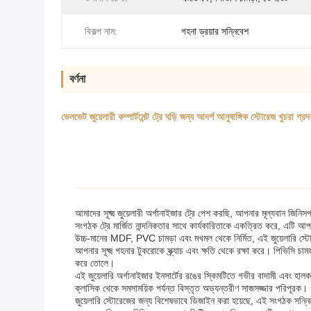
বিকল্প নাম:
গহনা ড্রয়ার সন্নিবেশ
বর্ণনা
ভেলভেট জুয়েলারী কম্পার্টমেন্ট ট্রে ঘড়ি জন্য আদর্শ আনুষাঙ্গিক স্টোরেজ খুচরা প
আমাদের সূক্ষ্ম জুয়েলারী অর্গানাইজার ট্রে পেশ করছি, আপনার মূল্যবান জ
সংগঠক ট্রে মার্জিত নান্দনিকতার সাথে কার্যকারিতাকে একত্রিত করে, এটি আ
উচ্চ-মানের MDF, PVC চামড়া এবং মখমল থেকে নির্মিত, এই জুয়েলারি স্টো
আপনার সূক্ষ্ম গহনার টুকরোকে স্ক্র্যাচ এবং ক্ষতি থেকে রক্ষা করে। পিভিসি চা
করে তোলে।
এই জুয়েলারি অর্গানাইজার ইনসার্টের রঙের স্কিমটিতে গভীর বাদামী এবং হালকা 
ক্লাসিক থেকে সমসাময়িক পর্যন্ত বিস্তৃত অভ্যন্তরীণ সাজসজ্জার পরিপূরক। 
জুয়েলারি স্টোরেজের জন্য বিশেষভাবে ডিজাইন করা হয়েছে, এই সংগঠক সন্নি