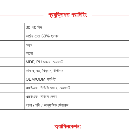
প্রযুক্তিগত পরামিতি:
30-40 দিন
কাঠের চেয়ে 60% হালকা
সত্য
কালো
MDF, PU লেদার, ভেলভেট
আকার, রঙ, বিন্যাস, উপাদান
OEM/ODM সমর্থিত
এমডিএফ, পিভিসি লেদার, ভেলভেট
এমডিএফ, পিভিসি লেদার
গয়না / ঘড়ি / আনুষাঙ্গিক স্টোরেজ
অ্যাপ্লিকেশন: