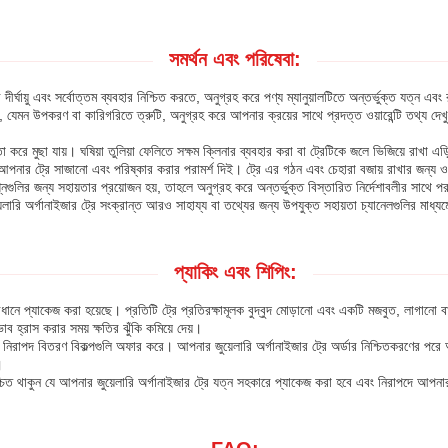
সমর্থন এবং পরিষেবা:
ঘায়ু এবং সর্বোত্তম ব্যবহার নিশ্চিত করতে, অনুগ্রহ করে পণ্য ম্যানুয়ালটিতে অন্তর্ভুক্ত যত্ন এবং 
যেমন উপকরণ বা কারিগরিতে ত্রুটি, অনুগ্রহ করে আপনার ক্রয়ের সাথে প্রদত্ত ওয়ারেন্টি তথ্য দেখ
করে মুছা যায়। ঘষিয়া তুলিয়া ফেলিতে সক্ষম ক্লিনার ব্যবহার করা বা ট্রেটিকে জলে ভিজিয়ে রাখা এ
পনার ট্রে সাজানো এবং পরিষ্কার করার পরামর্শ দিই। ট্রে এর গঠন এবং চেহারা বজায় রাখার জন্য ও
্রশ্নগুলির জন্য সহায়তার প্রয়োজন হয়, তাহলে অনুগ্রহ করে অন্তর্ভুক্ত বিস্তারিত নির্দেশাবলীর সাথে 
ারি অর্গানাইজার ট্রে সংক্রান্ত আরও সাহায্য বা তথ্যের জন্য উপযুক্ত সহায়তা চ্যানেলগুলির মাধ্য
প্যাকিং এবং শিপিং:
সাবধানে প্যাকেজ করা হয়েছে। প্রতিটি ট্রে প্রতিরক্ষামূলক বুদ্বুদ মোড়ানো এবং একটি মজবুত, লাগানো 
ব হ্রাস করার সময় ক্ষতির ঝুঁকি কমিয়ে দেয়।
িং এবং নিরাপদ বিতরণ বিকল্পগুলি অফার করে। আপনার জুয়েলারি অর্গানাইজার ট্রে অর্ডার নিশ্চিতকরণে
।
্চিত থাকুন যে আপনার জুয়েলারি অর্গানাইজার ট্রে যত্ন সহকারে প্যাকেজ করা হবে এবং নিরাপদে আপন