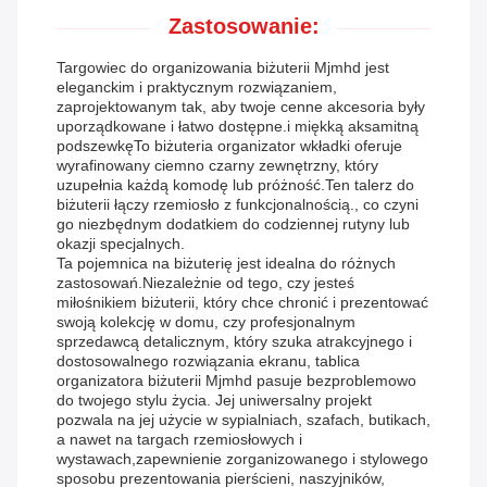
Zastosowanie:
Targowiec do organizowania biżuterii Mjmhd jest
eleganckim i praktycznym rozwiązaniem,
zaprojektowanym tak, aby twoje cenne akcesoria były
uporządkowane i łatwo dostępne.i miękką aksamitną
podszewkęTo biżuteria organizator wkładki oferuje
wyrafinowany ciemno czarny zewnętrzny, który
uzupełnia każdą komodę lub próżność.Ten talerz do
biżuterii łączy rzemiosło z funkcjonalnością., co czyni
go niezbędnym dodatkiem do codziennej rutyny lub
okazji specjalnych.
Ta pojemnica na biżuterię jest idealna do różnych
zastosowań.Niezależnie od tego, czy jesteś
miłośnikiem biżuterii, który chce chronić i prezentować
swoją kolekcję w domu, czy profesjonalnym
sprzedawcą detalicznym, który szuka atrakcyjnego i
dostosowalnego rozwiązania ekranu, tablica
organizatora biżuterii Mjmhd pasuje bezproblemowo
do twojego stylu życia. Jej uniwersalny projekt
pozwala na jej użycie w sypialniach, szafach, butikach,
a nawet na targach rzemiosłowych i
wystawach,zapewnienie zorganizowanego i stylowego
sposobu prezentowania pierścieni, naszyjników,