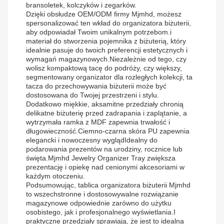
bransoletek, kolczyków i zegarków.
Dzięki obsłudze OEM/ODM firmy Mjmhd, możesz
spersonalizować ten wkład do organizatora biżuterii,
aby odpowiadał Twoim unikalnym potrzebom.i
materiał do stworzenia pojemnika z biżuterią, który
idealnie pasuje do twoich preferencji estetycznych i
wymagań magazynowych.Niezależnie od tego, czy
wolisz kompaktową tacę do podróży, czy większy,
segmentowany organizator dla rozległych kolekcji, ta
tacza do przechowywania biżuterii może być
dostosowana do Twojej przestrzeni i stylu.
Dodatkowo miękkie, aksamitne przedziały chronią
delikatne biżuterię przed zadrapania i zaplątanie, a
wytrzymała ramka z MDF zapewnia trwałość i
długowieczność.Ciemno-czarna skóra PU zapewnia
elegancki i nowoczesny wyglądIdealny do
podarowania prezentów na urodziny, rocznice lub
święta.Mjmhd Jewelry Organizer Tray zwiększa
prezentację i opiekę nad cenionymi akcesoriami w
każdym otoczeniu.
Podsumowując, tablica organizatora biżuterii Mjmhd
to wszechstronne i dostosowywalne rozwiązanie
magazynowe odpowiednie zarówno do użytku
osobistego, jak i profesjonalnego wyświetlania.I
praktyczne przedziały sprawiają, że jest to idealna