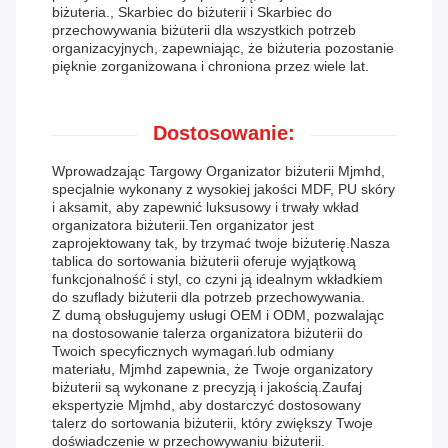
biżuteria., Skarbiec do biżuterii i Skarbiec do
przechowywania biżuterii dla wszystkich potrzeb
organizacyjnych, zapewniając, że biżuteria pozostanie
pięknie zorganizowana i chroniona przez wiele lat.
Dostosowanie:
Wprowadzając Targowy Organizator biżuterii Mjmhd,
specjalnie wykonany z wysokiej jakości MDF, PU skóry
i aksamit, aby zapewnić luksusowy i trwały wkład
organizatora biżuterii.Ten organizator jest
zaprojektowany tak, by trzymać twoje biżuterię.Nasza
tablica do sortowania biżuterii oferuje wyjątkową
funkcjonalność i styl, co czyni ją idealnym wkładkiem
do szuflady biżuterii dla potrzeb przechowywania.
Z dumą obsługujemy usługi OEM i ODM, pozwalając
na dostosowanie talerza organizatora biżuterii do
Twoich specyficznych wymagań.lub odmiany
materiału, Mjmhd zapewnia, że Twoje organizatory
biżuterii są wykonane z precyzją i jakością.Zaufaj
ekspertyzie Mjmhd, aby dostarczyć dostosowany
talerz do sortowania biżuterii, który zwiększy Twoje
doświadczenie w przechowywaniu biżuterii.