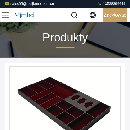
sales05@meijiamei.com.cn
13538396649
Zacytować
Produkty