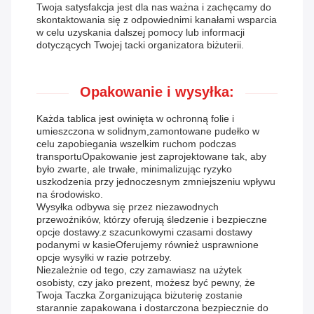
Twoja satysfakcja jest dla nas ważna i zachęcamy do
skontaktowania się z odpowiednimi kanałami wsparcia
w celu uzyskania dalszej pomocy lub informacji
dotyczących Twojej tacki organizatora biżuterii.
Opakowanie i wysyłka:
Każda tablica jest owinięta w ochronną folie i
umieszczona w solidnym,zamontowane pudełko w
celu zapobiegania wszelkim ruchom podczas
transportuOpakowanie jest zaprojektowane tak, aby
było zwarte, ale trwałe, minimalizując ryzyko
uszkodzenia przy jednoczesnym zmniejszeniu wpływu
na środowisko.
Wysyłka odbywa się przez niezawodnych
przewoźników, którzy oferują śledzenie i bezpieczne
opcje dostawy.z szacunkowymi czasami dostawy
podanymi w kasieOferujemy również usprawnione
opcje wysyłki w razie potrzeby.
Niezależnie od tego, czy zamawiasz na użytek
osobisty, czy jako prezent, możesz być pewny, że
Twoja Taczka Zorganizująca biżuterię zostanie
starannie zapakowana i dostarczona bezpiecznie do