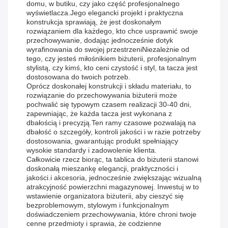
domu, w butiku, czy jako część profesjonalnego
wyświetlacza.Jego elegancki projekt i praktyczna
konstrukcja sprawiają, że jest doskonałym
rozwiązaniem dla każdego, kto chce usprawnić swoje
przechowywanie, dodając jednocześnie dotyk
wyrafinowania do swojej przestrzeniNiezależnie od
tego, czy jesteś miłośnikiem biżuterii, profesjonalnym
stylistą, czy kimś, kto ceni czystość i styl, ta tacza jest
dostosowana do twoich potrzeb.
Oprócz doskonałej konstrukcji i składu materiału, to
rozwiązanie do przechowywania biżuterii może
pochwalić się typowym czasem realizacji 30-40 dni,
zapewniając, że każda tacza jest wykonana z
dbałością i precyzją.Ten ramy czasowe pozwalają na
dbałość o szczegóły, kontroli jakości i w razie potrzeby
dostosowania, gwarantując produkt spełniający
wysokie standardy i zadowolenie klienta.
Całkowicie rzecz biorąc, ta tablica do biżuterii stanowi
doskonałą mieszankę elegancji, praktyczności i
jakości.i akcesoria, jednocześnie zwiększając wizualną
atrakcyjność powierzchni magazynowej. Inwestuj w to
wstawienie organizatora biżuterii, aby cieszyć się
bezproblemowym, stylowym i funkcjonalnym
doświadczeniem przechowywania, które chroni twoje
cenne przedmioty i sprawia, że codzienne