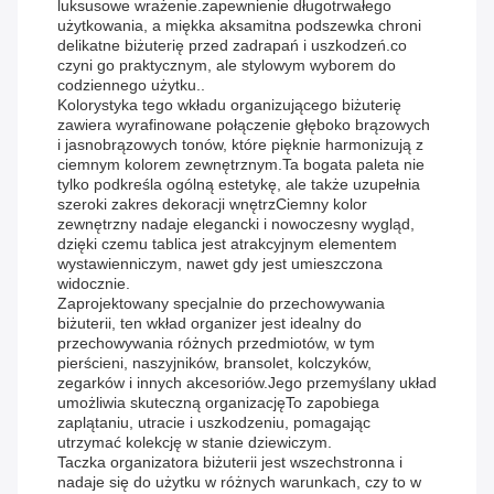
luksusowe wrażenie.zapewnienie długotrwałego
użytkowania, a miękka aksamitna podszewka chroni
delikatne biżuterię przed zadrapań i uszkodzeń.co
czyni go praktycznym, ale stylowym wyborem do
codziennego użytku..
Kolorystyka tego wkładu organizującego biżuterię
zawiera wyrafinowane połączenie głęboko brązowych
i jasnobrązowych tonów, które pięknie harmonizują z
ciemnym kolorem zewnętrznym.Ta bogata paleta nie
tylko podkreśla ogólną estetykę, ale także uzupełnia
szeroki zakres dekoracji wnętrzCiemny kolor
zewnętrzny nadaje elegancki i nowoczesny wygląd,
dzięki czemu tablica jest atrakcyjnym elementem
wystawienniczym, nawet gdy jest umieszczona
widocznie.
Zaprojektowany specjalnie do przechowywania
biżuterii, ten wkład organizer jest idealny do
przechowywania różnych przedmiotów, w tym
pierścieni, naszyjników, bransolet, kolczyków,
zegarków i innych akcesoriów.Jego przemyślany układ
umożliwia skuteczną organizacjęTo zapobiega
zaplątaniu, utracie i uszkodzeniu, pomagając
utrzymać kolekcję w stanie dziewiczym.
Taczka organizatora biżuterii jest wszechstronna i
nadaje się do użytku w różnych warunkach, czy to w