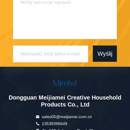
Wyślij
Dongguan Meijiamei Creative Household
Products Co., Ltd
sales05@meijiamei.com.cn
13538396649