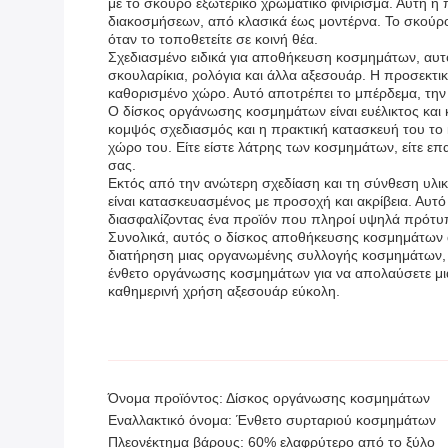
με το σκούρο εξωτερικό χρωματικό φινίρισμα. Αυτή η
διακοσμήσεων, από κλασικά έως μοντέρνα. Το σκούρο 
όταν το τοποθετείτε σε κοινή θέα.
Σχεδιασμένο ειδικά για αποθήκευση κοσμημάτων, αυτό 
σκουλαρίκια, ρολόγια και άλλα αξεσουάρ. Η προσεκτικ
καθορισμένο χώρο. Αυτό αποτρέπει το μπέρδεμα, την
Ο δίσκος οργάνωσης κοσμημάτων είναι ευέλικτος και κ
κομψός σχεδιασμός και η πρακτική κατασκευή του το 
χώρο του. Είτε είστε λάτρης των κοσμημάτων, είτε επ
σας.
Εκτός από την ανώτερη σχεδίαση και τη σύνθεση υλι
είναι κατασκευασμένος με προσοχή και ακρίβεια. Αυτό
διασφαλίζοντας ένα προϊόν που πληροί υψηλά πρότυπ
Συνολικά, αυτός ο δίσκος αποθήκευσης κοσμημάτων α
διατήρηση μιας οργανωμένης συλλογής κοσμημάτων, ρ
ένθετο οργάνωσης κοσμημάτων για να απολαύσετε μια 
καθημερινή χρήση αξεσουάρ εύκολη.
Όνομα προϊόντος: Δίσκος οργάνωσης κοσμημάτων
Εναλλακτικό όνομα: Ένθετο συρταριού κοσμημάτων
Πλεονέκτημα βάρους: 60% ελαφρύτερο από το ξύλο