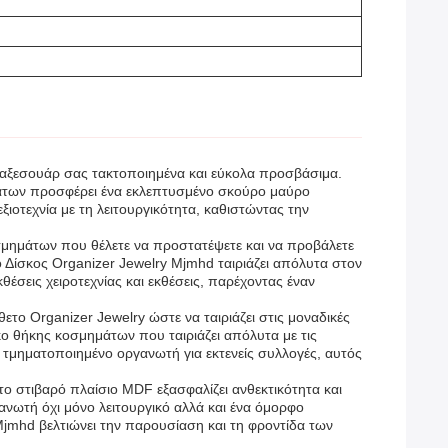
α αξεσουάρ σας τακτοποιημένα και εύκολα προσβάσιμα.
άτων προσφέρει ένα εκλεπτυσμένο σκούρο μαύρο
οτεχνία με τη λειτουργικότητα, καθιστώντας την
οσμημάτων που θέλετε να προστατέψετε και να προβάλετε
 Δίσκος Organizer Jewelry Mjmhd ταιριάζει απόλυτα στον
έσεις χειροτεχνίας και εκθέσεις, παρέχοντας έναν
ο Organizer Jewelry ώστε να ταιριάζει στις μοναδικές
κο θήκης κοσμημάτων που ταιριάζει απόλυτα με τις
ο, τμηματοποιημένο οργανωτή για εκτενείς συλλογές, αυτός
ο στιβαρό πλαίσιο MDF εξασφαλίζει ανθεκτικότητα και
ανωτή όχι μόνο λειτουργικό αλλά και ένα όμορφο
Mjmhd βελτιώνει την παρουσίαση και τη φροντίδα των