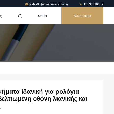
sales05@meijiamei.com.cn
13538396649
ς
Απόσπασμα
Greek
μήματα Ιδανική για ρολόγια
λτιωμένη οθόνη λιανικής και
ς