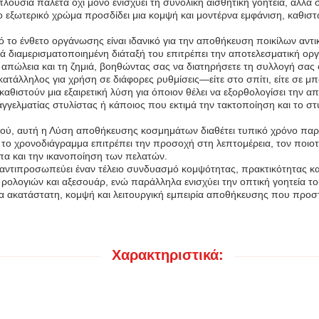
 πλούσια παλέτα όχι μόνο ενισχύει τη συνολική αισθητική γοητεία, αλ
εξωτερικό χρώμα προσδίδει μια κομψή και μοντέρνα εμφάνιση, καθιστώ
το ένθετο οργάνωσης είναι ιδανικό για την αποθήκευση ποικίλων αντικ
ά διαμερισματοποιημένη διάταξή του επιτρέπει την αποτελεσματική οργά
 απώλεια και τη ζημιά, βοηθώντας σας να διατηρήσετε τη συλλογή σας
ατάλληλος για χρήση σε διάφορες ρυθμίσεις—είτε στο σπίτι, είτε σε μπ
καθιστούν μια εξαιρετική λύση για όποιον θέλει να εξορθολογίσει την
αγγελματίας στυλίστας ή κάποιος που εκτιμά την τακτοποίηση και το σ
κού, αυτή η Λύση αποθήκευσης κοσμημάτων διαθέτει τυπικό χρόνο παρ
 το χρονοδιάγραμμα επιτρέπει την προσοχή στη λεπτομέρεια, τον ποιοτι
α και την ικανοποίηση των πελατών.
ντιπροσωπεύει έναν τέλειο συνδυασμό κομψότητας, πρακτικότητας και 
ολογιών και αξεσουάρ, ενώ παράλληλα ενισχύει την οπτική γοητεία τ
ακατάστατη, κομψή και λειτουργική εμπειρία αποθήκευσης που προστατ
Χαρακτηριστικά: