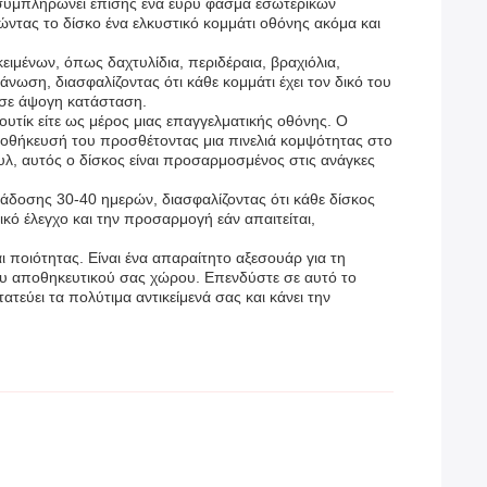
λά συμπληρώνει επίσης ένα ευρύ φάσμα εσωτερικών
ντας το δίσκο ένα ελκυστικό κομμάτι οθόνης ακόμα και
ειμένων, όπως δαχτυλίδια, περιδέραια, βραχιόλια,
νωση, διασφαλίζοντας ότι κάθε κομμάτι έχει τον δικό του
 σε άψογη κατάσταση.
ουτίκ είτε ως μέρος μιας επαγγελματικής οθόνης. Ο
 αποθήκευσή του προσθέτοντας μια πινελιά κομψότητας στο
τυλ, αυτός ο δίσκος είναι προσαρμοσμένος στις ανάγκες
άδοσης 30-40 ημερών, διασφαλίζοντας ότι κάθε δίσκος
κό έλεγχο και την προσαρμογή εάν απαιτείται,
ποιότητας. Είναι ένα απαραίτητο αξεσουάρ για τη
ου αποθηκευτικού σας χώρου. Επενδύστε σε αυτό το
εύει τα πολύτιμα αντικείμενά σας και κάνει την