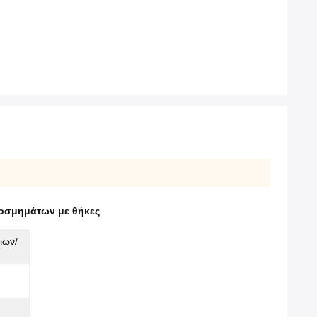
οσμημάτων με θήκες
ιών/