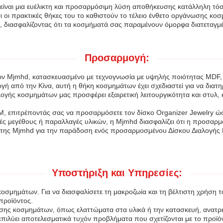
ναι μια ευέλικτη και προσαρμόσιμη λύση αποθήκευσης κατάλληλη τόσ
ι οι πρακτικές θήκες του το καθιστούν το τέλειο ένθετο οργάνωσης κ
, διασφαλίζοντας ότι τα κοσμήματά σας παραμένουν όμορφα διατεταγμέ
Προσαρμογή:
 Mjmhd, κατασκευασμένο με τεχνογνωσία με υψηλής ποιότητας MDF, δέ
 από την Κίνα, αυτή η θήκη κοσμημάτων έχει σχεδιαστεί για να διατηρ
ογής κοσμημάτων μας προσφέρει εξαιρετική λειτουργικότητα και στυλ,
 επιτρέποντάς σας να προσαρμόσετε τον δίσκο Organizer Jewelry ώστε
γές μεγέθους ή παραλλαγές υλικών, η Mjmhd διασφαλίζει ότι η προσαρ
σία της Mjmhd για την παράδοση ενός προσαρμοσμένου Δίσκου Διαλογή
Υποστήριξη και Υπηρεσίες:
μημάτων. Για να διασφαλίσετε τη μακροζωία και τη βέλτιστη χρήση το
προϊόντος.
σης κοσμημάτων, όπως ελαττώματα στα υλικά ή την κατασκευή, ανατρέ
πιλύει αποτελεσματικά τυχόν προβλήματα που σχετίζονται με το προϊό