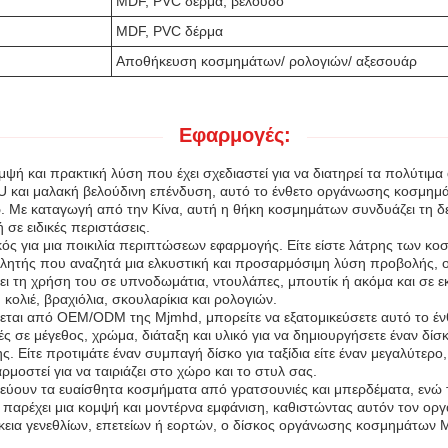
MDF, PVC δέρμα, βελούδο
MDF, PVC δέρμα
Αποθήκευση κοσμημάτων/ ρολογιών/ αξεσουάρ
Εφαρμογές:
ή και πρακτική λύση που έχει σχεδιαστεί για να διατηρεί τα πολύτιμ
U και μαλακή βελούδινη επένδυση, αυτό το ένθετο οργάνωσης κοσμημ
 Με καταγωγή από την Κίνα, αυτή η θήκη κοσμημάτων συνδυάζει τη δεξι
σε ειδικές περιστάσεις.
ός για μια ποικιλία περιπτώσεων εφαρμογής. Είτε είστε λάτρης των κ
ωλητής που αναζητά μια ελκυστική και προσαρμόσιμη λύση προβολής, ο
ι τη χρήση του σε υπνοδωμάτια, ντουλάπες, μπουτίκ ή ακόμα και σε εκθ
ολιέ, βραχιόλια, σκουλαρίκια και ρολογιών.
ι από OEM/ODM της Mjmhd, μπορείτε να εξατομικεύσετε αυτό το ένθετ
ς σε μέγεθος, χρώμα, διάταξη και υλικό για να δημιουργήσετε έναν δίσ
ς. Είτε προτιμάτε έναν συμπαγή δίσκο για ταξίδια είτε έναν μεγαλύτερ
στεί για να ταιριάζει στο χώρο και το στυλ σας.
εύουν τα ευαίσθητα κοσμήματα από γρατσουνιές και μπερδέματα, ενώ τ
παρέχει μια κομψή και μοντέρνα εμφάνιση, καθιστώντας αυτόν τον οργ
άρκεια γενεθλίων, επετείων ή εορτών, ο δίσκος οργάνωσης κοσμημάτων 