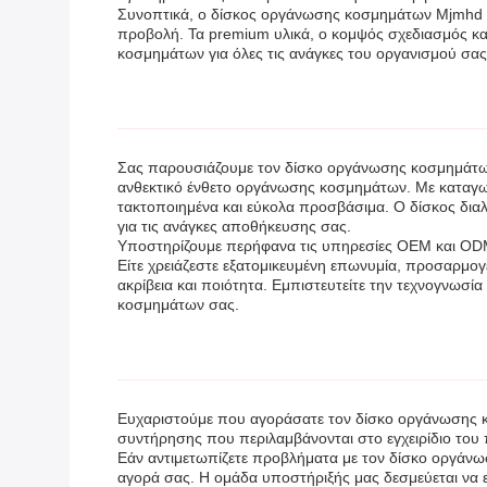
Συνοπτικά, ο δίσκος οργάνωσης κοσμημάτων Mjmhd εί
προβολή. Τα premium υλικά, ο κομψός σχεδιασμός κα
κοσμημάτων για όλες τις ανάγκες του οργανισμού σας
Σας παρουσιάζουμε τον δίσκο οργάνωσης κοσμημάτων
ανθεκτικό ένθετο οργάνωσης κοσμημάτων. Με καταγωγή
τακτοποιημένα και εύκολα προσβάσιμα. Ο δίσκος διαλ
για τις ανάγκες αποθήκευσης σας.
Υποστηρίζουμε περήφανα τις υπηρεσίες OEM και ODM,
Είτε χρειάζεστε εξατομικευμένη επωνυμία, προσαρμο
ακρίβεια και ποιότητα. Εμπιστευτείτε την τεχνογνω
κοσμημάτων σας.
Ευχαριστούμε που αγοράσατε τον δίσκο οργάνωσης κοσ
συντήρησης που περιλαμβάνονται στο εγχειρίδιο του 
Εάν αντιμετωπίζετε προβλήματα με τον δίσκο οργάνω
αγορά σας. Η ομάδα υποστήριξής μας δεσμεύεται να ε