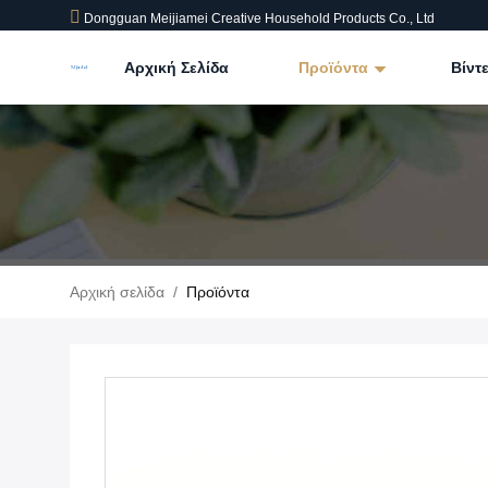
Dongguan Meijiamei Creative Household Products Co., Ltd
Αρχική Σελίδα
Προϊόντα
Βίντ
Αρχική σελίδα
/
Προϊόντα