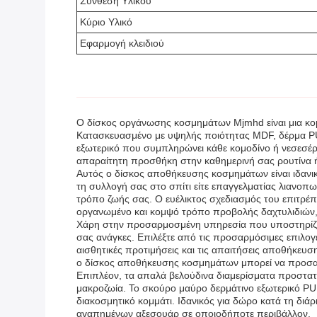
Σύνθεση Υλικού
Κύριο Υλικό
Εφαρμογή κλειδιού
Ο δίσκος οργάνωσης κοσμημάτων Mjmhd είναι μια κομψ
Κατασκευασμένο με υψηλής ποιότητας MDF, δέρμα P
εξωτερικό που συμπληρώνει κάθε κομοδίνο ή νεσεσέρ.
απαραίτητη προσθήκη στην καθημερινή σας ρουτίνα ή 
Αυτός ο δίσκος αποθήκευσης κοσμημάτων είναι ιδανικ
τη συλλογή σας στο σπίτι είτε επαγγελματίας λιανοπ
τρόπο ζωής σας. Ο ευέλικτος σχεδιασμός του επιτρέπε
οργανωμένο και κομψό τρόπο προβολής δαχτυλιδιών, κ
Χάρη στην προσαρμοσμένη υπηρεσία που υποστηρίζετα
σας ανάγκες. Επιλέξτε από τις προσαρμόσιμες επιλογέ
αισθητικές προτιμήσεις και τις απαιτήσεις αποθήκευση
ο δίσκος αποθήκευσης κοσμημάτων μπορεί να προσαρμο
Επιπλέον, τα απαλά βελούδινα διαμερίσματα προστατ
μακροζωία. Το σκούρο μαύρο δερμάτινο εξωτερικό PU 
διακοσμητικό κομμάτι. Ιδανικός για δώρο κατά τη δι
αγαπημένων αξεσουάρ σε οποιοδήποτε περιβάλλον.