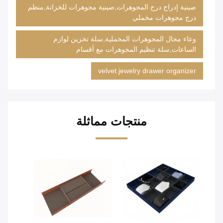
صينية إدراج درج المجوهرات,صينية مجوهرات للخزانة,منظم
درج مجوهرات مخملي
وعاء مجال المجوهرات المخملية,سلة تخزين لوازم
الساعات,سلة تنظيم المجوهرات مع أقسام
velvet jewelry drawer organizer
منتجات مماثلة