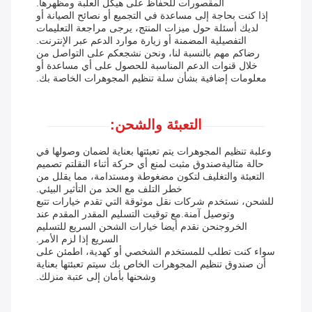
المقصورات للحفاظ على هيكل العلبة ومظهرها.
إذا كنت بحاجة إلى مساعدة في التجميع أو نصائح الصيانة أو
لديك أسئلة حول ميزات المنتج، يرجى مراجعة التعليمات
التفصيلية المضمنة أو زيارة موارد الدعم عبر الإنترنت.
رضاكم مهم بالنسبة لنا، ونحن نشجعكم على التواصل من
خلال قنوات الدعم المناسبة للحصول على أي مساعدة أو
معلومات إضافية بشأن سلة تنظيم المجوهرات الخاصة بك.
التعبئة والشحن:
وعلبة تنظيم المجوهرات يتم تعبئتها بعناية لضمان وصولها في
حالة مثاليةصندوق مثبت لمنع أي حركة أثناء النقلتم تصميم
التعبئة والتغليف لتكون مضغوطة ومستدامة، مما يقلل من
خطر التلف مع الحد من التأثير البيئي.
للشحن، نستخدم شركات نقل موثوقة التي تقدم خيارات تتبع
وتوصيل آمنة.مع توقيت التسليم المقدر المقدم عند
الخروجنحن نقدم أيضا خيارات الشحن السريع للتسليم
السريع إذا لزم الأمر.
سواء كنت تطلب للمستخدم الشخصي أو كهدية، اطمئن على
أن صندوق تنظيم المجوهرات الخاص بك سيتم تعبئتها بعناية
وشحنها بأمان إلى عتبة منزلك.