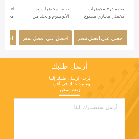
منظم درج مجوهرات
صينية مجوهرات من
OEM
مخملي معياري مصنوع
الألومنيوم والجلد من
مجوهرات
يدويًا، درج خزانة
Mjmhd، صواني مجوهرات
قابلة للتكديس للأدراج،
55x50mm
احصل على أفضل سعر
احصل على أفضل سعر
احصل 
مصنوعة يدويًا
أرسل طلبك
الرجاء إرسال طلبك إلينا 
وسنرد عليك في أقرب 
وقت ممكن.