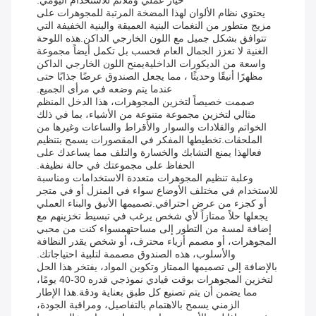
خيار عملي وملائم للاستخدام اليومي.
يحتوي نظام الألوان لهذا المضخة المرتبة للمجوهرات على
مزيج متطور من النغمات البنية العميقة والبنية الخفيفة التي
تتوافق بشكل جميل مع اللون الخارجي الداكن.هذه اللوحة
الغنية لا تعزز الجمال العام فحسب بل تكمل أيضاً مجموعة
واسعة من الديكورات الداخليةيمنح اللون الخارجي الداكن
مظهرًا أنيقًا وحديثًا ، مما يجعل الصندوق عرضًا جذابًا حتى
عندما يتم وضعه في مرأى الجميع.
صممت خصيصاً لتخزين المجوهرات، هذا الدخل المنظم
مثالي لتخزين مجموعة متنوعة من الأشياء، بما في ذلك
الخواتم والقلادات والسوار والأقراط والساعات وغيرها من
الملحقات.تخطيطها المفكر في المقصورات يسمح بتنظيم
فعالهذا يمنع التشابك والخسارة والتلف مما يساعدك على
الحفاظ على مجموعتك في حالة نظيفة.
وعلبة تنظيم المجوهرات متعددة الاستخدامات ومناسبة
للاستخدام في مختلف الأوضاع سواء في المنزل أو في متجر
أو كجزء من عرض احترافي.تصميمها الأنيق والبناء العملي
يجعلها حلاً ممتازاً لأي شخص يرغب في تبسيط تخزينهم مع
إضافة لمسة من التطور إلى مساحتهمسواء كنت من محبي
المجوهرات، أو مصمم أزياء محترف، أو شخص يقدر النظافة
والأسلوب، هذه الصندوق مصممة لتلبية احتياجاتك.
بالإضافة إلى تصميمها الممتاز وتكوين المواد، يفتخر هذا الحل
لتخزين المجوهرات بوقت قيادي نموذجي قدره 30-40 يومًا،
مما يضمن أن يتم تصنيع كل طبق بعناية ودقة.هذا الإطار
الزمني يسمح بالاهتمام بالتفاصيل، ومراقبة الجودة،