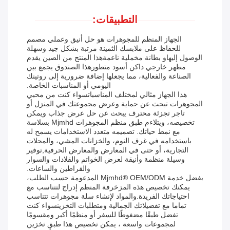
التطبيقات:
الجهاز المنظم للمجوهرات هو حل أنيق وعملي مصمم
للحفاظ على ملابسك الثمينة مرتبة بشكل جيد وسهلة
الوصول إليهاو بطانة مخملية ناعمةهذا المنتج من الصين يقدم
مظهر خارجي داكن أسود متطورهذا الصندوق يجمع بين
الصناعة والفعالية، مما يجعلها إضافة ضرورية إلى روتينك
اليومي أو المناسبات الخاصة.
هذا الجهاز مثالي لمختلف المناسباتسواء كنت من محبي
المجوهرات تبحث عن حماية وعرض مجموعتك في المنزل أو
تاجر تجزئة محترف يبحث عن حل عرض جذاب ويمكن
تخصيصه، ويتلاءم طبق منظم المجوهرات Mjmhd بسلاسة
مع نمط حياتك. تصميمه متعدد الاستخدامات يسمح له
باستخدامه في غرف النوم، والخزانات المشي، والمحلات
التجارية، أو حتى في المعارض والمعارض الحرفية,توفير
وسيلة منظمة وأنيقة لعرض الخواتم والقلادات والسوار
والقراطين والساعات.
بفضل خدمة Mjmhd® OEM/ODM المدعومة حسب الطلب،
يمكنك تخصيص هذه المزخرفة المنظم إدراج لتتناسب مع
احتياجاتك الفريدة.والمواد لإنشاء سلة مجوهرات تتناسب
تماما مع تفضيلاتك الجمالية ومتطلبات التخزينسواء كنت
تفضل طبقًا مضغوطًا للسفر أو منظمًا أكبر ومقسومًا
لمجموعات واسعة ، يمكن تخصيص هذا طبق تخزين