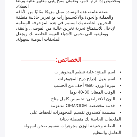
وتخصيص إذا لزم الأمر، وضمان منتج يلبي معايير عالية ورضا
العملاء.
بصفة عامة، هذه الوسادة تمثل مزيجًا مثاليًا من الأناقة
والعملية والجودة.والاكسسوارات مع تعزيز جاذبية منطقة
التخزين الخاصة بك.استثمر في هذه المزخرفة المنظمة
لإدخال للاستمتاع تجربة تخزين خالية من الفوضى، وأنيقة،
ووظيفية التي تحمي الأشياء القيمة الخاصة بك ويجعل
الملحقات اليومية بسهولة.
الخصائص:
اسم المنتج: علبة تنظيم المجوهرات
اسم بديل: إدراج درج المجوهرات
ميزة الوزن: 60% أخف من الخشب
الوقت المعتاد: 30-40 يوما
اللون الافتراضي: تخصيص كامل متاح
خدمة مخصصة: OEM/ODM مدعومة
مصممة كصندوق تقسيم المجوهرات للحفاظ على
الملحقات الخاصة بك منفصلة بعناية
الصلبة وخفيفة الوزن مجوهرات تقسيم صحن لسهولة
التعامل والتنظيم