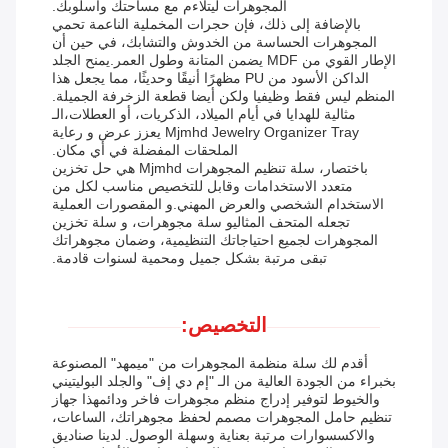
المجوهرات ليتلاءم مع مساحتك وأسلوبك.
بالإضافة إلى ذلك، فإن حجرات المخملية الناعمة تحمي
المجوهرات الحساسة من الخدوش والتشابك، في حين أن
الإطار القوي من MDF يضمن المتانة وطول العمر.يمنح الجلد
الداكن الأسود من PU مظهرًا أنيقًا وحديثًا، مما يجعل هذا
المنظم ليس فقط وظيفيا ولكن أيضا قطعة الزخرفة الجميلة.
مثالية للهدايا في أيام الميلاد، الذكريات، أو العطلات،الـ
Mjmhd Jewelry Organizer Tray يعزز عرض و رعاية
الملحقات المفضلة في أي مكان.
باختصار، سلة تنظيم المجوهرات Mjmhd هي حل تخزين
متعدد الاستخدامات وقابل للتخصيص مناسب لكل من
الاستخدام الشخصي والعرض المهني.و المقصورات العملية
تجعله المتحف المثاليو سلة مجوهرات، و سلة تخزين
المجوهرات لجميع احتياجاتك التنظيمية، وضمان مجوهراتك
تبقى مرتبة بشكل جميل ومحمية لسنوات قادمة.
التخصيص:
أقدم لك سلة منظمة المجوهرات من "ميمهد" المصنوعة
بخبراء من الجودة العالية من الـ "إم دي إف" والجلد البوليتيني
والخيوط لتوفير إدراج منظم مجوهرات فاخر ودائمهذا جهاز
تنظيم حامل المجوهرات مصمم لحفظ مجوهراتك، الساعات،
والاكسسوارات مرتبة بعناية وسهلة الوصول. لدينا صناديق