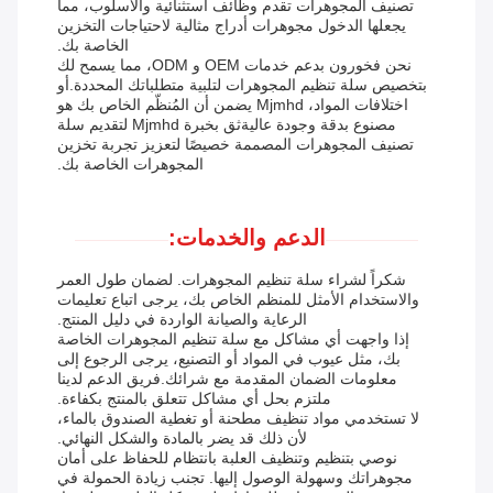
تصنيف المجوهرات تقدم وظائف استثنائية والأسلوب، مما
يجعلها الدخول مجوهرات أدراج مثالية لاحتياجات التخزين
الخاصة بك.
نحن فخورون بدعم خدمات OEM و ODM، مما يسمح لك
بتخصيص سلة تنظيم المجوهرات لتلبية متطلباتك المحددة.أو
اختلافات المواد، Mjmhd يضمن أن المُنظّم الخاص بك هو
مصنوع بدقة وجودة عاليةثق بخبرة Mjmhd لتقديم سلة
تصنيف المجوهرات المصممة خصيصًا لتعزيز تجربة تخزين
المجوهرات الخاصة بك.
الدعم والخدمات:
شكراً لشراء سلة تنظيم المجوهرات. لضمان طول العمر
والاستخدام الأمثل للمنظم الخاص بك، يرجى اتباع تعليمات
الرعاية والصيانة الواردة في دليل المنتج.
إذا واجهت أي مشاكل مع سلة تنظيم المجوهرات الخاصة
بك، مثل عيوب في المواد أو التصنيع، يرجى الرجوع إلى
معلومات الضمان المقدمة مع شرائك.فريق الدعم لدينا
ملتزم بحل أي مشاكل تتعلق بالمنتج بكفاءة.
لا تستخدمي مواد تنظيف مطحنة أو تغطية الصندوق بالماء،
لأن ذلك قد يضر بالمادة والشكل النهائي.
نوصي بتنظيم وتنظيف العلبة بانتظام للحفاظ على أمان
مجوهراتك وسهولة الوصول إليها. تجنب زيادة الحمولة في