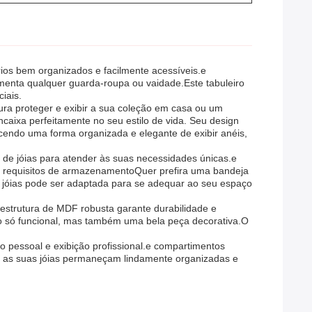
ios bem organizados e facilmente acessíveis.e
ementa qualquer guarda-roupa ou vaidade.Este tabuleiro
iais.
cura proteger e exibir a sua coleção em casa ou um
ncaixa perfeitamente no seu estilo de vida. Seu design
ecendo uma forma organizada e elegante de exibir anéis,
de jóias para atender às suas necessidades únicas.e
 e requisitos de armazenamentoQuer prefira uma bandeja
jóias pode ser adaptada para se adequar ao seu espaço
estrutura de MDF robusta garante durabilidade e
ão só funcional, mas também uma bela peça decorativa.O
pessoal e exibição profissional.e compartimentos
que as suas jóias permaneçam lindamente organizadas e