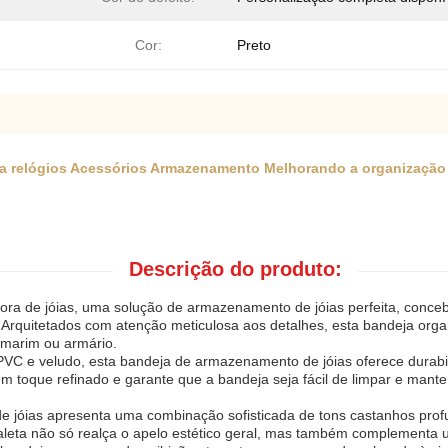
Cor:
Preto
ara relógios Acessórios Armazenamento Melhorando a organização
Descrição do produto:
ora de jóias, uma solução de armazenamento de jóias perfeita, conceb
.Arquitetados com atenção meticulosa aos detalhes, esta bandeja org
amarim ou armário.
 PVC e veludo, esta bandeja de armazenamento de jóias oferece durab
 toque refinado e garante que a bandeja seja fácil de limpar e mante
e jóias apresenta uma combinação sofisticada de tons castanhos pro
aleta não só realça o apelo estético geral, mas também complementa 