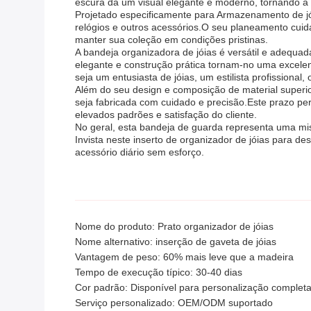
escura dá um visual elegante e moderno, tornando a
Projetado especificamente para Armazenamento de jóia
relógios e outros acessórios.O seu planeamento cu
manter sua coleção em condições pristinas.
A bandeja organizadora de jóias é versátil e adequa
elegante e construção prática tornam-no uma excele
seja um entusiasta de jóias, um estilista profissiona
Além do seu design e composição de material superio
seja fabricada com cuidado e precisão.Este prazo pe
elevados padrões e satisfação do cliente.
No geral, esta bandeja de guarda representa uma mis
Invista neste inserto de organizador de jóias para d
acessório diário sem esforço.
Nome do produto: Prato organizador de jóias
Nome alternativo: inserção de gaveta de jóias
Vantagem de peso: 60% mais leve que a madeira
Tempo de execução típico: 30-40 dias
Cor padrão: Disponível para personalização complet
Serviço personalizado: OEM/ODM suportado