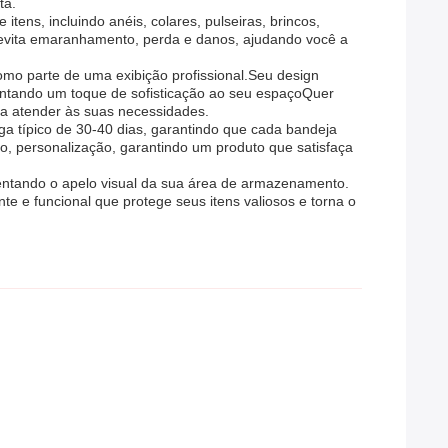
ta.
ens, incluindo anéis, colares, pulseiras, brincos,
 evita emaranhamento, perda e danos, ajudando você a
omo parte de uma exibição profissional.Seu design
entando um toque de sofisticação ao seu espaçoQuer
ara atender às suas necessidades.
a típico de 30-40 dias, garantindo que cada bandeja
o, personalização, garantindo um produto que satisfaça
mentando o apelo visual da sua área de armazenamento.
te e funcional que protege seus itens valiosos e torna o