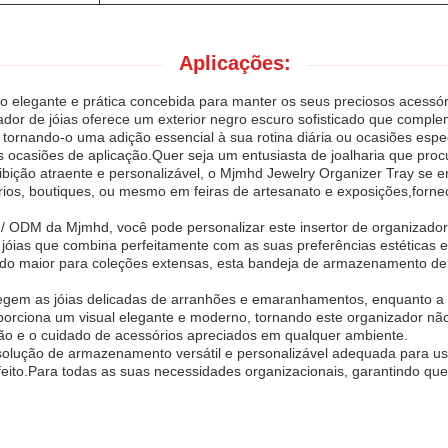
Aplicações:
 elegante e prática concebida para manter os seus preciosos acessór
ador de jóias oferece um exterior negro escuro sofisticado que compl
 tornando-o uma adição essencial à sua rotina diária ou ocasiões espec
as ocasiões de aplicação.Quer seja um entusiasta de joalharia que pro
xibição atraente e personalizável, o Mjmhd Jewelry Organizer Tray se e
ários, boutiques, ou mesmo em feiras de artesanato e exposições,forn
/ ODM da Mjmhd, você pode personalizar este insertor de organizador 
e jóias que combina perfeitamente com as suas preferências estéticas
o maior para coleções extensas, esta bandeja de armazenamento de 
egem as jóias delicadas de arranhões e emaranhamentos, enquanto a 
oporciona um visual elegante e moderno, tornando este organizador n
o e o cuidado de acessórios apreciados em qualquer ambiente.
lução de armazenamento versátil e personalizável adequada para uso 
erfeito.Para todas as suas necessidades organizacionais, garantindo 