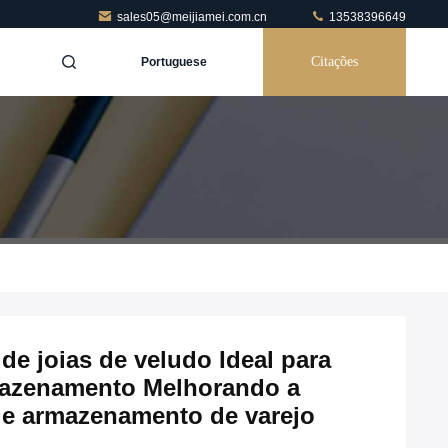
sales05@meijiamei.com.cn
13538396649
Citações
Portuguese
de joias de veludo Ideal para
mazenamento Melhorando a
 e armazenamento de varejo