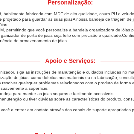
Personalização:
, habilmente fabricada com MDF de alta qualidade, couro PU e veludo
 é projetado para guardar as suas jóiasA nossa bandeja de triagem de j
óias..
, permitindo que você personalize a bandeja organizadora de jóias p
rganizador de porta de jóias seja feito com precisão e qualidade.Con
eriência de armazenamento de jóias.
Apoio e Serviços:
anizador, siga as instruções de manutenção e cuidados incluídas no m
zação de jóias, como defeitos nos materiais ou na fabricação, consult
esolver quaisquer problemas relacionados com o produto de forma ef
 suavemente a superfície.
deja para manter as joias seguras e facilmente acessíveis.
nutenção ou tiver dúvidas sobre as características do produto, consult
 você a entrar em contato através dos canais de suporte apropriados 