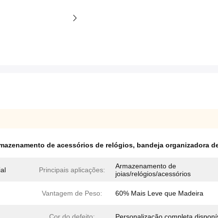
rmazenamento de acessórios de relógios
,
bandeja organizadora d
Armazenamento de
al
Principais aplicações:
joias/relógios/acessórios
Vantagem de Peso:
60% Mais Leve que Madeira
Cor do defeito:
Personalização completa disponí