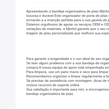
Apresentando a bandeja organizadora de jóias Mjmhd
luxuosa e durável.Este organizador de porta de jóias
tornando-a a inserção perfeita para a sua gaveta de j
Estamos orgulhosos de apoiar os serviços OEM e ODM
variações de materiais, a Mjmhd garante que o seu o
triagem de jóias personalizada que melhore sua exp
Para garantir a longevidade e o uso ideal do seu org
Se tiver algum problema com a sua bandeja de organi
compra.A nossa equipa de apoio está empenhada em r
Para limpeza, use um pano macio e seco para limpar
Recomendamos organizar e limpar regularmente a ban
Se precisar de assistência com montagem, dicas de ma
nossos recursos de suporte online.
Sua satisfação é importante para nós, e encorajamos
bandeja organizadora de jóias.