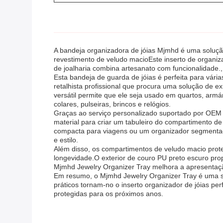
A bandeja organizadora de jóias Mjmhd é uma solução
revestimento de veludo macioEste inserto de organiz
de joalharia combina artesanato com funcionalidade.,
Esta bandeja de guarda de jóias é perfeita para vári
retalhista profissional que procura uma solução de e
versátil permite que ele seja usado em quartos, arm
colares, pulseiras, brincos e relógios.
Graças ao serviço personalizado suportado por OEM 
material para criar um tabuleiro do compartimento d
compacta para viagens ou um organizador segmentad
e estilo.
Além disso, os compartimentos de veludo macio prot
longevidade.O exterior de couro PU preto escuro pr
Mjmhd Jewelry Organizer Tray melhora a apresentaçã
Em resumo, o Mjmhd Jewelry Organizer Tray é uma so
práticos tornam-no o inserto organizador de jóias p
protegidas para os próximos anos.