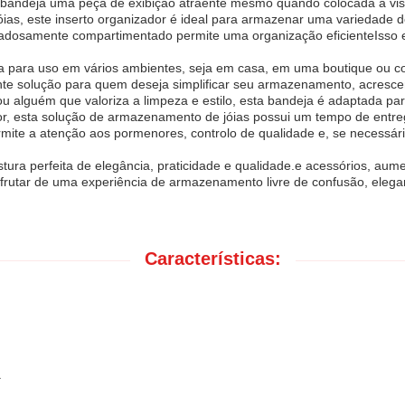
 bandeja uma peça de exibição atraente mesmo quando colocada à vis
s, este inserto organizador é ideal para armazenar uma variedade de it
idadosamente compartimentado permite uma organização eficienteIsso
da para uso em vários ambientes, seja em casa, em uma boutique ou c
nte solução para quem deseja simplificar seu armazenamento, acresc
l, ou alguém que valoriza a limpeza e estilo, esta bandeja é adaptada p
r, esta solução de armazenamento de jóias possui um tempo de entreg
rmite a atenção aos pormenores, controlo de qualidade e, se necessári
tura perfeita de elegância, praticidade e qualidade.e acessórios, au
esfrutar de uma experiência de armazenamento livre de confusão, elegan
Características:
a