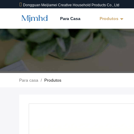
Dongguan Meijiamei Creative Household Products Co., Ltd
Para Casa
Produtos
Para casa
/
Produtos