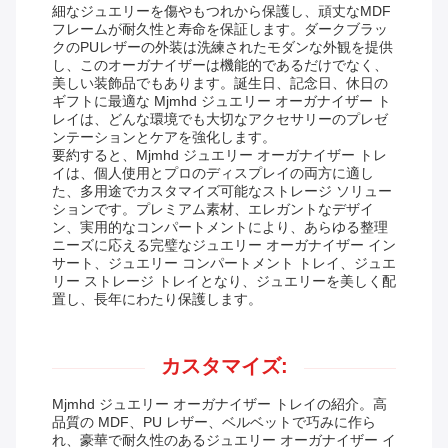
細なジュエリーを傷やもつれから保護し、頑丈なMDF
フレームが耐久性と寿命を保証します。ダークブラッ
クのPUレザーの外装は洗練されたモダンな外観を提供
し、このオーガナイザーは機能的であるだけでなく、
美しい装飾品でもあります。誕生日、記念日、休日の
ギフトに最適な Mjmhd ジュエリー オーガナイザー ト
レイは、どんな環境でも大切なアクセサリーのプレゼ
ンテーションとケアを強化します。
要約すると、Mjmhd ジュエリー オーガナイザー トレ
イは、個人使用とプロのディスプレイの両方に適し
た、多用途でカスタマイズ可能なストレージ ソリュー
ションです。プレミアム素材、エレガントなデザイ
ン、実用的なコンパートメントにより、あらゆる整理
ニーズに応える完璧なジュエリー オーガナイザー イン
サート、ジュエリー コンパートメント トレイ、ジュエ
リー ストレージ トレイとなり、ジュエリーを美しく配
置し、長年にわたり保護します。
カスタマイズ:
Mjmhd ジュエリー オーガナイザー トレイの紹介。高
品質の MDF、PU レザー、ベルベットで巧みに作ら
れ、豪華で耐久性のあるジュエリー オーガナイザー イ