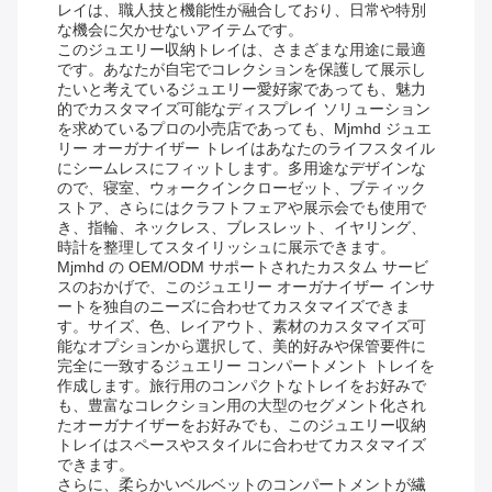
レイは、職人技と機能性が融合しており、日常や特別
な機会に欠かせないアイテムです。
このジュエリー収納トレイは、さまざまな用途に最適
です。あなたが自宅でコレクションを保護して展示し
たいと考えているジュエリー愛好家であっても、魅力
的でカスタマイズ可能なディスプレイ ソリューション
を求めているプロの小売店であっても、Mjmhd ジュエ
リー オーガナイザー トレイはあなたのライフスタイル
にシームレスにフィットします。多用途なデザインな
ので、寝室、ウォークインクローゼット、ブティック
ストア、さらにはクラフトフェアや展示会でも使用で
き、指輪、ネックレス、ブレスレット、イヤリング、
時計を整理してスタイリッシュに展示できます。
Mjmhd の OEM/ODM サポートされたカスタム サービ
スのおかげで、このジュエリー オーガナイザー インサ
ートを独自のニーズに合わせてカスタマイズできま
す。サイズ、色、レイアウト、素材のカスタマイズ可
能なオプションから選択して、美的好みや保管要件に
完全に一致するジュエリー コンパートメント トレイを
作成します。旅行用のコンパクトなトレイをお好みで
も、豊富なコレクション用の大型のセグメント化され
たオーガナイザーをお好みでも、このジュエリー収納
トレイはスペースやスタイルに合わせてカスタマイズ
できます。
さらに、柔らかいベルベットのコンパートメントが繊