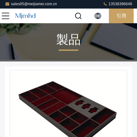
sales05@meijiamei.com.cn
13538396649
引用
製品