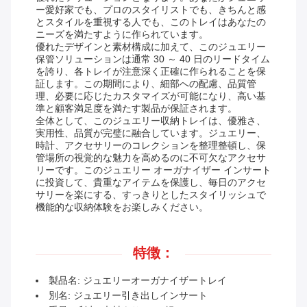
ー愛好家でも、プロのスタイリストでも、きちんと感
とスタイルを重視する人でも、このトレイはあなたの
ニーズを満たすように作られています。
優れたデザインと素材構成に加えて、このジュエリー
保管ソリューションは通常 30 ～ 40 日のリードタイム
を誇り、各トレイが注意深く正確に作られることを保
証します。この期間により、細部への配慮、品質管
理、必要に応じたカスタマイズが可能になり、高い基
準と顧客満足度を満たす製品が保証されます。
全体として、このジュエリー収納トレイは、優雅さ、
実用性、品質が完璧に融合しています。ジュエリー、
時計、アクセサリーのコレクションを整理整頓し、保
管場所の視覚的な魅力を高めるのに不可欠なアクセサ
リーです。このジュエリー オーガナイザー インサート
に投資して、貴重なアイテムを保護し、毎日のアクセ
サリーを楽にする、すっきりとしたスタイリッシュで
機能的な収納体験をお楽しみください。
特徴：
製品名: ジュエリーオーガナイザートレイ
別名: ジュエリー引き出しインサート