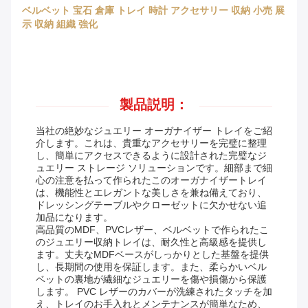
ベルベット 宝石 倉庫 トレイ 時計 アクセサリー 収納 小売 展
示 収納 組織 強化
製品説明：
当社の絶妙なジュエリー オーガナイザー トレイをご紹
介します。これは、貴重なアクセサリーを完璧に整理
し、簡単にアクセスできるように設計された完璧なジ
ュエリー ストレージ ソリューションです。細部まで細
心の注意を払って作られたこのオーガナイザートレイ
は、機能性とエレガントな美しさを兼ね備えており、
ドレッシングテーブルやクローゼットに欠かせない追
加品になります。
高品質のMDF、PVCレザー、ベルベットで作られたこ
のジュエリー収納トレイは、耐久性と高級感を提供し
ます。丈夫なMDFベースがしっかりとした基盤を提供
し、長期間の使用を保証します。また、柔らかいベル
ベットの裏地が繊細なジュエリーを傷や損傷から保護
します。 PVC レザーのカバーが洗練されたタッチを加
え、トレイのお手入れとメンテナンスが簡単なため、