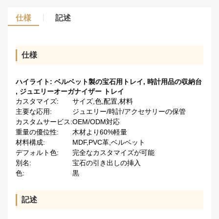
仕様
記述
仕様
ハイライト:
ベルベット製の宝石用トレイ
,
時計用品の収納台
,
ジュエリーオーガナイザー トレイ
カスタマイズ:
サイズ,色,配置,材料
主要な応用:
ジュエリー/時計/アクセサリーの保管
カスタムサービス:
OEM/ODM対応
重量の優位性:
木材より60%軽量
材料構成:
MDF,PVC革,ベルベット
デフォルト色:
完全なカスタマイズが可能
別名:
宝石の引き出しの挿入
色:
黒
記述