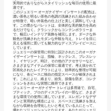
実用的でありながらスタイリッシュな毎日の使用に最
適です。
このジュエリー オーガナイザー インサートの配色は、
濃い茶色と明るい茶色の色調の洗練された組み合わせ
が特徴で、暗い外装色の仕上げと美しく調和していま
す。この豊かなパレットは、全体的な美的魅力を高め
るだけでなく、クラシックからコンテンポラリーま
で、幅広いインテリア装飾を補完します。ダークな外
観色が洗練されたモダンな外観を与え、トレイを目に
見える場所に置いても魅力的なディスプレイピースに
しています。
ジュエリーの保管用に特別に設計されたこのオーガナ
イザーインサートは、指輪、ネックレス、ブレスレッ
ト、イヤリング、時計、その他のアクセサリーなど、
さまざまなアイテムの保管に最適です。考え抜かれて
区画化されたレイアウトにより、効率的な整理が可能
になり、各ピースに独自の指定スペースが確保されま
す。これにより、絡まり、紛失、損傷を防ぎ、コレク
ションをきれいな状態に維持できます。
ジュエリー オーガナイザー トレイは多用途で、自宅、
ブティック、プロのディスプレイの一部など、さまざ
まな環境での使用に適しています。エレガントなデザ
インと実用的な構造により、スペースに洗練さを加え
ながら収納を合理化したいと考えている人にとって、
優れたソリューションとなります。あなたがジュエリ