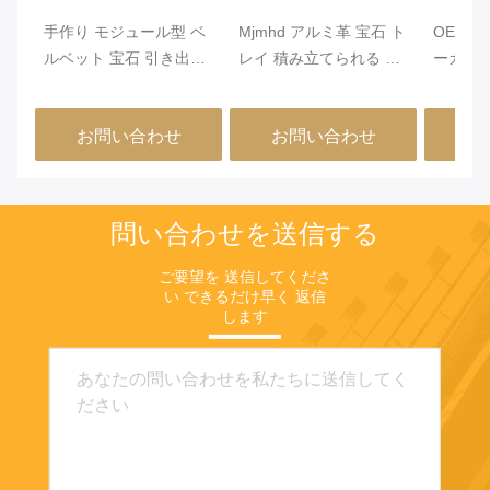
手作り モジュール型 ベ
Mjmhd アルミ革 宝石 ト
OEM 
ルベット 宝石 引き出し
レイ 積み立てられる 宝
ーガナ
オーガナイザー クロー
石 トレー 引き出し用 手
ルミニウ
ゼット 引き出し 挿入
作り
ー 460x
お問い合わせ
お問い合わせ
お
問い合わせを送信する
ご要望を 送信してくださ
い できるだけ早く 返信
します