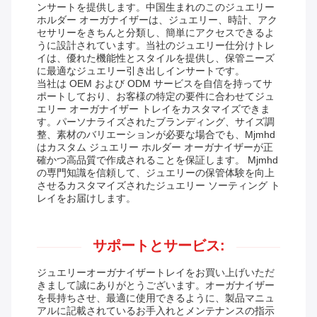
ンサートを提供します。中国生まれのこのジュエリー
ホルダー オーガナイザーは、ジュエリー、時計、アク
セサリーをきちんと分類し、簡単にアクセスできるよ
うに設計されています。当社のジュエリー仕分けトレ
イは、優れた機能性とスタイルを提供し、保管ニーズ
に最適なジュエリー引き出しインサートです。
当社は OEM および ODM サービスを自信を持ってサ
ポートしており、お客様の特定の要件に合わせてジュ
エリー オーガナイザー トレイをカスタマイズできま
す。パーソナライズされたブランディング、サイズ調
整、素材のバリエーションが必要な場合でも、Mjmhd
はカスタム ジュエリー ホルダー オーガナイザーが正
確かつ高品質で作成されることを保証します。 Mjmhd
の専門知識を信頼して、ジュエリーの保管体験を向上
させるカスタマイズされたジュエリー ソーティング ト
レイをお届けします。
サポートとサービス:
ジュエリーオーガナイザートレイをお買い上げいただ
きまして誠にありがとうございます。オーガナイザー
を長持ちさせ、最適に使用できるように、製品マニュ
アルに記載されているお手入れとメンテナンスの指示