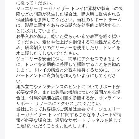
に従ってください。
ジュエリー オーガナイザー トレイに素材や製造上の欠
陥などの問題が発生した場合は、購入時に提供される
保証情報を参照してください。当社のサポート チーム
は、製品に関するあらゆる懸念を効率的に解決するこ
とに尽力しています。
お手入れの際は、乾いた柔らかい布で表面を軽く拭い
てください。素材や仕上げを損傷する可能性があるた
め、研磨剤入りのクリーナーを使用したり、トレイを
水に浸したりしないでください。
ジュエリーを安全に保ち、簡単にアクセスできるよう
に、トレイを定期的に整理して掃除することをお勧め
します。トレイの構造と外観を維持するために、コン
パートメントに過負荷を加えないようにしてくださ
い。
組み立てやメンテナンスのヒントについてサポートが
必要な場合、または製品の機能について質問がある場
合は、付属の詳細な説明書を参照するか、オンライン
サポート リソースにアクセスしてください。
当社にとってお客様のご満足は重要です。ジュエリー
オーガナイザー トレイに関するさらなるサポートや情
報が必要な場合は、適切なサポート チャネルを通じて
ご連絡いただくことをお勧めします。