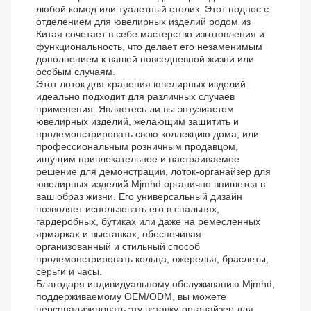
любой комод или туалетный столик. Этот поднос с
отделением для ювелирных изделий родом из
Китая сочетает в себе мастерство изготовления и
функциональность, что делает его незаменимым
дополнением к вашей повседневной жизни или
особым случаям.
Этот лоток для хранения ювелирных изделий
идеально подходит для различных случаев
применения. Являетесь ли вы энтузиастом
ювелирных изделий, желающим защитить и
продемонстрировать свою коллекцию дома, или
профессиональным розничным продавцом,
ищущим привлекательное и настраиваемое
решение для демонстрации, лоток-органайзер для
ювелирных изделий Mjmhd органично впишется в
ваш образ жизни. Его универсальный дизайн
позволяет использовать его в спальнях,
гардеробных, бутиках или даже на ремесленных
ярмарках и выставках, обеспечивая
организованный и стильный способ
продемонстрировать кольца, ожерелья, браслеты,
серьги и часы.
Благодаря индивидуальному обслуживанию Mjmhd,
поддерживаемому OEM/ODM, вы можете
персонализировать эту вставку-органайзер для