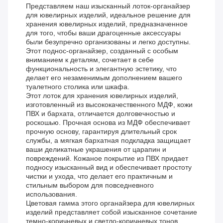
Представляем наш изысканный лоток-органайзер
для ювелирных изделий, идеальное решение для
хранения ювелирных изделий, предназначенное
для того, чтобы ваши драгоценные аксессуары
были безупречно организованы и легко доступны.
Этот поднос-органайзер, созданный с особым
вниманием к деталям, сочетает в себе
функциональность и элегантную эстетику, что
делает его незаменимым дополнением вашего
туалетного столика или шкафа.
Этот лоток для хранения ювелирных изделий,
изготовленный из высококачественного МДФ, кожи
ПВХ и бархата, отличается долговечностью и
роскошью. Прочная основа из МДФ обеспечивает
прочную основу, гарантируя длительный срок
службы, а мягкая бархатная подкладка защищает
ваши деликатные украшения от царапин и
повреждений. Кожаное покрытие из ПВХ придает
подносу изысканный вид и обеспечивает простоту
чистки и ухода, что делает его практичным и
стильным выбором для повседневного
использования.
Цветовая гамма этого органайзера для ювелирных
изделий представляет собой изысканное сочетание
темно-коричневых и светло-коричневых тонов,