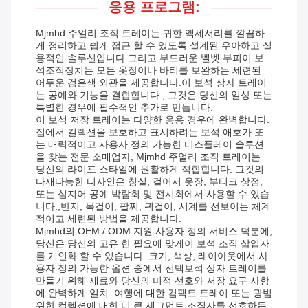
응용 프로그램:
Mjmhd 주얼리 조직 트레이는 귀한 액세서리를 깔끔하
게 정리하고 쉽게 접근 할 수 있도록 설계된 우아하고 실
용적인 솔루션입니다.그리고 부드러운 벨벳 부피이 보
석조직장치는 모든 옷장이나 바티를 보완하는 세련된
어두운 검은색 외관을 제공합니다.이 보석 상자 트레이
는 공예와 기능을 결합합니다., 그것은 당신의 일상 또는
특별한 경우에 필수적인 추가로 만듭니다.
이 보석 저장 트레이는 다양한 응용 경우에 완벽합니다.
집에서 컬렉션을 보호하고 표시하려는 보석 애호가 또
는 매력적이고 사용자 정의 가능한 디스플레이 솔루션
을 찾는 전문 소매업자, Mjmhd 주얼리 조직 트레이는
당신의 라이프 스타일에 원활하게 적합합니다. 그것의
다재다능한 디자인은 침실, 걸어서 옷장, 부티크 상점,
또는 심지어 공예 박람회 및 전시회에서 사용할 수 있습
니다.,반지, 목걸이, 팔찌, 귀걸이, 시계를 선보이는 체계
적이고 세련된 방법을 제공합니다.
Mjmhd의 OEM / ODM 지원 사용자 정의 서비스 덕분에,
당신은 당신의 고유 한 필요에 맞게이 보석 조직 삽입자
를 개인화 할 수 있습니다. 크기, 색상, 레이아웃에서 사
용자 정의 가능한 옵션 중에서 선택보석 상자 트레이를
만들기 위해 재료와 당신의 미적 선호와 저장 요구 사항
에 완벽하게 일치. 여행에 대한 컴팩트 트레이 또는 광범
위한 컬렉션에 대한 더 큰 세그먼트 조직자를 선호하든,