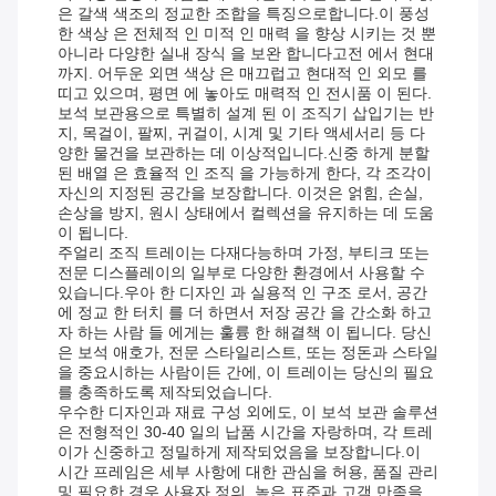
은 갈색 색조의 정교한 조합을 특징으로합니다.이 풍성
한 색상 은 전체적 인 미적 인 매력 을 향상 시키는 것 뿐
아니라 다양한 실내 장식 을 보완 합니다고전 에서 현대
까지. 어두운 외면 색상 은 매끄럽고 현대적 인 외모 를
띠고 있으며, 평면 에 놓아도 매력적 인 전시품 이 된다.
보석 보관용으로 특별히 설계 된 이 조직기 삽입기는 반
지, 목걸이, 팔찌, 귀걸이, 시계 및 기타 액세서리 등 다
양한 물건을 보관하는 데 이상적입니다.신중 하게 분할
된 배열 은 효율적 인 조직 을 가능하게 한다, 각 조각이
자신의 지정된 공간을 보장합니다. 이것은 얽힘, 손실,
손상을 방지, 원시 상태에서 컬렉션을 유지하는 데 도움
이 됩니다.
주얼리 조직 트레이는 다재다능하며 가정, 부티크 또는
전문 디스플레이의 일부로 다양한 환경에서 사용할 수
있습니다.우아 한 디자인 과 실용적 인 구조 로서, 공간
에 정교 한 터치 를 더 하면서 저장 공간 을 간소화 하고
자 하는 사람 들 에게는 훌륭 한 해결책 이 됩니다. 당신
은 보석 애호가, 전문 스타일리스트, 또는 정돈과 스타일
을 중요시하는 사람이든 간에, 이 트레이는 당신의 필요
를 충족하도록 제작되었습니다.
우수한 디자인과 재료 구성 외에도, 이 보석 보관 솔루션
은 전형적인 30-40 일의 납품 시간을 자랑하며, 각 트레
이가 신중하고 정밀하게 제작되었음을 보장합니다.이
시간 프레임은 세부 사항에 대한 관심을 허용, 품질 관리
및 필요한 경우 사용자 정의, 높은 표준과 고객 만족을