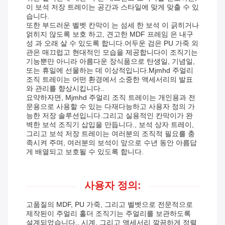
이 보석 저장 트레이는 공간과 스타일에 맞게 맞출 수 있
습니다.
또한 부드러운 벨벳 칸막이 는 섬세 한 보석 이 긁히거나
얽히지 않도록 보호 하고, 견고한 MDF 프레임 은 내구
성 과 오래 살 수 있도록 합니다.어두운 검은 PU 가죽 외
관은 매끄럽고 현대적인 모습을 제공합니다이 조직기는
기능뿐만 아니라 아름다운 장식품으로 탄생일, 기념일,
또는 휴일에 선물하는 데 이상적입니다.Mjmhd 주얼리
조직 트레이는 어떤 환경에서 소중한 액세서리의 발표
와 관리를 향상시킵니다..
요약하자면, Mjmhd 주얼리 조직 트레이는 개인용과 전
문용으로 사용할 수 있는 다재다능하고 사용자 정의 가
능한 저장 솔루션입니다.그리고 실용적인 칸막이가 완
벽한 보석 조직기 삽입을 만듭니다., 보석 상자 트레이,
그리고 보석 저장 트레이는 여러분의 조직적 필요를 충
족시켜 주며, 여러분의 보석이 앞으로 수년 동안 아름답
게 배열되고 보호될 수 있도록 합니다.
사용자 정의:
고품질의 MDF, PU 가죽, 그리고 벨벳으로 전문적으로
제작된이 주얼리 홀더 조직기는 주얼리를 보관하도록
설계되었습니다., 시계, 그리고 액세서리 깔끔하게 정렬