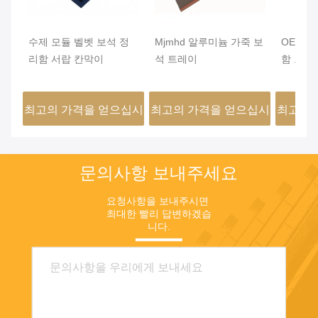
수제 모듈 벨벳 보석 정
Mjmhd 알루미늄 가죽 보
OEM 
리함 서랍 칸막이
석 트레이
함 트레
PVC 가
460x15
최고의 가격을 얻으십시
최고의 가격을 얻으십시
최고의 
오
오
문의사항 보내주세요
요청사항을 보내주시면 
최대한 빨리 답변하겠습
니다.