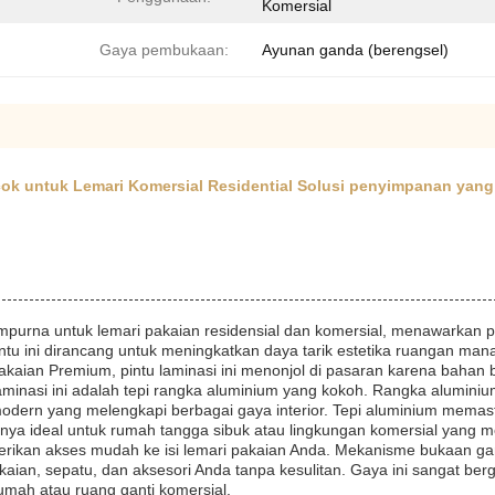
Komersial
Gaya pembukaan:
Ayunan ganda (berengsel)
cok untuk Lemari Komersial Residential Solusi penyimpanan yang
mpurna untuk lemari pakaian residensial dan komersial, menawarkan p
pintu ini dirancang untuk meningkatkan daya tarik estetika ruangan ma
aian Premium, pintu laminasi ini menonjol di pasaran karena bahan berk
Laminasi ini adalah tepi rangka aluminium yang kokoh. Rangka alumini
modern yang melengkapi berbagai gaya interior. Tepi aluminium mema
nnya ideal untuk rumah tangga sibuk atau lingkungan komersial yang
erikan akses mudah ke isi lemari pakaian Anda. Mekanisme bukaan 
n, sepatu, dan aksesori Anda tanpa kesulitan. Gaya ini sangat ber
umah atau ruang ganti komersial.