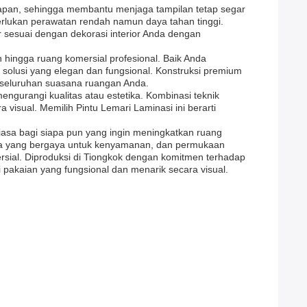
mbapan, sehingga membantu menjaga tampilan tetap segar
merlukan perawatan rendah namun daya tahan tinggi.
r sesuai dengan dekorasi interior Anda dengan
 hingga ruang komersial profesional. Baik Anda
an solusi yang elegan dan fungsional. Konstruksi premium
keseluruhan suasana ruangan Anda.
engurangi kualitas atau estetika. Kombinasi teknik
visual. Memilih Pintu Lemari Laminasi ini berarti
biasa bagi siapa pun yang ingin meningkatkan ruang
nda yang bergaya untuk kenyamanan, dan permukaan
ial. Diproduksi di Tiongkok dengan komitmen terhadap
pakaian yang fungsional dan menarik secara visual.