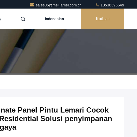
sales05@meijiamei.com.cn
13538396649
s
Kutipan
Indonesian
nate Panel Pintu Lemari Cocok
Residential Solusi penyimpanan
rgaya