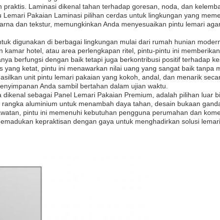
an praktis. Laminasi dikenal tahan terhadap goresan, noda, dan kele
intu Lemari Pakaian Laminasi pilihan cerdas untuk lingkungan yang me
i warna dan tekstur, memungkinkan Anda menyesuaikan pintu lemari aga
ntuk digunakan di berbagai lingkungan mulai dari rumah hunian modern
an kamar hotel, atau area perlengkapan ritel, pintu-pintu ini memberik
a berfungsi dengan baik tetapi juga berkontribusi positif terhadap 
s yang ketat, pintu ini menawarkan nilai uang yang sangat baik tanpa m
lkan unit pintu lemari pakaian yang kokoh, andal, dan menarik secara 
penyimpanan Anda sambil bertahan dalam ujian waktu.
a dikenal sebagai Panel Lemari Pakaian Premium, adalah pilihan luar 
epi rangka aluminium untuk menambah daya tahan, desain bukaan ga
watan, pintu ini memenuhi kebutuhan pengguna perumahan dan komers
 memadukan kepraktisan dengan gaya untuk menghadirkan solusi lemari 