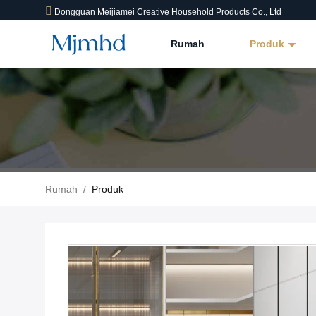
Dongguan Meijiamei Creative Household Products Co., Ltd
Rumah
Produk
Rumah
/
Produk