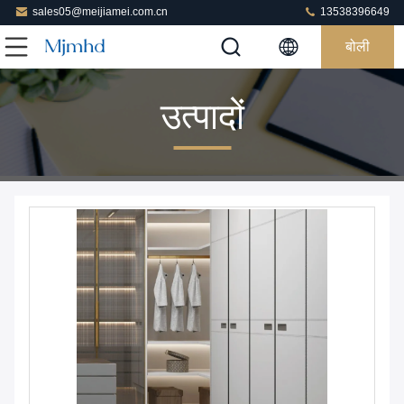
sales05@meijiamei.com.cn
13538396649
बोली
उत्पादों