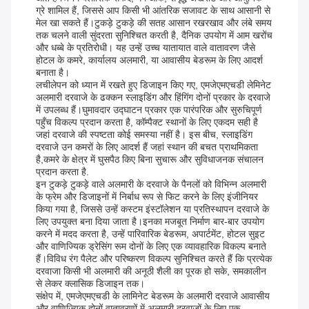
ग्रे शामिल हैं, जिससे आप किसी भी आंतरिक सजावट के साथ आसानी से
मेल खा सकते हैं।टुकड़े टुकड़े की सतह आसान रखरखाव और लंबे समय
तक चलने वाली सुंदरता सुनिश्चित करती है, दैनिक उपयोग में आम खरोंच
और धब्बे के प्रतिरोधी। यह उन्हें उच्च यातायात वाले वातावरण जैसे
होटल के कमरे, कार्यालय अलमारी, या आवासीय बेडरूम के लिए आदर्श
बनाता है।
लचीलेपन को ध्यान में रखते हुए डिजाइन किए गए, एमजेएमएचडी लेमिनेट
अलमारी दरवाजे के ढक्कन स्लाइडिंग और हिंगिंग दोनों प्रकार के दरवाजे
में उपलब्ध हैं।घुमावदार उद्घाटन प्रकार एक पारंपरिक और सुरुचिपूर्ण
पहुँच विकल्प प्रदान करता है, कॉम्पैक्ट स्थानों के लिए एकदम सही है
जहां दरवाजे की स्पष्टता कोई समस्या नहीं है। इस बीच, स्लाइडिंग
दरवाजे उन कमरों के लिए आदर्श हैं जहां स्थान की बचत प्राथमिकता
है,कमरे के क्षेत्र में घुसपैठ किए बिना सुचारू और सुविधाजनक संचालन
प्रदान करता है.
इन टुकड़े टुकड़े वाले अलमारी के दरवाजे के पैनलों को विभिन्न अलमारी
के फ्रेम और डिजाइनों में निर्बाध रूप से फिट करने के लिए इंजीनियर
किया गया है, जिससे उन्हें कस्टम इंस्टॉलेशन या प्रतिस्थापन दरवाजे के
लिए उपयुक्त बना दिया जाता है।इनका मजबूत निर्माण बार-बार उपयोग
करने में मदद करता है, उन्हें पारिवारिक बेडरूम, अपार्टमेंट, होटल सुइट
और वाणिज्यिक ड्रेसिंग रूम दोनों के लिए एक व्यावहारिक विकल्प बनाते
हैं।विविध रंग पैलेट और परिष्करण विकल्प सुनिश्चित करते हैं कि प्रत्येक
दरवाजा किसी भी अलमारी की अनूठी शैली का पूरक हो सके, समकालीन
से लेकर क्लासिक डिजाइन तक।
संक्षेप में, एमजेएमएचडी के लामिनेट बेडरूम के अलमारी दरवाजे आवासीय
और वाणिज्यिक दोनों वातावरणों में अलमारी दरवाजों के लिए एक