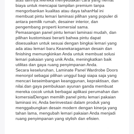
atas lainnya.Mereka menyediakan cara yang hemat
biaya untuk mencapai tampilan premium tanpa
mengorbankan kualitas atau daya tahanHal ini
membuat pintu lemari laminasi pilihan yang populer di
antara pemilik rumah, desainer interior, dan
pengembang properti komersial sama.
Pemasangan panel pintu lemari laminasi mudah, dan
pilihan kustomisasi berarti bahwa pintu dapat
disesuaikan untuk sesuai dengan bingkai lemari yang
ada atau lemari baru.Keanekaragaman desain dan
finishing memungkinkan Anda untuk membuat solusi
lemari pakaian yang unik Anda, meningkatkan baik
utilitas dan gaya ruang penyimpanan Anda.
Secara keseluruhan, Laminate Panel Wardrobe Doors
menonjol sebagai pilihan unggul bagi siapa saja yang
mencari keseimbangan keanggunan, kepraktisan, dan
nilai.dan gaya pembukaan ayunan ganda membuat
mereka cocok untuk berbagai aplikasi perumahan dan
komersialDengan memilih panel pintu lemari pakaian
laminasi ini, Anda berinvestasi dalam produk yang
menggabungkan desain modern dengan kinerja yang
tahan lama, mengubah lemari pakaian Anda menjadi
ruang penyimpanan yang stylish dan efisien.