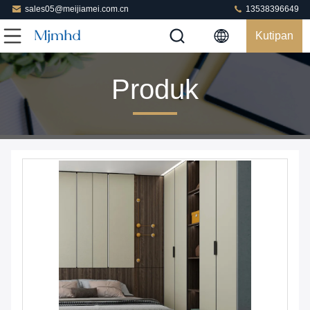
sales05@meijiamei.com.cn
13538396649
Kutipan
Produk