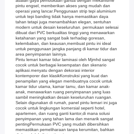
adalah gaya pembukaan ganda dengan mekanisme
pintu engsel, memberikan akses yang mudah dan
operasi yang lancar.Penggunaan strip tepi aluminium
untuk tepi banding tidak hanya memastikan daya
tahan tetapi juga menambahkan elegan, sentuhan
modern untuk desain keseluruhan. permukaan selesai
dibuat dari PVC berkualitas tinggi yang menawarkan
ketahanan yang sangat baik terhadap goresan,
kelembaban, dan keausan,membuat pintu ini ideal
untuk penggunaan jangka panjang di kamar tidur dan
area penyimpanan lainnya.
Pintu lemari kamar tidur laminasi oleh Mjmhd sangat
cocok untuk berbagai kesempatan dan skenario
aplikasi.menyatu dengan dekorasi interior
kontemporer dan klasikKonstruksi yang kuat dan
penampilan yang elegan membuatnya cocok untuk
kamar tidur utama, kamar tamu, dan kamar anak-
anak, menawarkan ruang penyimpanan yang luas
sambil meningkatkan desain keseluruhan ruangan.
Selain digunakan di rumah, panel pintu lemari ini juga
cocok untuk lingkungan komersial seperti hotel,
apartemen, dan ruang ganti kantor,di mana solusi
penyimpanan yang tahan lama dan menarik sangat
pentingPermukaan PVC yang mudah dibersihkan
memastikan pemeliharaan tanpa kerumitan, bahkan