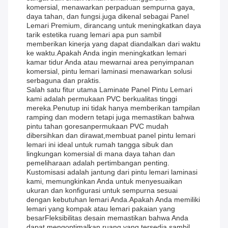
komersial, menawarkan perpaduan sempurna gaya,
daya tahan, dan fungsi.juga dikenal sebagai Panel
Lemari Premium, dirancang untuk meningkatkan daya
tarik estetika ruang lemari apa pun sambil
memberikan kinerja yang dapat diandalkan dari waktu
ke waktu.Apakah Anda ingin meningkatkan lemari
kamar tidur Anda atau mewarnai area penyimpanan
komersial, pintu lemari laminasi menawarkan solusi
serbaguna dan praktis.
Salah satu fitur utama Laminate Panel Pintu Lemari
kami adalah permukaan PVC berkualitas tinggi
mereka.Penutup ini tidak hanya memberikan tampilan
ramping dan modern tetapi juga memastikan bahwa
pintu tahan goresanpermukaan PVC mudah
dibersihkan dan dirawat,membuat panel pintu lemari
lemari ini ideal untuk rumah tangga sibuk dan
lingkungan komersial di mana daya tahan dan
pemeliharaan adalah pertimbangan penting.
Kustomisasi adalah jantung dari pintu lemari laminasi
kami, memungkinkan Anda untuk menyesuaikan
ukuran dan konfigurasi untuk sempurna sesuai
dengan kebutuhan lemari Anda.Apakah Anda memiliki
lemari yang kompak atau lemari pakaian yang
besarFleksibilitas desain memastikan bahwa Anda
dapat mengoptimalkan ruang yang tersedia sambil