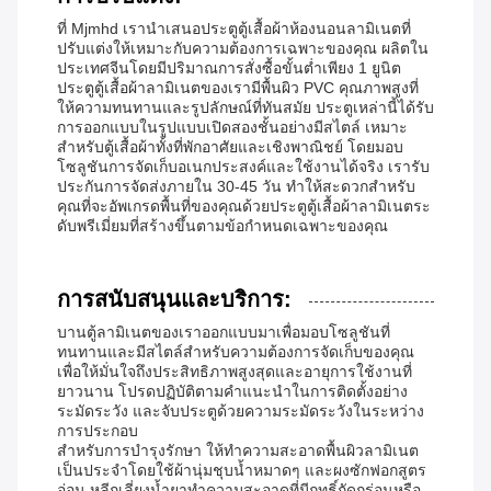
ที่ Mjmhd เรานำเสนอประตูตู้เสื้อผ้าห้องนอนลามิเนตที่
ปรับแต่งให้เหมาะกับความต้องการเฉพาะของคุณ ผลิตใน
ประเทศจีนโดยมีปริมาณการสั่งซื้อขั้นต่ำเพียง 1 ยูนิต
ประตูตู้เสื้อผ้าลามิเนตของเรามีพื้นผิว PVC คุณภาพสูงที่
ให้ความทนทานและรูปลักษณ์ที่ทันสมัย ประตูเหล่านี้ได้รับ
การออกแบบในรูปแบบเปิดสองชั้นอย่างมีสไตล์ เหมาะ
สำหรับตู้เสื้อผ้าทั้งที่พักอาศัยและเชิงพาณิชย์ โดยมอบ
โซลูชันการจัดเก็บอเนกประสงค์และใช้งานได้จริง เรารับ
ประกันการจัดส่งภายใน 30-45 วัน ทำให้สะดวกสำหรับ
คุณที่จะอัพเกรดพื้นที่ของคุณด้วยประตูตู้เสื้อผ้าลามิเนตระ
ดับพรีเมี่ยมที่สร้างขึ้นตามข้อกำหนดเฉพาะของคุณ
การสนับสนุนและบริการ:
บานตู้ลามิเนตของเราออกแบบมาเพื่อมอบโซลูชันที่
ทนทานและมีสไตล์สำหรับความต้องการจัดเก็บของคุณ
เพื่อให้มั่นใจถึงประสิทธิภาพสูงสุดและอายุการใช้งานที่
ยาวนาน โปรดปฏิบัติตามคำแนะนำในการติดตั้งอย่าง
ระมัดระวัง และจับประตูด้วยความระมัดระวังในระหว่าง
การประกอบ
สำหรับการบำรุงรักษา ให้ทำความสะอาดพื้นผิวลามิเนต
เป็นประจำโดยใช้ผ้านุ่มชุบน้ำหมาดๆ และผงซักฟอกสูตร
อ่อน หลีกเลี่ยงน้ำยาทำความสะอาดที่มีฤทธิ์กัดกร่อนหรือ