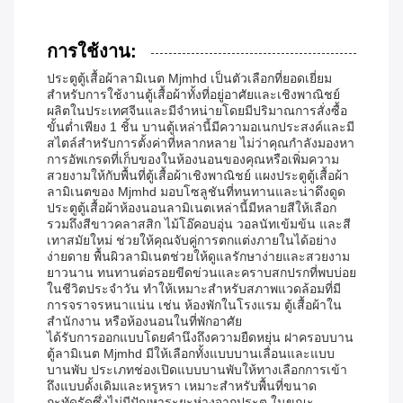
การใช้งาน:
ประตูตู้เสื้อผ้าลามิเนต Mjmhd เป็นตัวเลือกที่ยอดเยี่ยม
สำหรับการใช้งานตู้เสื้อผ้าทั้งที่อยู่อาศัยและเชิงพาณิชย์
ผลิตในประเทศจีนและมีจำหน่ายโดยมีปริมาณการสั่งซื้อ
ขั้นต่ำเพียง 1 ชิ้น บานตู้เหล่านี้มีความอเนกประสงค์และมี
สไตล์สำหรับการตั้งค่าที่หลากหลาย ไม่ว่าคุณกำลังมองหา
การอัพเกรดที่เก็บของในห้องนอนของคุณหรือเพิ่มความ
สวยงามให้กับพื้นที่ตู้เสื้อผ้าเชิงพาณิชย์ แผงประตูตู้เสื้อผ้า
ลามิเนตของ Mjmhd มอบโซลูชันที่ทนทานและน่าดึงดูด
ประตูตู้เสื้อผ้าห้องนอนลามิเนตเหล่านี้มีหลายสีให้เลือก
รวมถึงสีขาวคลาสสิก ไม้โอ๊คอบอุ่น วอลนัทเข้มข้น และสี
เทาสมัยใหม่ ช่วยให้คุณจับคู่การตกแต่งภายในได้อย่าง
ง่ายดาย พื้นผิวลามิเนตช่วยให้ดูแลรักษาง่ายและสวยงาม
ยาวนาน ทนทานต่อรอยขีดข่วนและคราบสกปรกที่พบบ่อย
ในชีวิตประจำวัน ทำให้เหมาะสำหรับสภาพแวดล้อมที่มี
การจราจรหนาแน่น เช่น ห้องพักในโรงแรม ตู้เสื้อผ้าใน
สำนักงาน หรือห้องนอนในที่พักอาศัย
ได้รับการออกแบบโดยคำนึงถึงความยืดหยุ่น ฝาครอบบาน
ตู้ลามิเนต Mjmhd มีให้เลือกทั้งแบบบานเลื่อนและแบบ
บานพับ ประเภทช่องเปิดแบบบานพับให้ทางเลือกการเข้า
ถึงแบบดั้งเดิมและหรูหรา เหมาะสำหรับพื้นที่ขนาด
กะทัดรัดซึ่งไม่มีปัญหาระยะห่างจากประตู ในขณะ