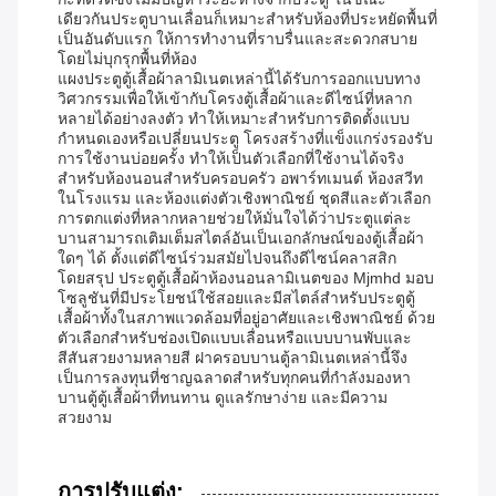
เดียวกันประตูบานเลื่อนก็เหมาะสำหรับห้องที่ประหยัดพื้นที่
เป็นอันดับแรก ให้การทำงานที่ราบรื่นและสะดวกสบาย
โดยไม่บุกรุกพื้นที่ห้อง
แผงประตูตู้เสื้อผ้าลามิเนตเหล่านี้ได้รับการออกแบบทาง
วิศวกรรมเพื่อให้เข้ากับโครงตู้เสื้อผ้าและดีไซน์ที่หลาก
หลายได้อย่างลงตัว ทำให้เหมาะสำหรับการติดตั้งแบบ
กำหนดเองหรือเปลี่ยนประตู โครงสร้างที่แข็งแกร่งรองรับ
การใช้งานบ่อยครั้ง ทำให้เป็นตัวเลือกที่ใช้งานได้จริง
สำหรับห้องนอนสำหรับครอบครัว อพาร์ทเมนต์ ห้องสวีท
ในโรงแรม และห้องแต่งตัวเชิงพาณิชย์ ชุดสีและตัวเลือก
การตกแต่งที่หลากหลายช่วยให้มั่นใจได้ว่าประตูแต่ละ
บานสามารถเติมเต็มสไตล์อันเป็นเอกลักษณ์ของตู้เสื้อผ้า
ใดๆ ได้ ตั้งแต่ดีไซน์ร่วมสมัยไปจนถึงดีไซน์คลาสสิก
โดยสรุป ประตูตู้เสื้อผ้าห้องนอนลามิเนตของ Mjmhd มอบ
โซลูชันที่มีประโยชน์ใช้สอยและมีสไตล์สำหรับประตูตู้
เสื้อผ้าทั้งในสภาพแวดล้อมที่อยู่อาศัยและเชิงพาณิชย์ ด้วย
ตัวเลือกสำหรับช่องเปิดแบบเลื่อนหรือแบบบานพับและ
สีสันสวยงามหลายสี ฝาครอบบานตู้ลามิเนตเหล่านี้จึง
เป็นการลงทุนที่ชาญฉลาดสำหรับทุกคนที่กำลังมองหา
บานตู้ตู้เสื้อผ้าที่ทนทาน ดูแลรักษาง่าย และมีความ
สวยงาม
การปรับแต่ง: