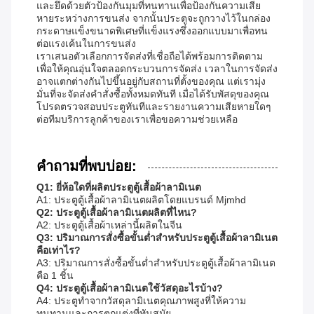
และยึดด้วยตัวป้องกันมุมที่ทนทานเพื่อป้องกันความเสีย
หายระหว่างการขนส่ง จากนั้นประตูจะถูกวางไว้ในกล่อง
กระดาษแข็งขนาดพิเศษที่แข็งแรงซึ่งออกแบบมาเพื่อทน
ต่อแรงเค้นในการขนส่ง
เราเสนอตัวเลือกการจัดส่งที่เชื่อถือได้พร้อมการติดตาม
เพื่อให้คุณอุ่นใจตลอดกระบวนการจัดส่ง เวลาในการจัดส่ง
อาจแตกต่างกันไปขึ้นอยู่กับสถานที่ตั้งของคุณ แต่เรามุ่ง
มั่นที่จะจัดส่งคำสั่งซื้อทั้งหมดทันที เมื่อได้รับพัสดุของคุณ
โปรดตรวจสอบประตูทันทีและรายงานความเสียหายใดๆ
ต่อทีมบริการลูกค้าของเราเพื่อขอความช่วยเหลือ
คำถามที่พบบ่อย:
Q1: ยี่ห้อใดที่ผลิตประตูตู้เสื้อผ้าลามิเนต
A1: ประตูตู้เสื้อผ้าลามิเนตผลิตโดยแบรนด์ Mjmhd
Q2: ประตูตู้เสื้อผ้าลามิเนตผลิตที่ไหน?
A2: ประตูตู้เสื้อผ้าเหล่านี้ผลิตในจีน
Q3: ปริมาณการสั่งซื้อขั้นต่ำสำหรับประตูตู้เสื้อผ้าลามิเนต
คือเท่าไร?
A3: ปริมาณการสั่งซื้อขั้นต่ำสำหรับประตูตู้เสื้อผ้าลามิเนต
คือ 1 ชิ้น
Q4: ประตูตู้เสื้อผ้าลามิเนตใช้วัสดุอะไรบ้าง?
A4: ประตูทำจากวัสดุลามิเนตคุณภาพสูงที่ให้ความ
ทนทานและการตกแต่งที่ทันสมัย