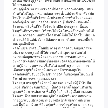
ปรับแต่งประตูตู้เสื้อผ้าให้เข้ากับการตกแต่งภายในของคุณ
ได้อย่างลงตัว
ประตูตู้เสื้อผ้าลามิเนตเหล่านี้มีความหลากหลายสูง เหมาะ
สำหรับใช้ในสภาพแวดล้อมต่างๆ ตั้งแต่บ้านพักอาศัยสมัย
ใหม่ไปจนถึงพื้นที่เชิงพาณิชย์ระดับมืออาชีพ ไม่ว่าคุณจะ
ติดตั้งตู้เสื้อผ้าแบบวอล์กอินส่วนตัว ตู้เสื้อผ้าในห้องพักใน
โรงแรม หรือพื้นที่ติดตั้งร้านค้าปลีก ประตูเหล่านี้มอบ
โซลูชั่นที่หรูหราและใช้งานได้จริง โครงสร้างระดับพรีเมี่
ยมและการออกแบบที่มีสไตล์ช่วยให้มั่นใจได้ว่าไม่เพียงแต่
ทำงานได้ดี แต่ยังส่งผลดีต่อบรรยากาศโดยรวมของพื้นที่
ของคุณอีกด้วย
ผลิตในประเทศจีนโดยมีมาตรฐานการควบคุมคุณภาพที่
เข้มงวด ประตูเหล่านี้ให้ความคุ้มค่าคุ้มราคาโดยไม่
กระทบต่อคุณภาพหรือความสวยงาม การผสมผสาน
ระหว่างเทคนิคการผลิตขั้นสูงและวัสดุคุณภาพสูงส่งผลให้
บานตู้มีความทนทาน เชื่อถือได้ และดึงดูดสายตา การ
เลือกประตูตู้เสื้อผ้าลามิเนตหมายถึงการลงทุนใน
ผลิตภัณฑ์ที่ปรับปรุงโซลูชันการจัดเก็บของคุณในขณะที่
ยังคงผ่านการทดสอบของเวลา
โดยสรุป ประตูตู้เสื้อผ้าลามิเนตของเราหรือที่รู้จักในชื่อ
แผงตู้เสื้อผ้าระดับพรีเมียม เป็นตัวเลือกที่โดดเด่นสำหรับ
ทุกคนที่ต้องการอัพเกรดพื้นที่ตู้เสื้อผ้าหรือตู้เสื้อผ้าของตน
โดดเด่นด้วยขอบเฟรมอะลูมิเนียมเพื่อเพิ่มความทนทาน
การออกแบบเปิดสองบานอย่างมีสไตล์เพื่อความสะดวก
และพื้นผิวลามิเนตที่ยืดหยุ่นเพื่อการบำรุงรักษาง่าย ประตู