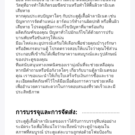
วัสดุที่อาจทำให้เกิดรอยขีดข่วนหรือทำให้พื้นผิวลามิเนต
เสียหาย
หากคุณประสบปัญหาใดๆ กับประตูตู้เสื้อผ้าลามิเนต เช่น
ปัญหาการจัดตำแหน่ง ฮาร์ดแวร์ทำงานผิดปกติ หรือพื้นผิว
เสียหาย โปรดดูคู่มือการแก้ไขปัญหาที่มาพร้อมกับ
ผลิตภัณฑ์ของคุณ ปัญหาทั่วไปมักแก้ไขได้ด้วยการปรับ
บานพับหรือขันสกรูให้แน่น
มีอะไหล่และอุปกรณ์เสริมให้เลือกเพื่อช่วยคุณบำรุงรักษา
หรืออัพเกรดบานตู้ โปรดตรวจสอบให้แน่ใจว่าคุณใช้ส่วน
ประกอบที่เข้ากันได้เพื่อรักษาความสมบูรณ์และรูปลักษณ์
ของประตูของคุณ
ทีมสนับสนุนทางเทคนิคของเรามุ่งมั่นที่จะช่วยเหลือคุณ
หากมีคำถามหรือข้อกังวลใดๆ เกี่ยวกับบานตู้ลามิเนตของ
คุณ เราขอแนะนำให้เก็บใบเสร็จรับเงินการซื้อและราย
ละเอียดผลิตภัณฑ์ไว้ใกล้มือเมื่อต้องการความช่วยเหลือ
เพื่ออำนวยความสะดวกในการตอบสนองที่รวดเร็วและมี
ประสิทธิภาพ
การบรรจุและการจัดส่ง:
ประตูตู้เสื้อผ้าลามิเนตของเราได้รับการบรรจุหีบห่ออย่าง
ระมัดระวังเพื่อให้แน่ใจว่าจะถึงหน้าประตูบ้านคุณใน
สภาพที่สมบูรณ์ ประตูแต่ละบานถูกห่อด้วยโฟมป้องกัน