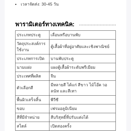
เวลาจัดส่ง: 30-45 วัน
พารามิเตอร์ทางเทคนิค:
ประเภทประตู
เลื่อนหรือบานพับ
วัตถุประสงค์การ
ตู้เสื้อผ้าที่อยู่อาศัยและเชิงพาณิชย์
ใช้งาน
ประเภทการเปิด
บานพับประตู
นามแฝง
แผงตู้เสื้อผ้าระดับพรีเมียม
ประเทศที่ผลิต
จีน
มีหลายสี ได้แก่ สีขาว ไม้โอ๊ค วอ
ตัวเลือกสี
ลนัท และสีเทา
พื้นผิวเสร็จสิ้น
พีวีซี
ขอบ
เฟรมอลูมิเนียม
สีที่มีจำหน่าย
สีบริสุทธิ์ที่ปรับแต่งได้
สไตล์
เปิดสองครั้ง