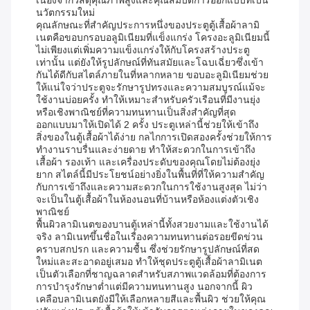
เนื่องจากวัสดุคุณภาพสูงและคุณสมบัติการออกแบบที่เป็น
นวัตกรรมใหม่
คุณลักษณะที่สำคัญประการหนึ่งของประตูตู้เสื้อผ้าลามิ
เนตคือขอบกรอบอลูมิเนียมที่แข็งแกร่ง โครงอะลูมิเนียมนี้
ไม่เพียงแต่เพิ่มความแข็งแกร่งให้กับโครงสร้างประตู
เท่านั้น แต่ยังให้รูปลักษณ์ที่ทันสมัยและโฉบเฉี่ยวซึ่งเข้า
กันได้ดีกับสไตล์ภายในที่หลากหลาย ขอบอะลูมิเนียมช่วย
ให้แน่ใจว่าประตูจะรักษารูปทรงและความสมบูรณ์แม้จะ
ใช้งานบ่อยครั้ง ทำให้เหมาะสำหรับครัวเรือนที่มีงานยุ่ง
หรือเชิงพาณิชย์ที่ความทนทานเป็นสิ่งสำคัญที่สุด
ออกแบบมาให้เปิดได้ 2 ครั้ง ประตูเหล่านี้ช่วยให้เข้าถึง
สิ่งของในตู้เสื้อผ้าได้ง่าย กลไกการเปิดสองครั้งช่วยให้การ
ทำงานราบรื่นและง่ายดาย ทำให้สะดวกในการเข้าถึง
เสื้อผ้า รองเท้า และเครื่องประดับของคุณโดยไม่ต้องยุ่ง
ยาก สไตล์นี้มีประโยชน์อย่างยิ่งในพื้นที่ที่ให้ความสำคัญ
กับการเข้าถึงและความสะดวกในการใช้งานสูงสุด ไม่ว่า
จะเป็นในตู้เสื้อผ้าในห้องนอนที่บ้านหรือห้องแต่งตัวเชิง
พาณิชย์
พื้นผิวลามิเนตของบานตู้เหล่านี้ทั้งสวยงามและใช้งานได้
จริง ลามิเนทขึ้นชื่อในเรื่องความทนทานต่อรอยขีดข่วน
คราบสกปรก และความชื้น ซึ่งช่วยรักษารูปลักษณ์ที่สด
ใหม่และสะอาดอยู่เสมอ ทำให้ชุดประตูตู้เสื้อผ้าลามิเนต
เป็นตัวเลือกที่ชาญฉลาดสำหรับสภาพแวดล้อมที่ต้องการ
การบำรุงรักษาต่ำแต่มีความทนทานสูง นอกจากนี้ ผิว
เคลือบลามิเนตยังมีให้เลือกหลายสีและพื้นผิว ช่วยให้คุณ