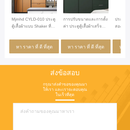
Mjmhd CYLD-010 ประตู
การปรับขนาดและการตั้ง
ประตูตู้เ
ตู้เสื้อผ้าแบบ Shaker ที่
ค่า ประตูตู้เสื้อผ้าเสร็จ
สองครั้ง
สามารถปรับแต่งได้ -
Laminate พร้อมประเภท
คานแก้
กระดาษกระดาษกระดาษ
การเปิดประตู hinge ออก
และเชิงป
หา ราคา ที่ ดี ที่สุด
หา ราคา ที่ ดี ที่สุด
หา ราค
ที่ได้รับการรับรองจาก
แบบสําหรับการจัดการ
ความต้อ
ENF ขนาด 22 มม.
พื้นที่
ของที่ทั
ส่งข้อสอบ
กรุณาส่งคําขอของคุณมา
ให้เรา และเราจะตอบคุณ
ในเร็วที่สุด