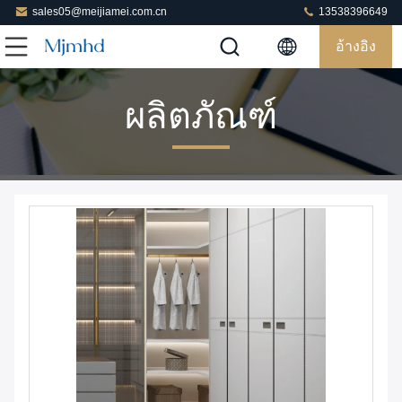
sales05@meijiamei.com.cn
13538396649
อ้างอิง
ผลิตภัณฑ์