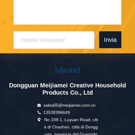
Invia
Dongguan Meijiamei Creative Household
Products Co., Ltd
sales05@meijiamei.com.cn
13538396649
No.109-1, Luyuan Road, citt
à di Chashan, città di Dongg
uan, provincia del Guangdo