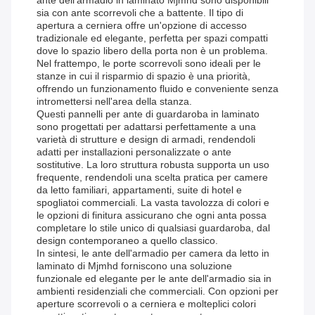
ante dell'armadio in laminato Mjmhd sono disponibili
sia con ante scorrevoli che a battente. Il tipo di
apertura a cerniera offre un'opzione di accesso
tradizionale ed elegante, perfetta per spazi compatti
dove lo spazio libero della porta non è un problema.
Nel frattempo, le porte scorrevoli sono ideali per le
stanze in cui il risparmio di spazio è una priorità,
offrendo un funzionamento fluido e conveniente senza
intromettersi nell'area della stanza.
Questi pannelli per ante di guardaroba in laminato
sono progettati per adattarsi perfettamente a una
varietà di strutture e design di armadi, rendendoli
adatti per installazioni personalizzate o ante
sostitutive. La loro struttura robusta supporta un uso
frequente, rendendoli una scelta pratica per camere
da letto familiari, appartamenti, suite di hotel e
spogliatoi commerciali. La vasta tavolozza di colori e
le opzioni di finitura assicurano che ogni anta possa
completare lo stile unico di qualsiasi guardaroba, dal
design contemporaneo a quello classico.
In sintesi, le ante dell'armadio per camera da letto in
laminato di Mjmhd forniscono una soluzione
funzionale ed elegante per le ante dell'armadio sia in
ambienti residenziali che commerciali. Con opzioni per
aperture scorrevoli o a cerniera e molteplici colori