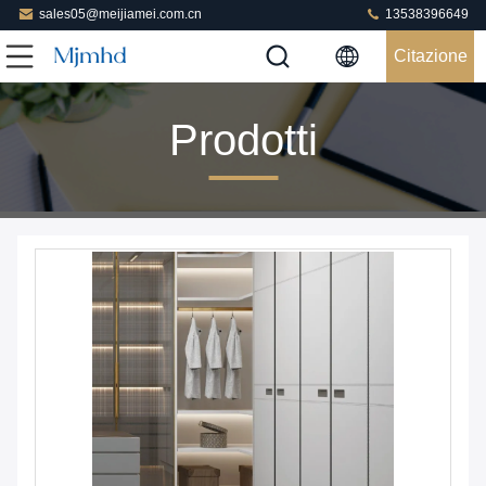
sales05@meijiamei.com.cn
13538396649
Citazione
Prodotti