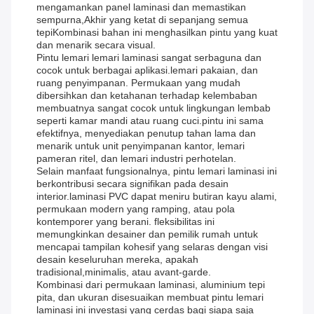
mengamankan panel laminasi dan memastikan
sempurna,Akhir yang ketat di sepanjang semua
tepiKombinasi bahan ini menghasilkan pintu yang kuat
dan menarik secara visual.
Pintu lemari lemari laminasi sangat serbaguna dan
cocok untuk berbagai aplikasi.lemari pakaian, dan
ruang penyimpanan. Permukaan yang mudah
dibersihkan dan ketahanan terhadap kelembaban
membuatnya sangat cocok untuk lingkungan lembab
seperti kamar mandi atau ruang cuci.pintu ini sama
efektifnya, menyediakan penutup tahan lama dan
menarik untuk unit penyimpanan kantor, lemari
pameran ritel, dan lemari industri perhotelan.
Selain manfaat fungsionalnya, pintu lemari laminasi ini
berkontribusi secara signifikan pada desain
interior.laminasi PVC dapat meniru butiran kayu alami,
permukaan modern yang ramping, atau pola
kontemporer yang berani. fleksibilitas ini
memungkinkan desainer dan pemilik rumah untuk
mencapai tampilan kohesif yang selaras dengan visi
desain keseluruhan mereka, apakah
tradisional,minimalis, atau avant-garde.
Kombinasi dari permukaan laminasi, aluminium tepi
pita, dan ukuran disesuaikan membuat pintu lemari
laminasi ini investasi yang cerdas bagi siapa saja