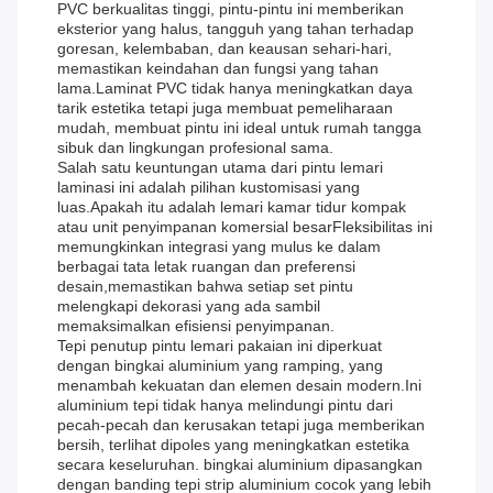
PVC berkualitas tinggi, pintu-pintu ini memberikan
eksterior yang halus, tangguh yang tahan terhadap
goresan, kelembaban, dan keausan sehari-hari,
memastikan keindahan dan fungsi yang tahan
lama.Laminat PVC tidak hanya meningkatkan daya
tarik estetika tetapi juga membuat pemeliharaan
mudah, membuat pintu ini ideal untuk rumah tangga
sibuk dan lingkungan profesional sama.
Salah satu keuntungan utama dari pintu lemari
laminasi ini adalah pilihan kustomisasi yang
luas.Apakah itu adalah lemari kamar tidur kompak
atau unit penyimpanan komersial besarFleksibilitas ini
memungkinkan integrasi yang mulus ke dalam
berbagai tata letak ruangan dan preferensi
desain,memastikan bahwa setiap set pintu
melengkapi dekorasi yang ada sambil
memaksimalkan efisiensi penyimpanan.
Tepi penutup pintu lemari pakaian ini diperkuat
dengan bingkai aluminium yang ramping, yang
menambah kekuatan dan elemen desain modern.Ini
aluminium tepi tidak hanya melindungi pintu dari
pecah-pecah dan kerusakan tetapi juga memberikan
bersih, terlihat dipoles yang meningkatkan estetika
secara keseluruhan. bingkai aluminium dipasangkan
dengan banding tepi strip aluminium cocok yang lebih