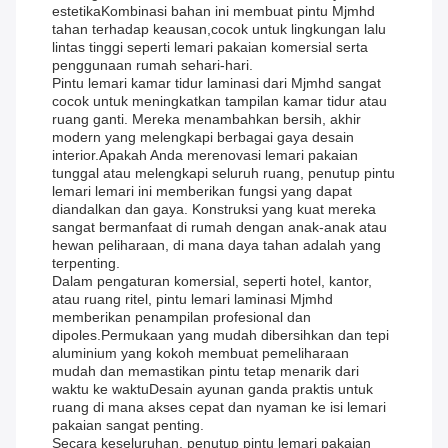
estetikaKombinasi bahan ini membuat pintu Mjmhd
tahan terhadap keausan,cocok untuk lingkungan lalu
lintas tinggi seperti lemari pakaian komersial serta
penggunaan rumah sehari-hari.
Pintu lemari kamar tidur laminasi dari Mjmhd sangat
cocok untuk meningkatkan tampilan kamar tidur atau
ruang ganti. Mereka menambahkan bersih, akhir
modern yang melengkapi berbagai gaya desain
interior.Apakah Anda merenovasi lemari pakaian
tunggal atau melengkapi seluruh ruang, penutup pintu
lemari lemari ini memberikan fungsi yang dapat
diandalkan dan gaya. Konstruksi yang kuat mereka
sangat bermanfaat di rumah dengan anak-anak atau
hewan peliharaan, di mana daya tahan adalah yang
terpenting.
Dalam pengaturan komersial, seperti hotel, kantor,
atau ruang ritel, pintu lemari laminasi Mjmhd
memberikan penampilan profesional dan
dipoles.Permukaan yang mudah dibersihkan dan tepi
aluminium yang kokoh membuat pemeliharaan
mudah dan memastikan pintu tetap menarik dari
waktu ke waktuDesain ayunan ganda praktis untuk
ruang di mana akses cepat dan nyaman ke isi lemari
pakaian sangat penting.
Secara keseluruhan, penutup pintu lemari pakaian