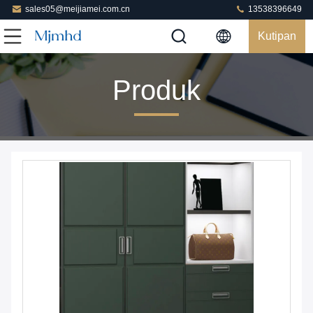
sales05@meijiamei.com.cn
13538396649
Kutipan
Produk