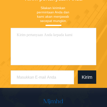
Tahan Kelembaban
Silakan kirimkan 
untuk Kamar Tidur dan
permintaan Anda dan 
Lemari Modern
kami akan menjawab 
secepat mungkin.
Kirim