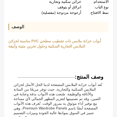
الاستخدام:
خزائن سكنية وتجارية
نوع الباب:
انزلاق أو يتوقف
نمط الافتتاح:
أرجوحة مزدوجة (مفصلية)
الوصف
أبواب خزانة ملابس ذات تشطيب سطحي PVC مناسبة لخزائن
الملابس التجارية السكنية وحلول تخزين متينة وأنيقة
وصف المنتج:
تُعد أبواب خزانة الملابس المصفحة لدينا الحل الأمثل لخزائن
الملابس السكنية والتجارية، حيث توفر مزيجًا من المتانة
والأناقة والوظيفة. صُنعت هذه الأبواب بدقة وعناية في
الصين، وقد تم تصميمها لتعزيز المظهر الجمالي لأي مساحة
مع توفير أداء موثوق به بمرور الوقت. تُعرف هذه الأبواب
المصفحة أيضًا باسم Premium Wardrobe Panels، وهي
تتميز في السوق بموادها عالية الجودة وميزات التصميم