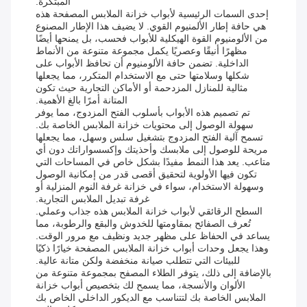
المبتكرة.
إحدى السمات الرئيسية لأبواب خزانة الملابس المصفحة هذه
هي حافة إطار الألمنيوم القوي. لا يضيف هذا الإطار المصنوع
من الألومنيوم القوة الهيكلية للأبواب فحسب، بل يمنحها أيضًا
مظهرًا أنيقًا وعصريًا يكمل مجموعة متنوعة من الأنماط
الداخلية. تضمن حافة الألومنيوم أن تحافظ الأبواب على
شكلها وسلامتها حتى مع الاستخدام المتكرر، مما يجعلها
مثالية للمنازل المزدحمة أو الأماكن التجارية حيث تكون
المتانة أمرًا بالغ الأهمية.
تم تصميم هذه الأبواب بأسلوب الفتح المزدوج، مما يوفر
سهولة الوصول إلى محتويات خزانة الملابس الخاصة بك.
تسمح آلية الفتح المزدوج بتشغيل سلس وسهل، مما يجعلها
مريحة للوصول إلى ملابسك وأحذيتك وإكسسواراتك دون أي
متاعب. يعد هذا النمط مفيدًا بشكل خاص في المساحات التي
تكون فيها الأولوية لتحقيق أقصى قدر من إمكانية الوصول
وسهولة الاستخدام، سواء في خزانة غرفة النوم المنزلية أو
غرفة تبديل الملابس التجارية.
السطح الرقائقي لأبواب خزانة الملابس هذه جذاب وعملي.
تُعرف الصفائح بمقاومتها للخدوش والبقع والرطوبة، مما
يساعد في الحفاظ على مظهر جديد ونظيف مع مرور الوقت.
وهذا يجعل وحدات أبواب خزانة الملابس المصفحة خيارًا ذكيًا
للبيئات التي تتطلب صيانة منخفضة ولكن متانة عالية.
بالإضافة إلى ذلك، يتوفر الطلاء المصفح بمجموعة متنوعة من
الألوان والأنسجة، مما يسمح لك بتخصيص أبواب خزانة
الملابس الخاصة بك لتتناسب مع الديكور الداخلي الخاص بك