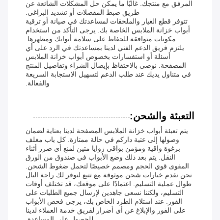
المرفق مع منتجك. غالبًا ما يمكن حل المشكلات الشائعة عن
طريق ضبط المفصلات أو تشديد البراغي.
تتوفر قطع الغيار والملحقات لمساعدتك في صيانة أو ترقية
أبواب خزانة الملابس الخاصة بك. يرجى التأكد من استخدام
مكونات متوافقة للحفاظ على سلامة أبوابك ومظهرها.
يلتزم فريق الدعم الفني لدينا بمساعدتك في الرد على أي
أسئلة أو استفسارات بخصوص أبواب خزانة الملابس
المصفحة. نوصي بالاحتفاظ بإيصال الشراء وتفاصيل المنتج
في متناول يديك عند طلب الدعم لتسهيل الاستجابة السريعة
والفعالة.
التعبئة والشحن:
يتم تعبئة أبواب خزانة الملابس المصفحة لدينا بعناية لضمان
وصولها إلى عتبة داركم في حالة ممتازة. كل باب مغلف
برغوة واقية ومؤمن بواقي زوايا متين لمنع أي ضرر أثناء
النقل. يتم بعد ذلك وضع الأبواب في صندوق من الورق
المقوى قوي الحجم ومصمم خصيصًا لتحمل ضغوط الشحن.
نحن نقدم خيارات شحن موثوقة مع تتبع لنوفر لك راحة البال
طوال عملية التسليم. اعتمادًا على موقعك، قد تختلف أوقات
التسليم، ولكننا نسعى جاهدين لإرسال جميع الطلبات على
الفور. عند استلام الطرد الخاص بك، يرجى فحص الأبواب
على الفور والإبلاغ عن أي أضرار لفريق خدمة العملاء لدينا
للحصول على المساعدة.