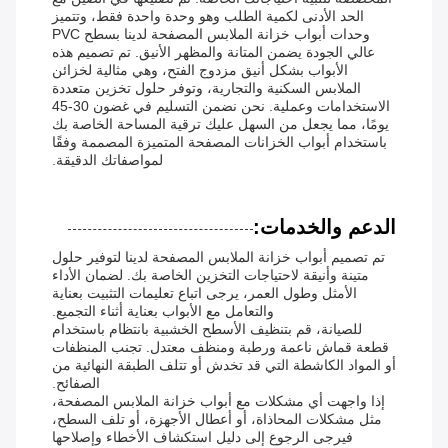
الحد الأدنى لكمية الطلب وهو وحدة واحدة فقط، وتتميز
وحدات أبواب خزانة الملابس المصفحة لدينا بسطح PVC
عالي الجودة يضمن المتانة والمظهر الأنيق. تم تصميم هذه
الأبواب بشكل أنيق مزدوج الفتح، وهي مثالية لخزائن
الملابس السكنية والتجارية، وتوفر حلول تخزين متعددة
الاستخدامات وعملية. نحن نضمن التسليم في غضون 30-45
يومًا، مما يجعل من السهل عليك ترقية المساحة الخاصة بك
باستخدام أبواب الخزانات المصفحة المتميزة المصممة وفقًا
لمواصفاتك الدقيقة.
الدعم والخدمات:
تم تصميم أبواب خزانة الملابس المصفحة لدينا لتوفير حلول
متينة وأنيقة لاحتياجات التخزين الخاصة بك. لضمان الأداء
الأمثل وطول العمر، يرجى اتباع تعليمات التثبيت بعناية
والتعامل مع الأبواب بعناية أثناء التجميع.
للصيانة، قم بتنظيف الأسطح الخشبية بانتظام باستخدام
قطعة قماش ناعمة ورطبة ومنظف معتدل. تجنب المنظفات
أو المواد الكاشطة التي قد تخدش أو تتلف الطبقة النهائية من
الصفائح.
إذا واجهت أي مشكلات مع أبواب خزانة الملابس المصفحة،
مثل مشكلات المحاذاة، أو أعطال الأجهزة، أو تلف السطح،
فيرجى الرجوع إلى دليل استكشاف الأخطاء وإصلاحها