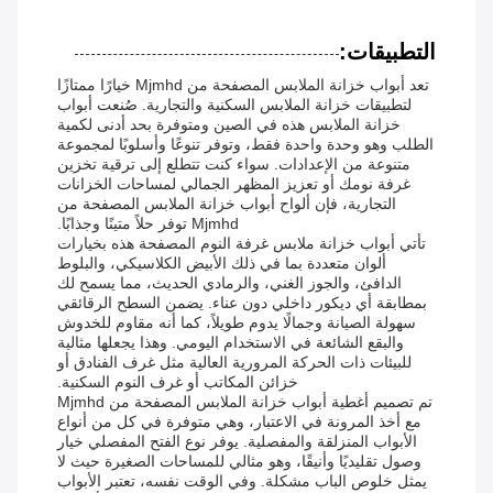
التطبيقات:
تعد أبواب خزانة الملابس المصفحة من Mjmhd خيارًا ممتازًا
لتطبيقات خزانة الملابس السكنية والتجارية. صُنعت أبواب
خزانة الملابس هذه في الصين ومتوفرة بحد أدنى لكمية
الطلب وهو وحدة واحدة فقط، وتوفر تنوعًا وأسلوبًا لمجموعة
متنوعة من الإعدادات. سواء كنت تتطلع إلى ترقية تخزين
غرفة نومك أو تعزيز المظهر الجمالي لمساحات الخزانات
التجارية، فإن ألواح أبواب خزانة الملابس المصفحة من
Mjmhd توفر حلاً متينًا وجذابًا.
تأتي أبواب خزانة ملابس غرفة النوم المصفحة هذه بخيارات
ألوان متعددة بما في ذلك الأبيض الكلاسيكي، والبلوط
الدافئ، والجوز الغني، والرمادي الحديث، مما يسمح لك
بمطابقة أي ديكور داخلي دون عناء. يضمن السطح الرقائقي
سهولة الصيانة وجمالًا يدوم طويلاً، كما أنه مقاوم للخدوش
والبقع الشائعة في الاستخدام اليومي. وهذا يجعلها مثالية
للبيئات ذات الحركة المرورية العالية مثل غرف الفنادق أو
خزائن المكاتب أو غرف النوم السكنية.
تم تصميم أغطية أبواب خزانة الملابس المصفحة من Mjmhd
مع أخذ المرونة في الاعتبار، وهي متوفرة في كل من أنواع
الأبواب المنزلقة والمفصلية. يوفر نوع الفتح المفصلي خيار
وصول تقليديًا وأنيقًا، وهو مثالي للمساحات الصغيرة حيث لا
يمثل خلوص الباب مشكلة. وفي الوقت نفسه، تعتبر الأبواب