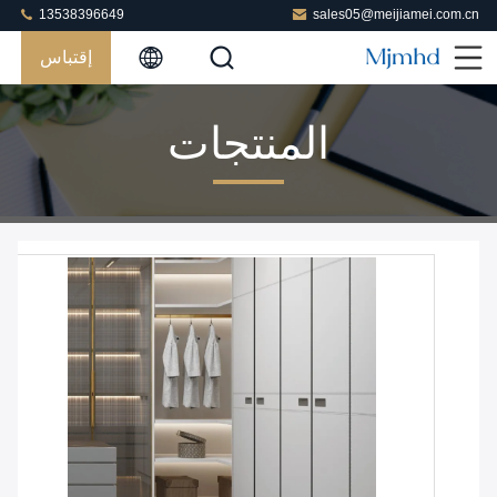
13538396649
sales05@meijiamei.com.cn
إقتباس
المنتجات