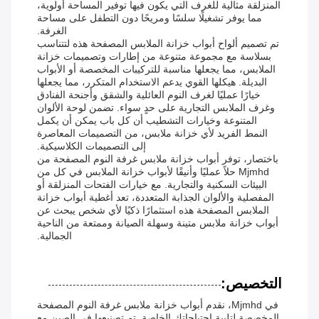
المنزلقة مثالية للغرف التي يكون فيها توفير المساحة أولوية،
مما يوفر تشغيلًا سلسًا ومريحًا دون التطفل على مساحة
الغرفة.
تم تصميم ألواح أبواب خزانة الملابس المصفحة هذه لتتناسب
بسلاسة مع مجموعة متنوعة من إطارات وتصميمات خزانة
الملابس، مما يجعلها مناسبة للتركيبات المخصصة أو الأبواب
البديلة. هيكلها القوي يدعم الاستخدام المتكرر، مما يجعلها
خيارًا عمليًا لغرف النوم العائلية والشقق وأجنحة الفنادق
وغرف الملابس التجارية على حدٍ سواء. تضمن لوحة الألوان
المتنوعة وخيارات التشطيب أن كل باب يمكن أن يكمل
النمط الفريد لأي خزانة ملابس، من التصميمات المعاصرة
إلى التصميمات الكلاسيكية.
باختصار، توفر أبواب خزانة ملابس غرفة النوم المصفحة من
Mjmhd حلاً عمليًا وأنيقًا لأبواب خزانة الملابس في كل من
البيئات السكنية والتجارية. مع خيارات الفتحات المنزلقة أو
المفصلية والألوان الجذابة المتعددة، تعد أغطية أبواب خزانة
الملابس المصفحة هذه استثمارًا ذكيًا لأي شخص يبحث عن
أبواب خزانة ملابس متينة وسهلة الصيانة وممتعة من الناحية
الجمالية.
التخصيص:
في Mjmhd، نقدم أبواب خزانة ملابس غرفة النوم المصفحة
المخصصة لتلبية احتياجاتك الخاصة. تم تصنيعها في الصين مع