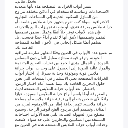
بشكل مثالي.
تتميز أبواب الخزانات المصفحة هذه بأنها متعددة
الاستخدامات ومناسبة للاستخدام في أماكن مختلفة تتراوح
من المنازل السكنية الحديثة إلى المساحات التجارية
الاحترافية. سواء كنت تقوم بتجهيز خزانة ملابس خاصة، أو
خزانة ملابس بغرفة فندق، أو منطقة تجهيزات للبيع بالتجزئة،
فإن هذه الأبواب توفر حلاً أنيقًا وعمليًا. يضمن تصميمها
المتميز وتصميمها الأنيق أنها لا تقدم أداءً جيدًا فحسب، بل
تساهم أيضًا بشكل إيجابي في الأجواء العامة للمساحة
الخاصة بك.
تم تصنيع هذه الأبواب في الصين وفقًا لمعايير صارمة لمراقبة
الجودة، وتوفر قيمة ممتازة مقابل المال دون المساس
بالجودة أو الجمال. يؤدي الجمع بين تقنيات التصنيع المتقدمة
والمواد عالية الجودة إلى الحصول على وحدات أبواب خزانة
ملابس قوية وموثوقة وجذابة بصريًا. إن اختيار أبواب
الخزانات المصفحة يعني الاستثمار في المنتجات التي تعزز
حلول التخزين الخاصة بك بينما تصمد أمام اختبار الزمن.
باختصار، تعد أبواب خزانة الملابس المصفحة لدينا،
والمعروفة أيضًا باسم ألواح خزانة الملابس المميزة، خيارًا
رائعًا لأي شخص يتطلع إلى ترقية خزانة ملابسه أو مساحة
خزانة ملابسه. تتميز بحافة إطار من الألومنيوم لمزيد من
المتانة، وتصميم أنيق مزدوج الفتح لتوفير الراحة، وسطح
مصفح مرن لسهولة الصيانة، تلبي هذه الأبواب احتياجات
المستخدمين السكنيين والتجاريين على حد سواء. صُنعت
وحدات أبواب خزانة الملابس المصفحة هذه في الصين مع