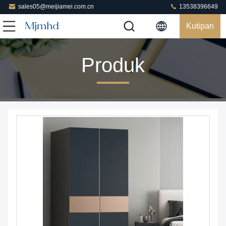
sales05@meijiamei.com.cn
13538396649
Kutipan
Produk