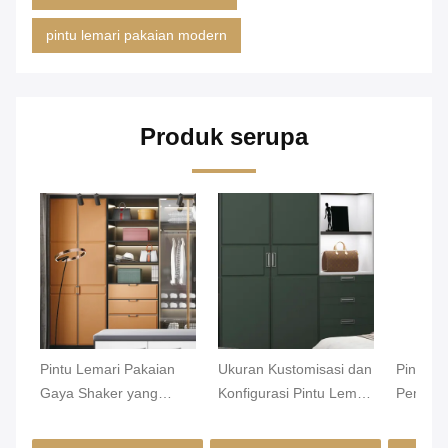
pintu lemari pakaian modern
Produk serupa
Pintu Lemari Pakaian
Ukuran Kustomisasi dan
Pintu L
Gaya Shaker yang
Konfigurasi Pintu Lemari
Pembuk
Dapat Disesuaikan
Pakaian Jadi Laminasi
Pintu G
Mjmhd CYLD-010 -
Menampilkan Tipe
Genggen