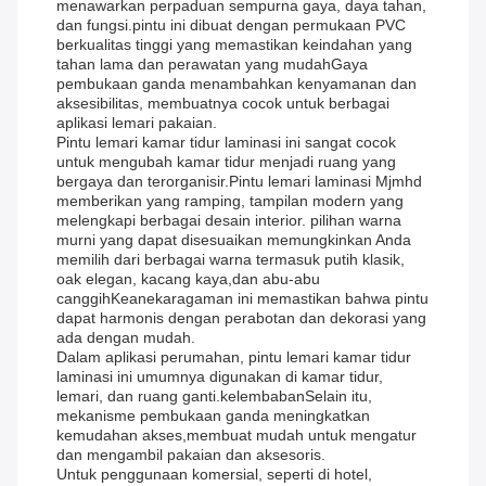
menawarkan perpaduan sempurna gaya, daya tahan,
dan fungsi.pintu ini dibuat dengan permukaan PVC
berkualitas tinggi yang memastikan keindahan yang
tahan lama dan perawatan yang mudahGaya
pembukaan ganda menambahkan kenyamanan dan
aksesibilitas, membuatnya cocok untuk berbagai
aplikasi lemari pakaian.
Pintu lemari kamar tidur laminasi ini sangat cocok
untuk mengubah kamar tidur menjadi ruang yang
bergaya dan terorganisir.Pintu lemari laminasi Mjmhd
memberikan yang ramping, tampilan modern yang
melengkapi berbagai desain interior. pilihan warna
murni yang dapat disesuaikan memungkinkan Anda
memilih dari berbagai warna termasuk putih klasik,
oak elegan, kacang kaya,dan abu-abu
canggihKeanekaragaman ini memastikan bahwa pintu
dapat harmonis dengan perabotan dan dekorasi yang
ada dengan mudah.
Dalam aplikasi perumahan, pintu lemari kamar tidur
laminasi ini umumnya digunakan di kamar tidur,
lemari, dan ruang ganti.kelembabanSelain itu,
mekanisme pembukaan ganda meningkatkan
kemudahan akses,membuat mudah untuk mengatur
dan mengambil pakaian dan aksesoris.
Untuk penggunaan komersial, seperti di hotel,