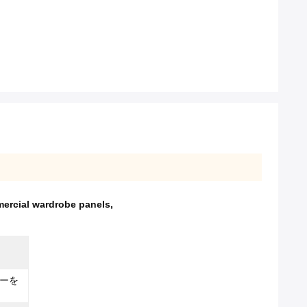
mercial wardrobe panels
,
ーを