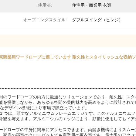
使用法:
住宅用・商業用 衣類
オープニングスタイル:
ダブルスイング（ヒンジ）
ア 住宅商業用ワードローブに適しています 耐久性とスタイリッシュな収納
用のワードローブの両方に最適なソリューションであり、耐久性、スタ
能を提供しながら、あらゆる空間の美的魅力を高めるように設計されてい
的なデザイン機能により市場で際立っています。
 1 つは、頑丈なアルミニウムフレームエッジです。このアルミニウム
外観を与えます。アルミニウムのエッジにより、頻繁に使用してもドア
ードローブの中身に簡単にアクセスできます。両開き機構によりスムー
、家庭の寝室のクローゼットでも商業用の更衣室でも、最大限のアクセ