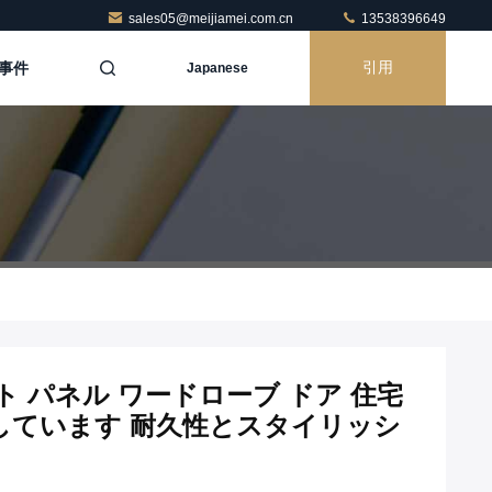
sales05@meijiamei.com.cn
13538396649
事件
引用
Japanese
ト パネル ワードローブ ドア 住宅
しています 耐久性とスタイリッシ