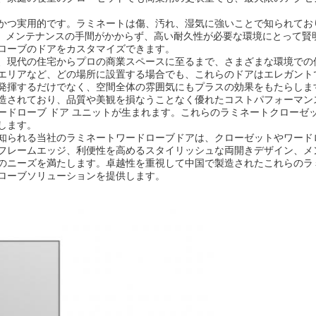
かつ実用的です。ラミネートは傷、汚れ、湿気に強いことで知られてお
トは、メンテナンスの手間がかからず、高い耐久性が必要な環境にとって
ローブのドアをカスタマイズできます。
、現代の住宅からプロの商業スペースに至るまで、さまざまな環境での使
エリアなど、どの場所に設置する場合でも、これらのドアはエレガント
発揮するだけでなく、空間全体の雰囲気にもプラスの効果をもたらしま
造されており、品質や美観を損なうことなく優れたコストパフォーマン
ードローブ ドア ユニットが生まれます。これらのラミネートクローゼ
します。
知られる当社のラミネートワードローブドアは、クローゼットやワード
フレームエッジ、利便性を高めるスタイリッシュな両開きデザイン、メ
のニーズを満たします。卓越性を重視して中国で製造されたこれらのラ
ローブソリューションを提供します。