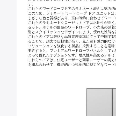
す。
これらのワードローブドアのラミネート表面は魅力的
このため、ラミネート ワードローブ ドア ユニッ
まざまな色と質感があり、室内装飾に合わせてワード
これらのラミネートクローゼットドアは汎用性が高く
ゼット、ホテルの部屋のワードローブ、小売店の試着
造とスタイリッシュなデザインにより、優れた性能を
これらのドアは厳格な品質管理基準に従って中国で製
ることで、頑丈で信頼性が高く、見た目も魅力的なワ
ソリューションを強化する製品に投資することを意味
要約すると、プレミアムワードローブパネルとしても
とって優れたオプションです。耐久性を高めるアルミ
これらのドアは、住宅ユーザーと商業ユーザーの両方
を組み合わせて、機能的かつ視覚的に魅力的なワード