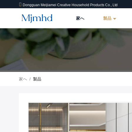
Dongguan Meijiamei Creative Household Products Co., Ltd
家へ
製品
家へ
/
製品