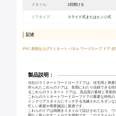
スタイル:
2回開ける
ドアタイプ:
スライド式またはヒンジ式
記述
PVC 表面仕上げラミネート パネル ワードローブ ド
製品説明：
当社のラミネートワードローブドアは、住宅用と商業
作られたこれらのドアは、長期にわたり信頼できる性
るこれらのラミネート ドアは、高品質の素材と革新
これらのラミネートワードローブドアの重要な特性の
インテリアスタイルにマッチする洗練されたモダンな
忙しい家庭や商業施設に最適です。
これらのドアは両開きスタイルで設計されており、ワ
間なく取り出すことができ便利です。このスタイルは