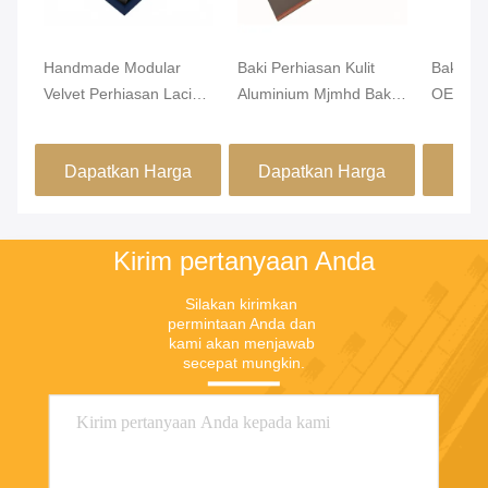
Handmade Modular
Baki Perhiasan Kulit
Baki Pe
Velvet Perhiasan Laci
Aluminium Mjmhd Baki
OEM Alu
Organiser Lemari Laci
Perhiasan yang Dapat
PVC 46
Masuk
Ditumpuk Untuk Laci
Dapatkan Harga
Dapatkan Harga
Dap
Buatan Tangan
Terbaik
Terbaik
Kirim pertanyaan Anda
Silakan kirimkan 
permintaan Anda dan 
kami akan menjawab 
secepat mungkin.