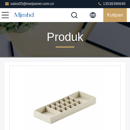
sales05@meijiamei.com.cn
13538396649
Kutipan
Produk