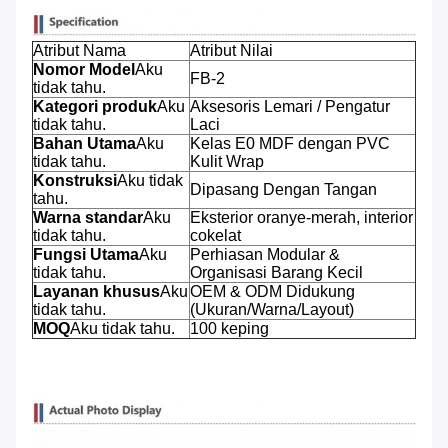
Atribut Nama
Atribut Nilai
Nomor Model
Aku
FB-2
tidak tahu.
Kategori produk
Aku
Aksesoris Lemari / Pengatur
tidak tahu.
Laci
Bahan Utama
Aku
Kelas E0 MDF dengan PVC
tidak tahu.
Kulit Wrap
Konstruksi
Aku tidak
Dipasang Dengan Tangan
tahu.
Warna standar
Aku
Eksterior oranye-merah, interior
tidak tahu.
cokelat
Fungsi Utama
Aku
Perhiasan Modular &
tidak tahu.
Organisasi Barang Kecil
Layanan khusus
Aku
OEM & ODM Didukung
tidak tahu.
(Ukuran/Warna/Layout)
MOQ
Aku tidak tahu.
100 keping