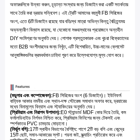
অফারগুলিকে উন্নত করুন, চূড়ান্ত সংস্থার জন্য ডিজাইন করা একটি সতর্কতার
সাথে তৈরি করা ড্রয়ার সন্নিবেশ। এই ট্রেটি আমাদের বহুমুখী FB সিরিজের
অংশ, এতে 6টি ডিজাইন রয়েছে যার বহিঃস্থ মাত্রা অভিন্ন কিন্তু বৈচিত্র্যময়
অভ্যন্তরীণ বিন্যাস রয়েছে, যা যেকোনো সঞ্চয়স্থানের প্রয়োজনে অন্তহীন
DIY সংমিশ্রণের অনুমতি দেয়। পোশাক প্রস্তুতকারক এবং খুচরা বিক্রেতাদের
মতো B2B অংশীদারদের জন্য নিখুঁত, এটি বিশেষায়িত, উচ্চ-মানের ক্লোসেট
আনুষাঙ্গিকগুলির ক্রমবর্ধমান চাহিদা পূরণ করে উল্লেখযোগ্য মূল্য যোগ করে।
(মডুলার এবং কম্পোজেবল):
FB সিরিজের অংশ (6 ডিজাইন)। ইউনিফর্ম
বাহ্যিক আকার নমনীয় এবং স্থান-দক্ষ স্টোরেজ সমাধান অফার করে, ড্রয়ারের
মধ্যে বিনামূল্যে বিন্যাস এবং স্ট্যাকিংয়ের অনুমতি দেয়।
(প্রিমিয়াম এবং নিরাপদ উপাদান):
E0 স্ট্যান্ডার্ড MDF কোর দিয়ে তৈরি, কম
ফর্মালডিহাইড নির্গমন নিশ্চিত করে, প্রিমিয়াম ফিনিশের জন্য টেকসই এবং
স্পর্শকাতর PVC চামড়ায় মোড়ানো।
(নির্ভুল বগি):
17টি স্বাধীন বিভাগের বৈশিষ্ট্য: পাশে 2টি বড় বগি এবং কেন্দ্রে
15টি ছোট, সমান-আকারের স্লট। গয়না জট, স্ক্র্যাচিং প্রতিরোধ করে এবং