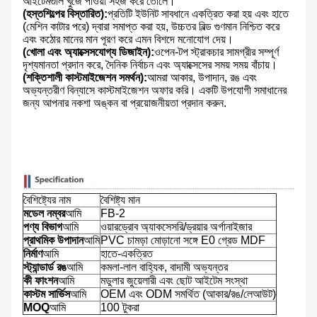
আইটেমগুলি খুঁজে পাওয়া সহজ করে তোলে।
(হস্তশিল্পের বিস্তারিত):
প্রতিটি ইউনিট সাবধানে একত্রিত করা হয় এবং হাতে
(মেশিন কাটার পরে) দ্বারা সমাপ্ত করা হয়, উচ্চতর বিল্ড গুণমান নিশ্চিত করে
এবং কঠোর মানের মান পূরণ করে এমন বিশদে মনোযোগ দেয়।
(খোলা এবং অ্যাক্সেসযোগ্য ডিজাইন):
ওপেন-টপ স্ট্রাকচার সামগ্রীর সম্পূর্ণ
দৃশ্যমানতা প্রদান করে, দৈনিক নির্বাচন এবং অ্যাক্সেসের সময় সময় বাঁচায়।
(শক্তিশালী কাস্টমাইজেশন সমর্থন):
আমরা আকার, উপাদান, রঙ এবং
অভ্যন্তরীণ বিন্যাসে কাস্টমাইজেশন অফার করি। একটি উপযোগী সমাধানের
জন্য আপনার নকশা অঙ্কন বা প্রয়োজনীয়তা প্রদান করুন.
বৈশিষ্ট্যের নাম
বৈশিষ্ট্য মান
মডেল নম্বর
আমি
FB-2
পণ্য বিভাগ
আমি
ওয়ারড্রোব অ্যাকসেসরি/ড্রয়ার অর্গানাইজার
প্রাথমিক উপাদান
আমি
PVC চামড়া মোড়ানো সঙ্গে E0 গ্রেড MDF
নির্মাণ
আমি
হাতে-একত্রিত
স্ট্যান্ডার্ড রঙ
আমি
কমলা-লাল বাহ্যিক, বাদামী অভ্যন্তর
কী ফাংশন
আমি
মডুলার জুয়েলারী এবং ছোট আইটেম সংস্থা
কাস্টম সার্ভিস
আমি
OEM এবং ODM সমর্থিত (আকার/রঙ/লেআউট)
MOQ
আমি
100 টুকরা