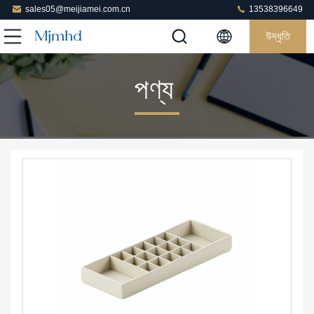
sales05@meijiamei.com.cn
13538396649
উদ্ধৃতি
পণ্য