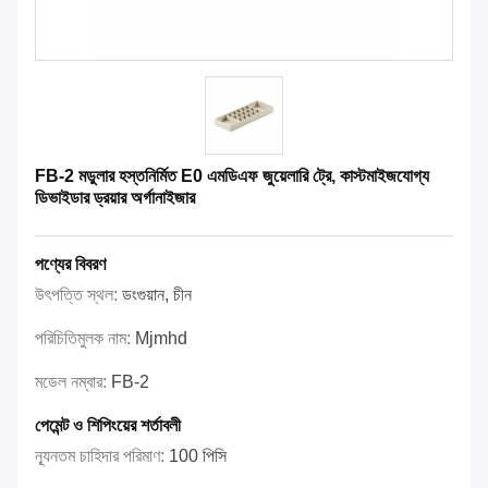
FB-2 মডুলার হস্তনির্মিত E0 এমডিএফ জুয়েলারি ট্রে, কাস্টমাইজযোগ্য
ডিভাইডার ড্রয়ার অর্গানাইজার
পণ্যের বিবরণ
উৎপত্তি স্থল:
ডংগুয়ান, চীন
পরিচিতিমুলক নাম:
Mjmhd
মডেল নম্বার:
FB-2
পেমেন্ট ও শিপিংয়ের শর্তাবলী
ন্যূনতম চাহিদার পরিমাণ:
100 পিসি