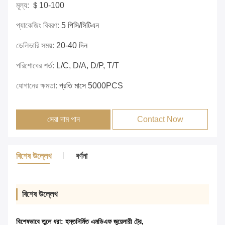
মূল্য:
＄10-100
প্যাকেজিং বিবরণ:
5 পিসি/সিটিএন
ডেলিভারি সময়:
20-40 দিন
পরিশোধের শর্ত:
L/C, D/A, D/P, T/T
যোগানের ক্ষমতা:
প্রতি মাসে 5000PCS
সেরা দাম পান
Contact Now
বিশেষ উল্লেখ
বর্ণনা
বিশেষ উল্লেখ
বিশেষভাবে তুলে ধরা:
হস্তনির্মিত এমডিএফ জুয়েলারী ট্রে
,