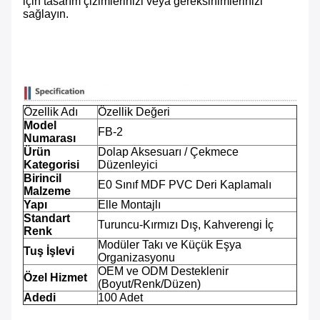
için tasarım çizimlerinizi veya gereksinimlerinizi
sağlayın.
Özellik Adı
Özellik Değeri
Model
FB-2
Numarası
Ürün
Dolap Aksesuarı / Çekmece
Kategorisi
Düzenleyici
Birincil
E0 Sınıf MDF PVC Deri Kaplamalı
Malzeme
Yapı
Elle Montajlı
Standart
Turuncu-Kırmızı Dış, Kahverengi İç
Renk
Modüler Takı ve Küçük Eşya
Tuş İşlevi
Organizasyonu
OEM ve ODM Desteklenir
Özel Hizmet
(Boyut/Renk/Düzen)
Adedi
100 Adet