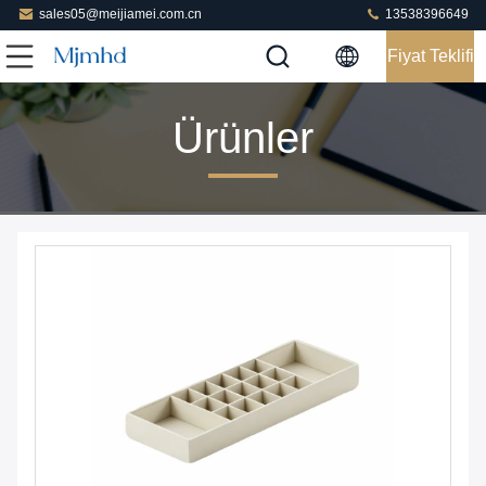
sales05@meijiamei.com.cn
13538396649
Fiyat Teklifi
Ürünler