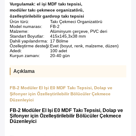
Vurgulamak:
el işi MDF takı tepsisi
,
modüler takı çekmece organizatörü
,
özelleştirilebilir gardırop takı tepsisi
Ürün türü:
Takı Çekmeci Organizatörü
Model numarası:
FB-2
Malzeme:
Alüminyum çerçeve, PVC deri
Standart Boyutlar:
415x145,3x38 mm
Dahili yapılandırma:
17 Bölme
Özelleştirme desteği:
Evet (boyut, renk, malzeme, düzen)
Adedi:
100 adet
Kurşun zamanı:
20-40 gün
Açıklama
FB-2 Modüler El Işi E0 MDF Takı Tepsisi, Dolap ve
Şifonyer için Özelleştirilebilir Bölücüler Çekmece
Düzenleyici
FB-2 Modüler El Işi E0 MDF Takı Tepsisi, Dolap ve
Şifonyer için Özelleştirilebilir Bölücüler Çekmece
Düzenleyici