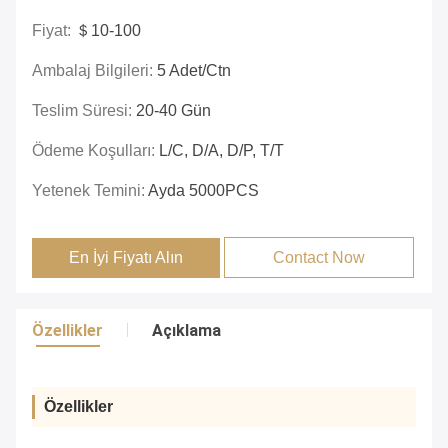
Fiyat:
＄10-100
Ambalaj Bilgileri:
5 Adet/ctn
Teslim Süresi:
20-40 Gün
Ödeme Koşulları:
L/C, D/A, D/P, T/T
Yetenek Temini:
Ayda 5000PCS
En İyi Fiyatı Alın
Contact Now
Özellikler
Açıklama
Özellikler