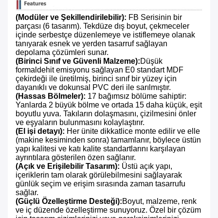
(Modüler ve Şekillendirilebilir):
​ FB Serisinin bir
parçası (6 tasarım). Tekdüze dış boyut, çekmeceler
içinde serbestçe düzenlemeye ve istiflemeye olanak
tanıyarak esnek ve yerden tasarruf sağlayan
depolama çözümleri sunar.
(Birinci Sınıf ve Güvenli Malzeme):
Düşük
formaldehit emisyonu sağlayan E0 standart MDF
çekirdeği ile üretilmiş, birinci sınıf bir yüzey için
dayanıklı ve dokunsal PVC deri ile sarılmıştır.
(Hassas Bölmeler):
​ 17 bağımsız bölüme sahiptir:
Yanlarda 2 büyük bölme ve ortada 15 daha küçük, eşit
boyutlu yuva. Takıların dolaşmasını, çizilmesini önler
ve eşyaların bulunmasını kolaylaştırır.
(El işi detayı):
​ Her ünite dikkatlice monte edilir ve elle
(makine kesiminden sonra) tamamlanır, böylece üstün
yapı kalitesi ve katı kalite standartlarını karşılayan
ayrıntılara gösterilen özen sağlanır.
(Açık ve Erişilebilir Tasarım):
​ Üstü açık yapı,
içeriklerin tam olarak görülebilmesini sağlayarak
günlük seçim ve erişim sırasında zaman tasarrufu
sağlar.
(Güçlü Özelleştirme Desteği):
Boyut, malzeme, renk
ve iç düzende özelleştirme sunuyoruz. Özel bir çözüm