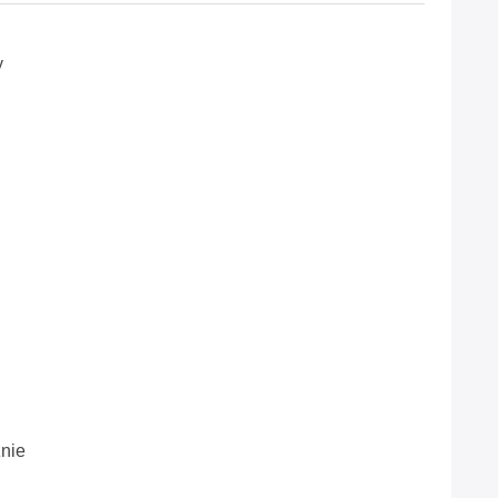
y
nie