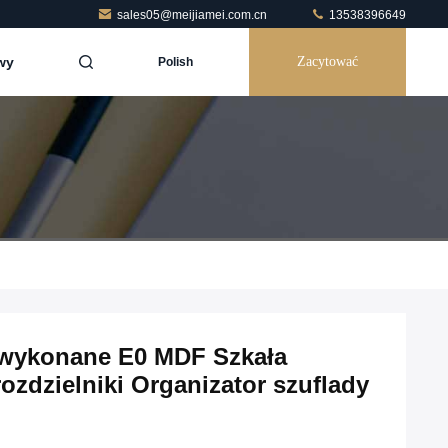
sales05@meijiamei.com.cn
13538396649
wy
Zacytować
Polish
 wykonane E0 MDF Szkała
rozdzielniki Organizator szuflady