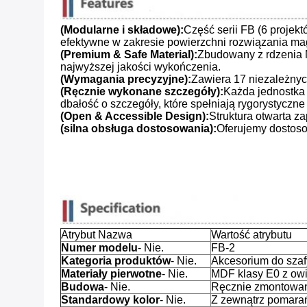
(Modularne i składowe):
Część serii FB (6 projek
efektywne w zakresie powierzchni rozwiązania m
(Premium & Safe Material):
Zbudowany z rdzenia M
najwyższej jakości wykończenia.
(Wymagania precyzyjne):
Zawiera 17 niezależnych
(Ręcznie wykonane szczegóły):
Każda jednostka 
dbałość o szczegóły, które spełniają rygorystyczne
(Open & Accessible Design):
Struktura otwarta 
(silna obsługa dostosowania):
Oferujemy dostoso
Atrybut Nazwa
Wartość atrybutu
Numer modelu
- Nie.
FB-2
Kategoria produktów
- Nie.
Akcesorium do szafy
Materiały pierwotne
- Nie.
MDF klasy E0 z ow
Budowa
- Nie.
Ręcznie zmontowa
Standardowy kolor
- Nie.
Z zewnątrz pomara