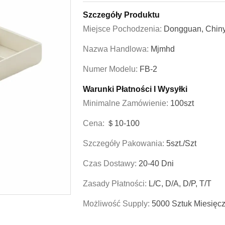
Szczegóły Produktu
Miejsce Pochodzenia:
Dongguan, Chin
Nazwa Handlowa:
Mjmhd
Numer Modelu:
FB-2
Warunki Płatności I Wysyłki
Minimalne Zamówienie:
100szt
Cena:
＄10-100
Szczegóły Pakowania:
5szt./szt
Czas Dostawy:
20-40 Dni
Zasady Płatności:
L/C, D/A, D/P, T/T
Możliwość Supply:
5000 Sztuk Miesięcz