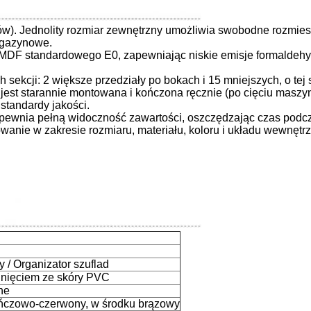
tów). Jednolity rozmiar zewnętrzny umożliwia swobodne rozmiesz
agazynowe.
DF standardowego E0, zapewniając niskie emisje formaldehyd
 sekcji: 2 większe przedziały po bokach i 15 mniejszych, o tej
jest starannie montowana i kończona ręcznie (po cięciu masz
 standardy jakości.
zapewnia pełną widoczność zawartości, oszczędzając czas podc
wanie w zakresie rozmiaru, materiału, koloru i układu wewnętr
 / Organizator szuflad
inięciem ze skóry PVC
ne
ńczowo-czerwony, w środku brązowy