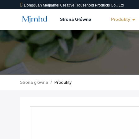
Dongguan Meijiamei Creative Household Products Co., Ltd
Strona Główna
Produkty
Strona główna
/
Produkty