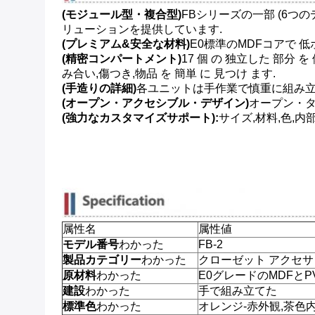
(モジュール型・複合型)
FBシリーズの一部 (6つ
リューションを提供しています.
(プレミアム&安全な材料)
E0標準のMDFコアで 
(精密コンパートメント)
17 個 の 独立した 部分 を
み合い,傷つき,物品 を 簡単 に 見つけ ます.
(手造りの詳細)
各ユニットは手作業で慎重に組み立
(オープン・アクセシブル・デザイン)
オープン・タ
(強力なカスタマイズサポート):
サイズ,材料,色,
属性名
属性値
モデル番号
わかった
FB-2
製品カテゴリー
わかった
クローゼット アクセサ
原材料
わかった
E0グレードのMDFとP
建設
わかった
手で組み立てた
標準色
わかった
オレンジ-赤外観,茶色