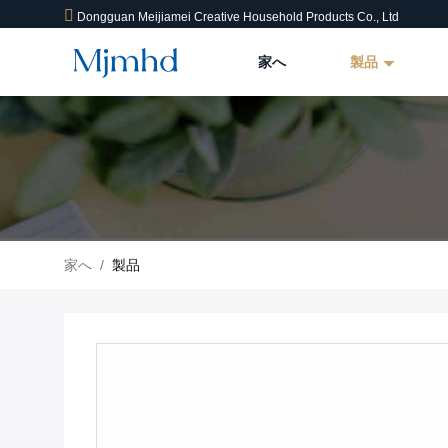
Dongguan Meijiamei Creative Household Products Co., Ltd
家へ
製品
家へ
/
製品