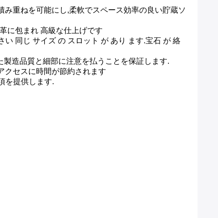
置と積み重ねを可能にし,柔軟でスペース効率の良い貯蔵ソ
C革に包まれ 高級な仕上げです
の 小さい 同じ サイズ の スロット が あり ます.宝石 が 絡
れた製造品質と細部に注意を払うことを保証します.
やアクセスに時間が節約されます
項を提供します.