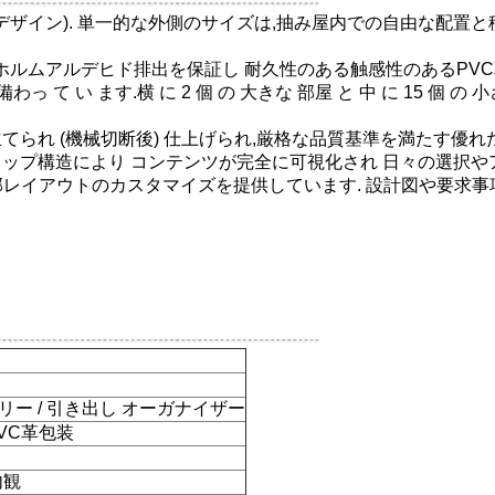
のデザイン). 単一的な外側のサイズは,抽み屋内での自由な配
低ホルムアルデヒド排出を保証し 耐久性のある触感性のあるPV
 備わっ て い ます.横 に 2 個 の 大きな 部屋 と 中 に 15 個 
てられ (機械切断後) 仕上げられ,厳格な品質基準を満たす優
ップ構造により コンテンツが完全に可視化され 日々の選択
内部レイアウトのカスタマイズを提供しています. 設計図や要求事
リー / 引き出し オーガナイザー
VC革包装
内観