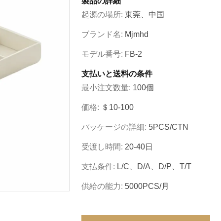
製品の詳細
起源の場所:
東莞、中国
ブランド名:
Mjmhd
モデル番号:
FB-2
支払いと送料の条件
最小注文数量:
100個
価格:
＄10-100
パッケージの詳細:
5PCS/CTN
受渡し時間:
20-40日
支払条件:
L/C、D/A、D/P、T/T
供給の能力:
5000PCS/月