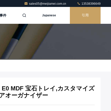
sales05@meijiamei.com.cn
13538396649
事件
引用
Japanese
 E0 MDF 宝石トレイ,カスタマイズ
レアオーガナイザー