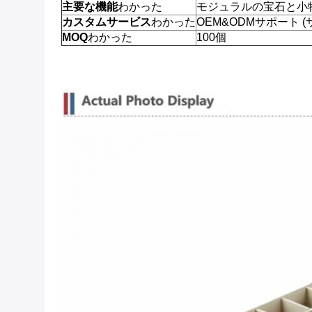
主要な機能
わかった
モジュラルの宝石と小
カスタムサービス
わかった
OEM&ODMサポート (
MOQ
わかった
100個