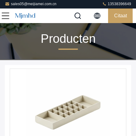
sales05@meijiamei.com.cn
13538396649
Citaat
Producten