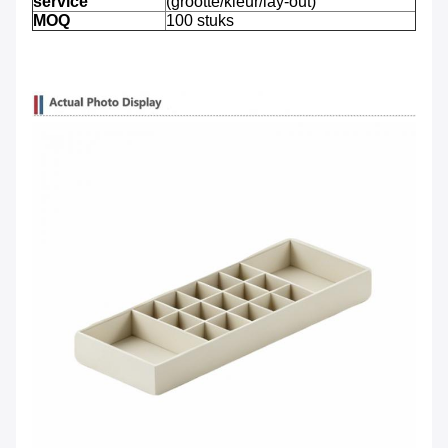
service
(grootte/kleur/lay-out)
MOQ
100 stuks