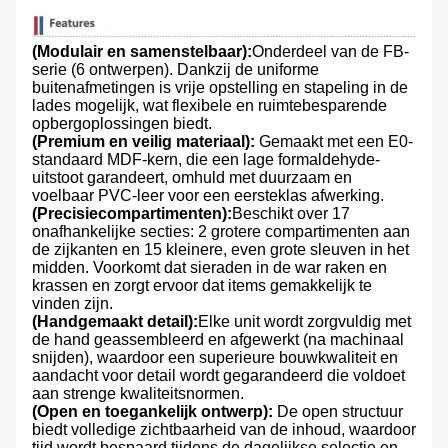
(Modulair en samenstelbaar):
Onderdeel van de FB-
serie (6 ontwerpen). Dankzij de uniforme
buitenafmetingen is vrije opstelling en stapeling in de
lades mogelijk, wat flexibele en ruimtebesparende
opbergoplossingen biedt.
(Premium en veilig materiaal):
​ Gemaakt met een E0-
standaard MDF-kern, die een lage formaldehyde-
uitstoot garandeert, omhuld met duurzaam en
voelbaar PVC-leer voor een eersteklas afwerking.
(Precisiecompartimenten):
Beschikt over 17
onafhankelijke secties: 2 grotere compartimenten aan
de zijkanten en 15 kleinere, even grote sleuven in het
midden. Voorkomt dat sieraden in de war raken en
krassen en zorgt ervoor dat items gemakkelijk te
vinden zijn.
(Handgemaakt detail):
Elke unit wordt zorgvuldig met
de hand geassembleerd en afgewerkt (na machinaal
snijden), waardoor een superieure bouwkwaliteit en
aandacht voor detail wordt gegarandeerd die voldoet
aan strenge kwaliteitsnormen.
(Open en toegankelijk ontwerp):
​ De open structuur
biedt volledige zichtbaarheid van de inhoud, waardoor
tijd wordt bespaard tijdens de dagelijkse selectie en