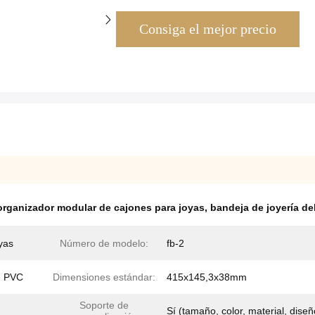
Consiga el mejor precio
organizador modular de cajones para joyas
,
bandeja de joyería de
yas
Número de modelo:
fb-2
e PVC
Dimensiones estándar:
415x145,3x38mm
Soporte de
Sí (tamaño, color, material, diseñ