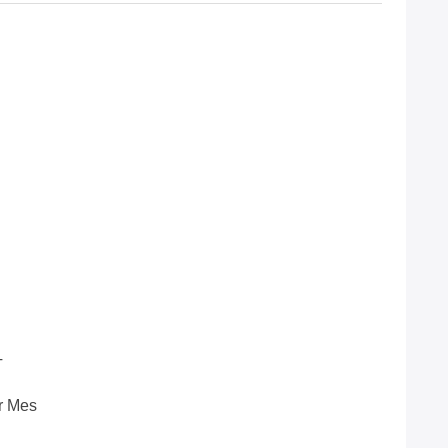
T
r Mes