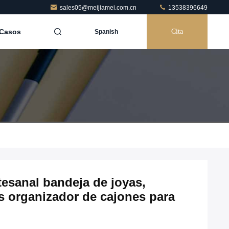
sales05@meijiamei.com.cn
13538396649
Casos
Cita
Spanish
esanal bandeja de joyas,
es organizador de cajones para