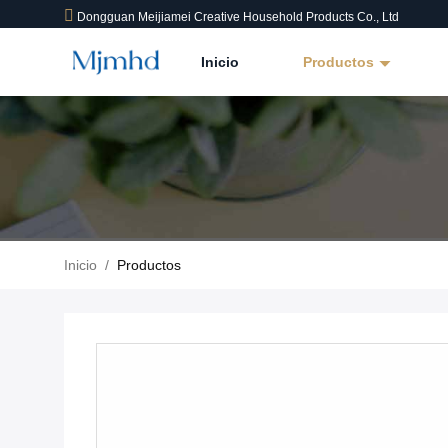
Dongguan Meijiamei Creative Household Products Co., Ltd
Inicio
Productos
Inicio
/
Productos