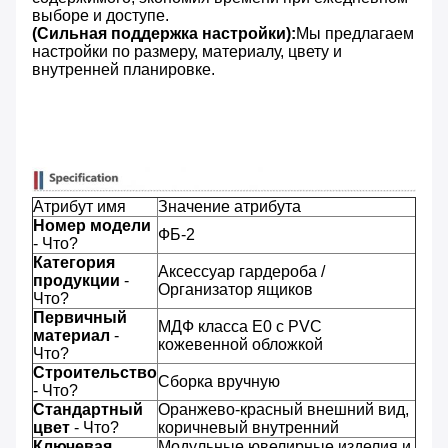
выборе и доступе.
(Сильная поддержка настройки):
Мы предлагаем
настройки по размеру, материалу, цвету и
внутренней планировке.
Атрибут имя
Значение атрибута
Номер модели
ФБ-2
- Что?
Категория
Аксессуар гардероба /
продукции
-
Организатор ящиков
Что?
Первичный
МДФ класса E0 с PVC
материал
-
кожевенной обложкой
Что?
Строительство
Сборка вручную
- Что?
Стандартный
Оранжево-красный внешний вид,
цвет
- Что?
коричневый внутренний
Ключевая
Модульные ювелирные изделия и