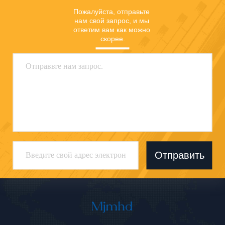
Пожалуйста, отправьте 
нам свой запрос, и мы 
ответим вам как можно 
скорее.
Отправить