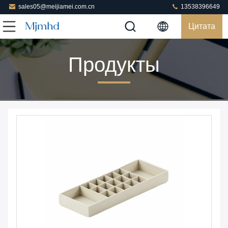
sales05@meijiamei.com.cn
13538396649
Цитата
Продукты