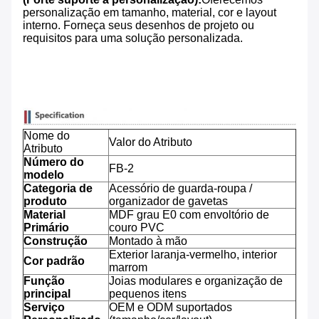
personalização em tamanho, material, cor e layout
interno. Forneça seus desenhos de projeto ou
requisitos para uma solução personalizada.
Nome do
Valor do Atributo
Atributo
Número do
FB-2
modelo
Categoria de
Acessório de guarda-roupa /
produto
organizador de gavetas
Material
MDF grau E0 com envoltório de
Primário
couro PVC
Construção
Montado à mão
Exterior laranja-vermelho, interior
Cor padrão
marrom
Função
Joias modulares e organização de
principal
pequenos itens
Serviço
OEM e ODM suportados