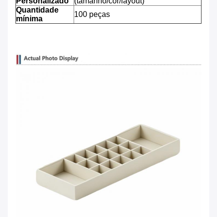
Personalizado
(tamanho/cor/layout)
Quantidade
100 peças
mínima