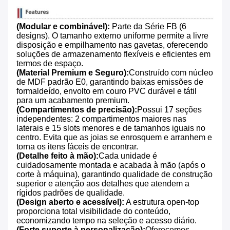
(Modular e combinável):
​ Parte da Série FB (6
designs). O tamanho externo uniforme permite a livre
disposição e empilhamento nas gavetas, oferecendo
soluções de armazenamento flexíveis e eficientes em
termos de espaço.
(Material Premium e Seguro):
Construído com núcleo
de MDF padrão E0, garantindo baixas emissões de
formaldeído, envolto em couro PVC durável e tátil
para um acabamento premium.
(Compartimentos de precisão):
Possui 17 seções
independentes: 2 compartimentos maiores nas
laterais e 15 slots menores e de tamanhos iguais no
centro. Evita que as joias se enrosquem e arranhem e
torna os itens fáceis de encontrar.
(Detalhe feito à mão):
Cada unidade é
cuidadosamente montada e acabada à mão (após o
corte à máquina), garantindo qualidade de construção
superior e atenção aos detalhes que atendem a
rígidos padrões de qualidade.
(Design aberto e acessível):
​ A estrutura open-top
proporciona total visibilidade do conteúdo,
economizando tempo na seleção e acesso diário.
(Forte suporte à personalização):
Oferecemos