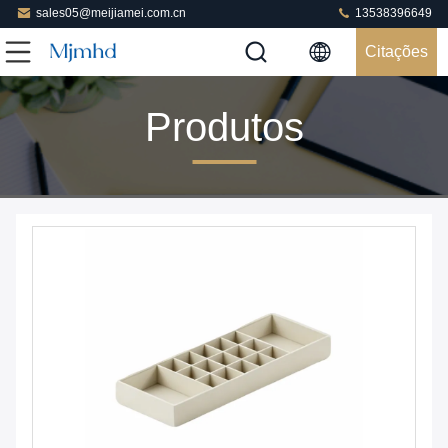
sales05@meijiamei.com.cn
13538396649
Citações
Produtos