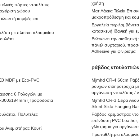
χρήση
ελικές πόρτες ντουλάπις
ιαχείριση χώρου
Ματ Λάκκα Τελεία Επισ
μακροπρόθεσμη και κομ
ή κλωστή κομψές και
Εργαλεία περιλαμβάνετα
κατασκευή Ιδανική για 
υλάπι με πλαίσιο αλουμινίου
τουλάπι
Βελτιώνει την αισθητικ
πάνελ συρταριού, προσφ
Adhesive για φινίρισμα
ράβδος ντουλαπιώ
 E0 MDF με Eco-PVC,
Mjmhd CR-4 60cm Ράβδο
ρούχων σιδηροτροχιά με 
οργάνωση ντουλάπις / 
ευσης 6 Ρολογιών με
5x300x194mm (Τροφοδοσία
Mjmhd CR-3 Σειρά Αλουμ
Silent Slide Hanging Ba
ουλάπια, Πολυτελές
Ράβδος κρεμάστρας ντο
επένδυση PVC Leather, 
γλίστρημα για οργάνωσ
ρα Ανεμιστήρας Κουτί
Πρωταθλήτρια αλουμινίο