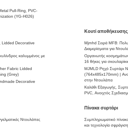
etal Pull-Ring, PVC-
nization (YG-H026)
Κουτί αποθήκευσης
 Lidded Decorative
Mjmhd Σειρά MFB: Πολυ
Διαμερίσματα για Ντουλ
κυλίνδρος καλυμμένος με
Οργανωτής κοσμημάτων 
16 θήκες για σκουλαρίκ
er Fabric Lidded
MJMLD Ρηχό Συρτάρι Ν
ning (Grey)
(764x485x170mm) | Ανο
στην Ντουλάπα
andmade Decorative
Καλάθι Εξαγωγής, Συρτ
PVC, Ανοιχτός Σχεδιασ
Πίνακα συρτάρι
γγελματικές Ντουλάπες
Συμπληρωματικό πίνακα 
και τεχνολογία σφράγιση