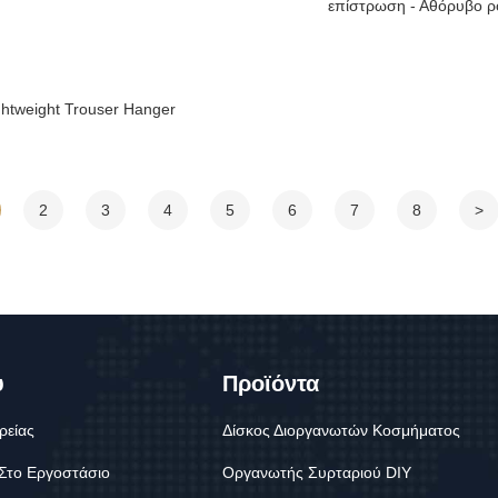
επίστρωση - Αθόρυβο ρ
ghtweight Trouser Hanger
2
3
4
5
6
7
8
>
υ
Προϊόντα
ρείας
Δίσκος Διοργανωτών Κοσμήματος
 Στο Εργοστάσιο
Οργανωτής Συρταριού DIY