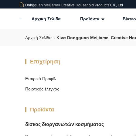
Dongguan Meijiamei Creative Household Products Co., Ltd
Αρχική Σελίδα
Προϊόντα
Βίντεο
Αρχική Σελίδα
Κίνα Dongguan Meijiamei Creative Ho
Επιχείρηση
Εταιρικό Προφίλ
Ποιοτικός έλεγχος
Προϊόντα
δίσκος διοργανωτών κοσμήματος