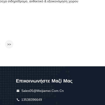
ούχα σιδηρόδρομο, ανθεκτικό & εξοικονόμηση χώρου
>>
Επικοινωνήστε Μαζί Μας
Sales05@meijiamei.com.cn
13538396649