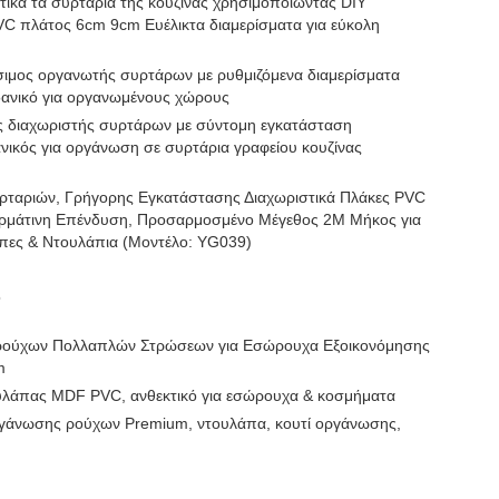
ικά τα συρτάρια της κουζίνας χρησιμοποιώντας DIY
 πλάτος 6cm 9cm Ευέλικτα διαμερίσματα για εύκολη
μος οργανωτής συρτάρων με ρυθμιζόμενα διαμερίσματα
δανικό για οργανωμένους χώρους
ος διαχωριστής συρτάρων με σύντομη εγκατάσταση
ανικός για οργάνωση σε συρτάρια γραφείου κουζίνας
ταριών, Γρήγορης Εγκατάστασης Διαχωριστικά Πλάκες PVC
ρμάτινη Επένδυση, Προσαρμοσμένο Μέγεθος 2M Μήκος για
πες & Ντουλάπια (Μοντέλο: YG039)
ν
ούχων Πολλαπλών Στρώσεων για Εσώρουχα Εξοικονόμησης
m
υλάπας MDF PVC, ανθεκτικό για εσώρουχα & κοσμήματα
γάνωσης ρούχων Premium, ντουλάπα, κουτί οργάνωσης,