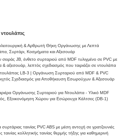
 ντουλάπις
λειτουργική & Αρθρωτή Θήκη Οργάνωσης με Λεπτά
άπα, Συρτάρι, Κοσμήματα και Αξεσουάρ
σειράς JB, ένθετο συρταριού από MDF τυλιγμένο σε PVC με
ια & αξεσουάρ, λεπτός σχεδιασμός που ταιριάζει σε ντουλάπα
τουλάπας LB-3 | Οργάνωση Συρταριού από MDF & PVC
ιχτός Σχεδιασμός για Αποθήκευση Εσωρούχων & Αξεσουάρ
αριέρα Οργάνωσης Συρταριού για Ντουλάπα - Υλικό MDF
μός, Εξοικονόμηση Χώρου για Εσώρουχα Κάλτσες (DB-1)
συρτάριας ταινίας PVC ABS με μέση αντοχή σε γρατζουνιές
ς ταινίας κολλητικής ταινίας θερμής τήξης για καθημερινή