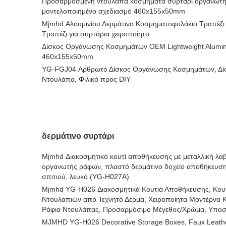
Προσαρμοσμένη ντουλάπα κοσμήματα συρτάρι οργανωτή 
μοντελοποιημένο σχεδιασμό 460x155x50mm
Mjmhd Αλουμινίου Δερμάτινο Κοσμηματοφυλάκιο Τραπέζ
Τραπέζι για συρτάρια χειροποίητο
Δίσκος Οργάνωσης Κοσμημάτων OEM Lightweight Alumi
460x155x50mm
YG-FGJ04 Αρθρωτό Δίσκος Οργάνωσης Κοσμημάτων, Δί
Ντουλάπα, Φιλικό προς DIY
δερμάτινο συρτάρι
Mjmhd Διακοσμητικό κουτί αποθήκευσης με μεταλλική λα
οργανωτής ράφων, πλαστό δερμάτινο δοχείο αποθήκευση
σπιτιού, λευκό (YG-H027A)
Mjmhd YG-H026 Διακοσμητικά Κουτιά Αποθήκευσης, Κο
Ντουλαπιών από Τεχνητό Δέρμα, Χειροποίητα Μοντέρνα 
Ράφια Ντουλάπας, Προσαρμόσιμο Μέγεθος/Χρώμα, Υπο
MJMHD YG-H026 Decorative Storage Boxes, Faux Leather