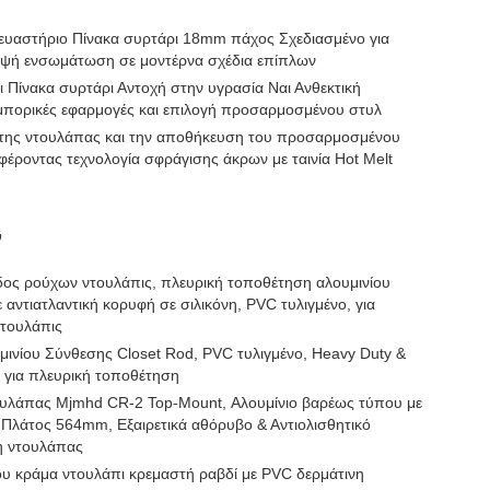
κευαστήριο Πίνακα συρτάρι 18mm πάχος Σχεδιασμένο για
ψή ενσωμάτωση σε μοντέρνα σχέδια επίπλων
ι Πίνακα συρτάρι Αντοχή στην υγρασία Ναι Ανθεκτική
εμπορικές εφαρμογές και επιλογή προσαρμοσμένου στυλ
ή της ντουλάπας και την αποθήκευση του προσαρμοσμένου
έροντας τεχνολογία σφράγισης άκρων με ταινία Hot Melt
ν
ς ρούχων ντουλάπις, πλευρική τοποθέτηση αλουμινίου
αντιατλαντική κορυφή σε σιλικόνη, PVC τυλιγμένο, για
ντουλάπις
ινίου Σύνθεσης Closet Rod, PVC τυλιγμένο, Heavy Duty &
r για πλευρική τοποθέτηση
υλάπας Mjmhd CR-2 Top-Mount, Αλουμίνιο βαρέως τύπου με
Πλάτος 564mm, Εξαιρετικά αθόρυβο & Αντιολισθητικό
η ντουλάπας
υ κράμα ντουλάπι κρεμαστή ραβδί με PVC δερμάτινη