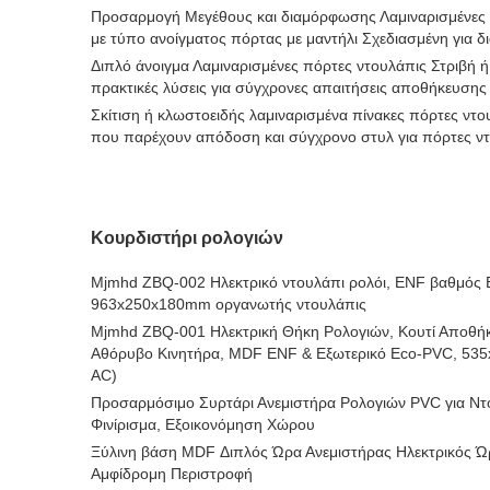
Προσαρμογή Μεγέθους και διαμόρφωσης Λαμιναρισμένες τ
με τύπο ανοίγματος πόρτας με μαντήλι Σχεδιασμένη για δ
Διπλό άνοιγμα Λαμιναρισμένες πόρτες ντουλάπις Στριβή 
πρακτικές λύσεις για σύγχρονες απαιτήσεις αποθήκευσης
Σκίτιση ή κλωστοειδής λαμιναρισμένα πίνακες πόρτες ντο
που παρέχουν απόδοση και σύγχρονο στυλ για πόρτες ν
Κουρδιστήρι ρολογιών
Mjmhd ZBQ-002 Ηλεκτρικό ντουλάπι ρολόι, ENF βαθμός
963x250x180mm οργανωτής ντουλάπις
Mjmhd ZBQ-001 Ηλεκτρική Θήκη Ρολογιών, Κουτί Αποθήκ
Αθόρυβο Κινητήρα, MDF ENF & Εξωτερικό Eco-PVC, 53
AC)
Προσαρμόσιμο Συρτάρι Ανεμιστήρα Ρολογιών PVC για Ντ
Φινίρισμα, Εξοικονόμηση Χώρου
Ξύλινη βάση MDF Διπλός Ώρα Ανεμιστήρας Ηλεκτρικός Ώ
Αμφίδρομη Περιστροφή