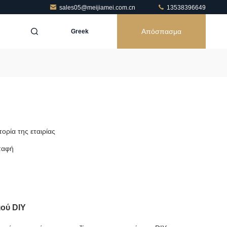
sales05@meijiamei.com.cn
13538396649
Απόσπασμα
Greek
τορία της εταιρίας
παφή
ού DIY