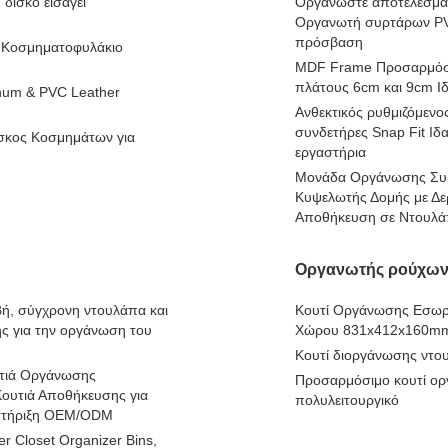
δίσκο εισάγει
Οργανώστε αποτελεσματ
Οργανωτή συρτάρων PVC
πρόσβαση
ι Κοσμηματοφυλάκιο
MDF Frame Προσαρμόσι
πλάτους 6cm και 9cm Ι
num & PVC Leather
Ανθεκτικός ρυθμιζόμεν
συνδετήρες Snap Fit Ιδ
σκος Κοσμημάτων για
εργαστήρια
Μονάδα Οργάνωσης Συρ
Κυψελωτής Δομής με Δε
Αποθήκευση σε Ντουλά
Οργανωτής ρούχω
βή, σύγχρονη ντουλάπα και
Κουτί Οργάνωσης Εσωρ
ς για την οργάνωση του
Χώρου 831x412x160m
Κουτί διοργάνωσης ντο
υτιά Οργάνωσης
Προσαρμόσιμο κουτί ορ
Κουτιά Αποθήκευσης για
πολυλειτουργικό
στήριξη OEM/ODM
 Closet Organizer Bins,