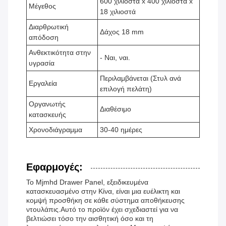
600 χιλιοστά x 400 χιλιοστά x
Μέγεθος
18 χιλιοστά
Διαρθρωτική
Δάχος 18 mm
απόδοση
Ανθεκτικότητα στην
- Ναι, ναι.
υγρασία
Περιλαμβάνεται (Στυλ ανά
Εργαλεία
επιλογή πελάτη)
Οργανωτής
Διαθέσιμο
κατασκευής
Χρονοδιάγραμμα
30-40 ημέρες
Εφαρμογές:
Το Mjmhd Drawer Panel, εξειδικευμένα
κατασκευασμένο στην Κίνα, είναι μια ευέλικτη και
κομψή προσθήκη σε κάθε σύστημα αποθήκευσης
ντουλάπις.Αυτό το προϊόν έχει σχεδιαστεί για να
βελτιώσει τόσο την αισθητική όσο και τη