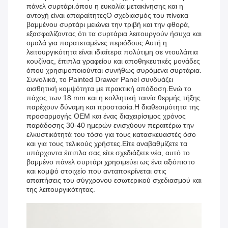
πάνελ συρτάρι.όπου η ευκολία μετακίνησης και η
αντοχή είναι απαραίτητεςΟ σχεδιασμός του πίνακα
βαμμένου συρτάρι μειώνει την τριβή και την φθορά,
εξασφαλίζοντας ότι τα συρτάρια λειτουργούν ήσυχα και
ομαλά για παρατεταμένες περιόδους.Αυτή η
λειτουργικότητα είναι ιδιαίτερα πολύτιμη σε ντουλάπια
κουζίνας, έπιπλα γραφείου και αποθηκευτικές μονάδες
όπου χρησιμοποιούνται συνήθως συρόμενα συρτάρια.
Συνολικά, το Painted Drawer Panel συνδυάζει
αισθητική κομψότητα με πρακτική απόδοση.Ενώ το
πάχος των 18 mm και η κολλητική ταινία θερμής τήξης
παρέχουν δύναμη και προστασία.Η διαθεσιμότητα της
προσαρμογής OEM και ένας διαχειρίσιμος χρόνος
παράδοσης 30-40 ημερών ενισχύουν περαιτέρω την
ελκυστικότητά του τόσο για τους κατασκευαστές όσο
και για τους τελικούς χρήστες.Είτε αναβαθμίζετε τα
υπάρχοντα έπιπλα σας είτε σχεδιάζετε νέα, αυτό το
βαμμένο πάνελ συρτάρι χρησιμεύει ως ένα αξιόπιστο
και κομψό στοιχείο που ανταποκρίνεται στις
απαιτήσεις του σύγχρονου εσωτερικού σχεδιασμού και
της λειτουργικότητας.