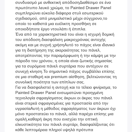
συνδυασμό με ανθεκτική απόδοσηΔιαθέσιμο σε ένα
πρωτότυπο λευκό χρώμα, το Painted Drawer Panel
συμπληρώνει εύκολα διάφορα στυλ εσωτερικού
σχεδιασμού, από μινιμαλιστικό μέχρι σύγχρονο,το
οποίο το καθιστά μια ευέλικτη προσθήκη σε
οποιοδήποτε έργο ντουλάπι ή έπιπλα.
Ένα από τα χαρακτηριστικά του είναι η ισχυρή δομική
του απόδοση.διασφάλιση μακροχρόνιας αντοχής
ακόμη και με συχνή χρήσηΑυτό το πάχος είναι ιδανικό
για τη διατήρηση της ακεραιότητας του πάνελ,
αποτρέποντας την παραμόρφωση ή την κάμψη με την
πάροδο του χρόνου, η οποία είναι ζωτικής σημασίας
για τα συρόμενα πάνελ συρτάρια που αντέχουν σε
συνεχή κίνηση.Το σημαντικό πάχος συμβάλλει επίσης
σε μια σταθερή και premium αίσθηση, βελτιώνοντας τη
συνολική ποιότητα των επίπλων σας.
Για να διασφαλιστεί η αντοχή και το τέλειο φινίρισμα, το
Painted Drawer Panel ενσωματώνει προηγμένη
τεχνολογία σφραγίσματος άκρων.οι άκρες του πάνελ
είναι στερεά σφραγισμένες για προστασία από την
υγρασίαΑυτή η μέθοδος σφραγίσματος των άκρων όχι
μόνο προστατεύει το πάνελ, αλλά παρέχει επίσης μια
ομαλή,καθαρή άκρη που ενισχύει την οπτική
ελκυστικότητα του πάνελ συρτάρι, διασφαλίζοντας ότι
κάθε λεπτομέρεια πληροί υψηλά πρότυπα