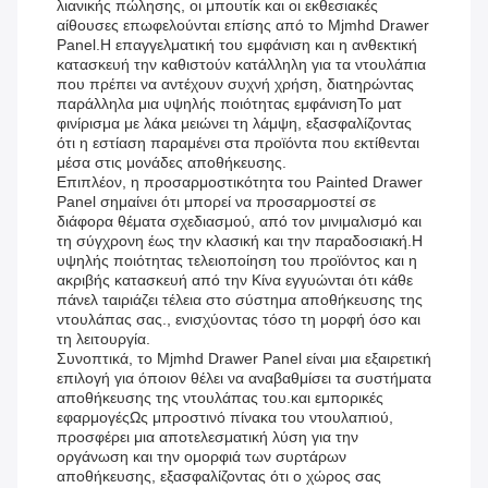
λιανικής πώλησης, οι μπουτίκ και οι εκθεσιακές
αίθουσες επωφελούνται επίσης από το Mjmhd Drawer
Panel.Η επαγγελματική του εμφάνιση και η ανθεκτική
κατασκευή την καθιστούν κατάλληλη για τα ντουλάπια
που πρέπει να αντέχουν συχνή χρήση, διατηρώντας
παράλληλα μια υψηλής ποιότητας εμφάνισηΤο ματ
φινίρισμα με λάκα μειώνει τη λάμψη, εξασφαλίζοντας
ότι η εστίαση παραμένει στα προϊόντα που εκτίθενται
μέσα στις μονάδες αποθήκευσης.
Επιπλέον, η προσαρμοστικότητα του Painted Drawer
Panel σημαίνει ότι μπορεί να προσαρμοστεί σε
διάφορα θέματα σχεδιασμού, από τον μινιμαλισμό και
τη σύγχρονη έως την κλασική και την παραδοσιακή.Η
υψηλής ποιότητας τελειοποίηση του προϊόντος και η
ακριβής κατασκευή από την Κίνα εγγυώνται ότι κάθε
πάνελ ταιριάζει τέλεια στο σύστημα αποθήκευσης της
ντουλάπας σας., ενισχύοντας τόσο τη μορφή όσο και
τη λειτουργία.
Συνοπτικά, το Mjmhd Drawer Panel είναι μια εξαιρετική
επιλογή για όποιον θέλει να αναβαθμίσει τα συστήματα
αποθήκευσης της ντουλάπας του.και εμπορικές
εφαρμογέςΩς μπροστινό πίνακα του ντουλαπιού,
προσφέρει μια αποτελεσματική λύση για την
οργάνωση και την ομορφιά των συρτάρων
αποθήκευσης, εξασφαλίζοντας ότι ο χώρος σας