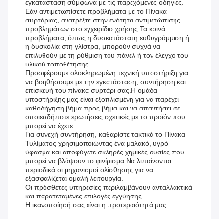
εγκατάσταση σύμφωνα με τις παρεχόμενες οδηγίες.
Εάν αντιμετωπίσετε προβλήματα με το Πίνακα
συρτάριας, ανατρέξτε στην ενότητα αντιμετώπισης
προβλημάτων στο εγχειρίδιο χρήσης.Τα κοινά
προβλήματα, όπως η δυσκατάστατη ευθυγράμμιση ή
η δυσκολία στη γλίστρα, μπορούν συχνά να
επιλυθούν με τη ρύθμιση του πάνελ ή τον έλεγχο του
υλικού τοποθέτησης.
Προσφέρουμε ολοκληρωμένη τεχνική υποστήριξη για
να βοηθήσουμε με την εγκατάσταση, συντήρηση και
επισκευή του πίνακα συρτάρι σας.Η ομάδα
υποστήριξης μας είναι εξοπλισμένη για να παρέχει
καθοδήγηση βήμα προς βήμα και να απαντήσει σε
οποιεσδήποτε ερωτήσεις σχετικές με το προϊόν που
μπορεί να έχετε.
Για συνεχή συντήρηση, καθαρίστε τακτικά το Πίνακα
Τυλίματος χρησιμοποιώντας ένα μαλακό, υγρό
ύφασμα και αποφύγετε σκληρές χημικές ουσίες που
μπορεί να βλάψουν το φινίρισμα.Να λιπαίνονται
περιοδικά οι μηχανισμοί ολίσθησης για να
εξασφαλίζεται ομαλή λειτουργία.
Οι πρόσθετες υπηρεσίες περιλαμβάνουν ανταλλακτικά
και παρατεταμένες επιλογές εγγύησης.
Η ικανοποίησή σας είναι η προτεραιότητά μας.