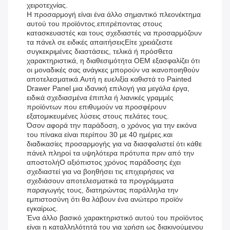
χειροτεχνίας.
Η προσαρμογή είναι ένα άλλο σημαντικό πλεονέκτημα
αυτού του προϊόντος.επιτρέποντας στους
κατασκευαστές και τους σχεδιαστές να προσαρμόζουν
τα πάνελ σε ειδικές απαιτήσειςΕίτε χρειάζεστε
συγκεκριμένες διαστάσεις, τελικά ή πρόσθετα
χαρακτηριστικά, η διαθεσιμότητα OEM εξασφαλίζει ότι
οι μοναδικές σας ανάγκες μπορούν να ικανοποιηθούν
αποτελεσματικά.Αυτή η ευελιξία καθιστά το Painted
Drawer Panel μια ιδανική επιλογή για μεγάλα έργα,
ειδικά σχεδιασμένα έπιπλα ή λιανικές γραμμές
προϊόντων που επιθυμούν να προσφέρουν
εξατομικευμένες λύσεις στους πελάτες τους.
Όσον αφορά την παράδοση, ο χρόνος για την εικόνα
του πίνακα είναι περίπου 30 με 40 ημέρες.και
διαδικασίες προσαρμογής για να διασφαλιστεί ότι κάθε
πάνελ πληροί τα υψηλότερα πρότυπα πριν από την
αποστολήΟ αξιόπιστος χρόνος παράδοσης έχει
σχεδιαστεί για να βοηθήσει τις επιχειρήσεις να
σχεδιάσουν αποτελεσματικά τα προγράμματα
παραγωγής τους, διατηρώντας παράλληλα την
εμπιστοσύνη ότι θα λάβουν ένα ανώτερο προϊόν
εγκαίρως.
Ένα άλλο βασικό χαρακτηριστικό αυτού του προϊόντος
είναι η καταλληλότητά του για χρήση ως διακινούμενου