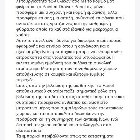
λειτουργικότητα των υλικών σας.Με το κομψό ματ
φινίρισμα, το Painted Drawer Panel όχι μόνο
προσφέρει μια σύγχρονη και κομψή εμφάνιση, αλλά
προσφέρει επίσης μια απαλή, ανθεκτική επιφάνεια που
αντιστέκεται στις γρατζουνιές και την καθημερινή
φθορά.το οποίο το καθιστά ιδανικό για μακροχρόνια
χρήση.
Αυτό το πάνελ είναι ιδανικό για διάφορες περιπτώσεις
εφαρμογής και σενάρια όπου η οργάνωση και ο
σχεδιασμός είναι πρωταρχικοί.μπορεί να ενσωματωθεί
απρόσκοπτα στις ντουλάπες του υπνοδωματίουΗ
εκλεπτυσμένη εμφάνισή του αυξάνει τη συνολική
ατμόσφαιρα.Μετατροπή των συνηθισμένων χώρων
αποθήκευσης σε κομψές και εξατομικευμένες
περιοχές.
Εκτός από την βελτίωση της αισθητικής, το Panel
αποθηκευτικού συρτάρι παίζει σημαντικό ρόλο στη
βελτίωση της αποδοτικότητας αποθήκευσης.το πίνακα
συρτάριας παρέχει ένα ανθεκτικό και αξιόπιστο
μπροστινό μέρος που συμπληρώνει τους εσωτερικούς
χώρους και τα συρτάριαΑυτό διευκολύνει την
πρόσβαση και τη συντήρηση των αντικειμένων, ενώ
διατηρεί τον χώρο καθαρό και απαλλαγμένο από
ακαταστασία.
Τα εμπορικά περιβάλλοντα όπως τα καταστήματα