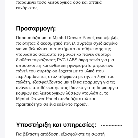
παραμένει τόσο λειτουργικός όσο και οπτικά
ευχάριστος.
Προσαρμογή:
Παρουσιάζουμε το Mjmhd Drawer Panel, ένα υψηλής
ποιότητας διακοσμητικό πάνελ συρτάρι σχεδιασμένο
για να βελτιώσει τα συστήματα αποθήκευσης της
ντουλάπας σας.αυτό το μονωτικό πάνελ συρτάρι
διαθέτει ταιριάζοντας PVC / ABS άκρη ταινία για μια
απρόσκοπτη και ανθεκτική φινίρισμαΤο μπροστινό
πάνελ του συρτάριου έρχεται με το υλικό που
περιλαμβάνεται, στυλ σύμφωνα με την επιλογή του
πελάτη, εξασφαλίζοντας μια τέλεια εφαρμογή για τις
ανάγκες αποθήκευσης σας.Ιδανικό για τη δημιουργία
κομψών και λειτουργικών λύσεων ντουλάπις, το
Mjmhd Drawer Panel συνδυάζει στυλ και
πρακτικότητα σε ένα ευέλικτο προϊόν.
Υποστήριξη και υπηρεσίες:
Για βέλτιστη απόδοση, εξασφαλίστε τη σωστή