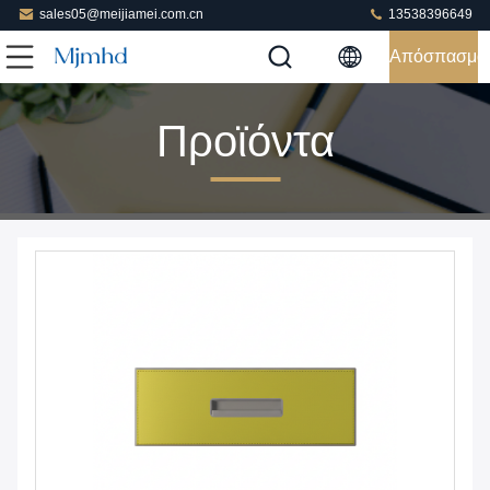
sales05@meijiamei.com.cn
13538396649
Απόσπασμα
Προϊόντα