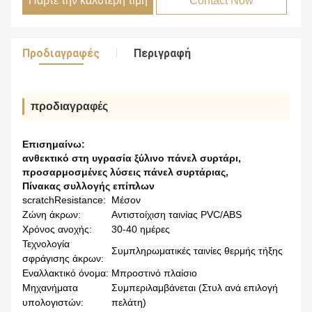
Πάρτε την καλύτερη τιμή
Contact Now
Προδιαγραφές
Περιγραφή
προδιαγραφές
Επισημαίνω:
ανθεκτικό στη υγρασία ξύλινο πάνελ συρτάρι
,
προσαρμοσμένες λύσεις πάνελ συρτάριας
,
Πίνακας συλλογής επίπλων
scratchResistance:
Μέσον
Ζώνη άκρων:
Αντιστοίχιση ταινίας PVC/ABS
Χρόνος ανοχής:
30-40 ημέρες
Τεχνολογία
Συμπληρωματικές ταινίες θερμής τήξης
σφράγισης άκρων:
Εναλλακτικό όνομα:
Μπροστινό πλαίσιο
Μηχανήματα
Συμπεριλαμβάνεται (Στυλ ανά επιλογή
υπολογιστών:
πελάτη)