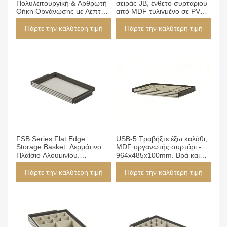
Πολυλειτουργική & Αρθρωτή
σειράς JB, ένθετο συρταριού
Θήκη Οργάνωσης με Λεπτά
από MDF τυλιγμένο σε PVC
Διαμερίσματα για Ντουλάπα,
με 16 θήκες για σκουλαρίκια
Συρτάρι, Κοσμήματα και
& αξεσουάρ, λεπτός
Πάρτε την καλύτερη τιμή
Πάρτε την καλύτερη τιμή
Αξεσουάρ
σχεδιασμός που ταιριάζει σε
ντουλάπα
Πάρτε την καλύτερη τιμή
Πάρτε την καλύτερη τιμή
FSB Series Flat Edge
USB-5 Τραβήξτε έξω καλάθι,
Storage Basket: Δερμάτινο
MDF οργανωτής συρτάρι -
Πλαίσιο Αλουμινίου,
964x485x100mm, Βρά και
Επένδυση MDF E0,
αποθήκευση εσώρουχα, για
Προσαρμοσμένο Πλάτος
ντουλάπα
Πάρτε την καλύτερη τιμή
Πάρτε την καλύτερη τιμή
600-1000mm για
Εντοιχισμένες Ντουλάπες