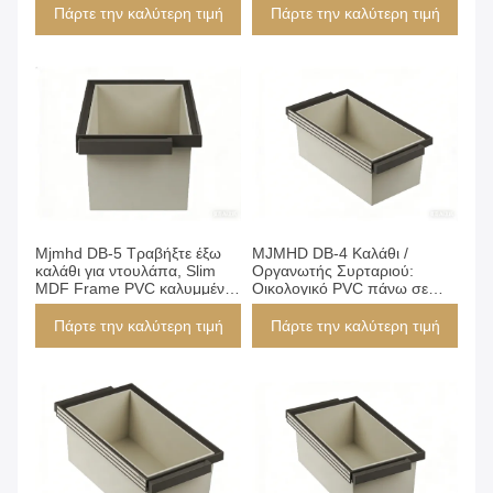
Socks Drawer Insert,
Υφασμάτινη Επένδυση,
Πάρτε την καλύτερη τιμή
Πάρτε την καλύτερη τιμή
664x485x100mm για
Συρτάρι Εξαγωγής
ντουλάπα
564x485x100mm για
Ντουλάπα
Πάρτε την καλύτερη τιμή
Πάρτε την καλύτερη τιμή
Mjmhd DB-5 Τραβήξτε έξω
MJMHD DB-4 Καλάθι /
καλάθι για ντουλάπα, Slim
Οργανωτής Συρταριού:
MDF Frame PVC καλυμμένο
Οικολογικό PVC πάνω σε
ανοιχτό οργανωτή,
MDF Καλάθι Αποθήκευσης
964x485x270mm Εισάκτη
Ντουλάπας, Ανοιχτός
Πάρτε την καλύτερη τιμή
Πάρτε την καλύτερη τιμή
συρτάρι για αποθήκευση
Σχεδιασμός για Κάλτσες &
εσώρουχα κάλτσες
Αξεσουάρ, 864x485x270mm