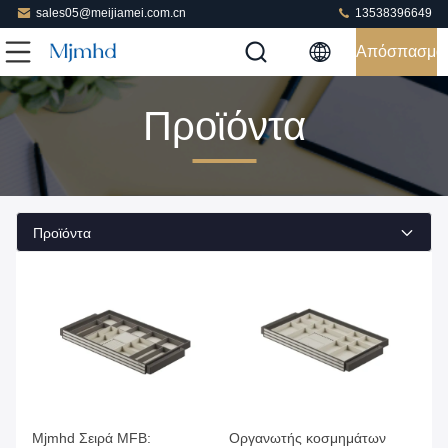
sales05@meijiamei.com.cn
13538396649
Απόσπασμα
Προϊόντα
Προϊόντα
Πάρτε την καλύτερη τιμή
Πάρτε την καλύτερη τιμή
Mjmhd Σειρά MFB:
Οργανωτής κοσμημάτων