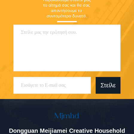
το αίτημά σας και θα σας 
απαντήσουμε το 
συντομότερο δυνατό.
Στείλε
Dongguan Meijiamei Creative Household