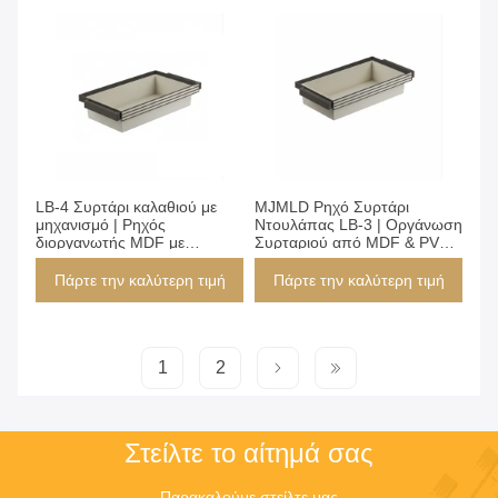
Πάρτε την καλύτερη τιμή
Πάρτε την καλύτερη τιμή
LB-4 Συρτάρι καλαθιού με
MJMLD Ρηχό Συρτάρι
μηχανισμό | Ρηχός
Ντουλάπας LB-3 | Οργάνωση
διοργανωτής MDF με
Συρταριού από MDF & PVC
επίστρωση PVC για
(764x485x170mm) | Ανοιχτός
ντουλάπα, συρτάρι
Σχεδιασμός για Αποθήκευση
Πάρτε την καλύτερη τιμή
Πάρτε την καλύτερη τιμή
αποθήκευσης για αξεσουάρ
Εσωρούχων & Αξεσουάρ
εσωρούχων
στην Ντουλάπα
(864x485x170mm)
1
2
Στείλτε το αίτημά σας
Παρακαλούμε στείλτε μας 