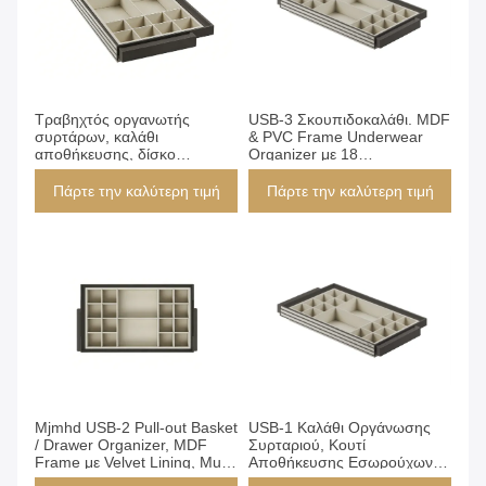
Πάρτε την καλύτερη τιμή
Πάρτε την καλύτερη τιμή
Τραβηχτός οργανωτής
USB-3 Σκουπιδοκαλάθι. MDF
συρτάρων, καλάθι
& PVC Frame Underwear
αποθήκευσης, δίσκο
Organizer με 18
εσώρουχων με πλαίσιο MDF
διαμερίσματα, ενσωματωμένο
για ντουλάπα,
αποθηκευτικό συρτάρι για
Πάρτε την καλύτερη τιμή
Πάρτε την καλύτερη τιμή
864x485x100mm, μοντέλο
ντουλάπα, 764x485x100mm
USB-4, 2 σουτιέν + 16
(MJmhd)
διαχωριστικά εσώρουχων
Πάρτε την καλύτερη τιμή
Πάρτε την καλύτερη τιμή
Mjmhd USB-2 Pull-out Basket
USB-1 Καλάθι Οργάνωσης
/ Drawer Organizer, MDF
Συρταριού, Κουτί
Frame με Velvet Lining, Multi-
Αποθήκευσης Εσωρούχων &
compartment Underwear &
Καλτσών με Πλαίσιο MDF &