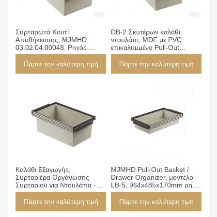
Πάρτε την καλύτερη τιμή
Πάρτε την καλύτερη τιμή
Συρταρωτό Κουτί
DB-2 Σκυτέρων καλάθι
Αποθήκευσης, MJMHD
ντουλάπι, MDF με PVC
03.02.04.00048, Ρηχός
επικαλυμμένο Pull-Out
Σχεδιασμός για
οργανωτή συρτάρι εισαγωγή,
Μικροαντικείμενα, Οικολογική
664x485x270mm Slim
Πάρτε την καλύτερη τιμή
Πάρτε την καλύτερη τιμή
Βάση MDF
αποθηκευτικό κάδο για ρούχα
& αξεσουάρ
Πάρτε την καλύτερη τιμή
Πάρτε την καλύτερη τιμή
Καλάθι Εξαγωγής,
MJMHD Pull-Out Basket /
Συρταριέρα Οργάνωσης
Drawer Organizer, μοντέλο
Συρταριού για Ντουλάπα -
LB-5, 964x485x170mm ρηχό
Υλικό MDF PVC, Ανοιχτός
ανοιχτό κουτί αποθήκευσης,
Σχεδιασμός, Εξοικονόμηση
πυρήνας MDF με επικάλυψη
Πάρτε την καλύτερη τιμή
Πάρτε την καλύτερη τιμή
Χώρου για Εσώρουχα
PVC για ντουλάπα και
Κάλτσες (DB-1)
ντουλάπα